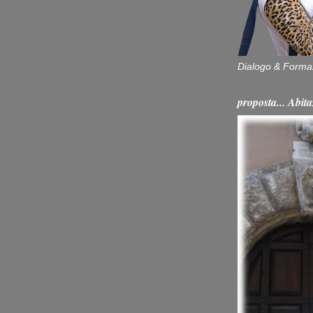
Dialogo & Forma
proposta... Ab