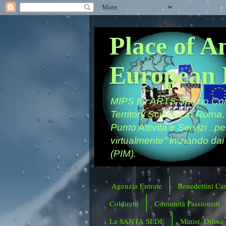
Place of A
European 
MIPS for ARTS Spazio Comu
Territory Science in Roma,
Punto Attività e Servizi ..p
virtualmente" iniziando dai
(PIM).
Agenzia Entrate
Benedettini Ca
Coldiretti
Comunità Passionisti
La SANTA SEDE
Minist. Difesa