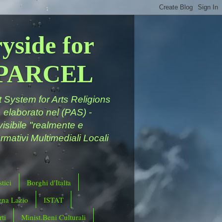
yside for
a PARCEL
System for Arts Religions
 elaborato nel (PAS) -
ivisibile "realmente e
rmativi Multimediali Locali
tici
Borghi d'Italia
ena Lazio
ISTAT
ti
Minist.Beni Culturali