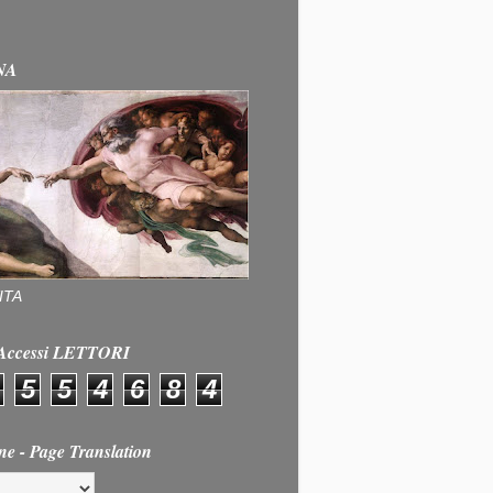
NA
ITA
e Accessi LETTORI
5
5
4
6
8
4
ne - Page Translation