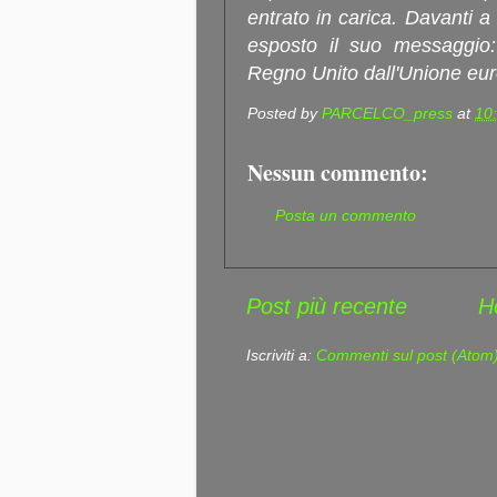
entrato in carica. Davanti a 
esposto il suo messaggio: 
Regno Unito dall'Unione eur
Posted by
PARCELCO_press
at
10
Nessun commento:
Posta un commento
Post più recente
H
Iscriviti a:
Commenti sul post (Atom