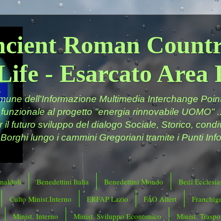
ncient Roman Countr
Life - Esarcato Are
ne dell'Informazione Multimedia Interchange Point 
 funzionale al progetto "energia rinnovabile UOMO" ..
er il futuro sviluppo del dialogo Sociale, Storico, cond
 Borghi lungo i cammini Gregoriani tramite i Punti Info
maldoli
Benedettini Italia
Benedettini Mondo
Beni Ecclesias
Culto Minist.Interno
ERFAP Lazio
FAO Allert
Franchig
Minist. Interno
Minist. Sviluppo Economico
Minist. Traspor