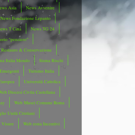
ews Asia
News Avvenire
News Fondazione Lepanto
ews T Cina
News TG 24
orio "pensiero"
Restauro & Conservazione
ma Italia Mondo
Sisma Rischi
 Emergenti
Turismo Italia
Europea
Università Cattolica
Web Diocesi Civita Castellana
day
Web Musei Comune Roma
lio Unità Cristiani
 Visure
Web zona Incentivi