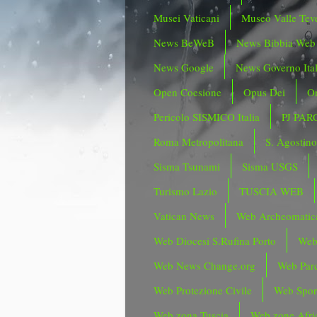
Musei Vaticani
Museo Valle Tev
News BeWeB
News Bibbia Web
News Google
News Governo Ita
Open Coesione
Opus Dei
Or
Pericolo SISMICO Italia
PJ PAR
Roma Metropolitana
S. Agostin
Sisma Tsunami
Sisma USGS
Turismo Lazio
TUSCIA WEB
Vatican News
Web Archeomatic
Web Diocesi S.Rufina Porto
Web
Web News Change.org
Web Parc
Web Protezione Civile
Web Spor
Web zona Tuscia
Web zone Afri