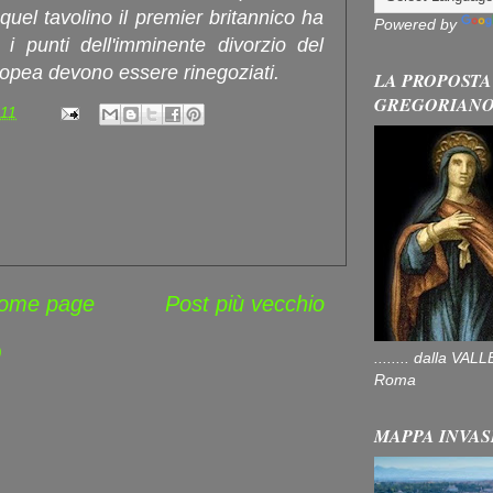
quel tavolino il premier britannico ha
Powered by
i punti dell'imminente divorzio del
opea devono essere rinegoziati.
LA PROPOSTA
GREGORIAN
:11
ome page
Post più vecchio
)
........ dalla V
Roma
MAPPA INVAS