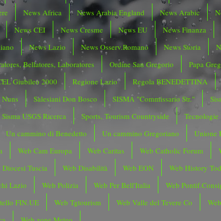
ere
News Africa
News Arabia England
News Arabic
N
News CEI
News Cresme
News EU
News Finanza
liano
News Lazio
News Osserv.Romano
News Storia
N
atores, Bellatores, Laboratores
Ordine San Gregorio
Papa Greg
CEL Giubileo 2000
Regione Lazio
Regola BENEDETTINA
o Nuns
Salesiani Don Bosco
SISMA "Commissario Str."
Sis
Sisma USGS Ricerca
Sports, Tourism Countryside
Tecnologie
Un cammino di Benedetto
Un cammino Gregoriano
Unione 
a
Web Cam Europa
Web Caritas
Web Catholic Forum
 Diocesi Tuscia
Web Disabilità
Web EON
Web History To
hi Lazio
Web Polizia
Web Per Bell'Italia
Web Pontif.Consig
tello FIN.UE
Web Tgtourism
Web Valle del Tevere Co
Web
ca
Web zone Meteo