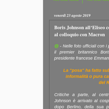
venerdì 23 agosto 2019
Boris Johnson allʼEliseo c
al colloquio con Macron
@
- Nelle foto ufficiali con i
il premier britannico Bori
presidente francese Emman
La "posa" ha fatto sub
informalità o pura c
del 
Critiche a parte, al centro
Johnson è arrivato al cosp
dopo Berlino, della sua p