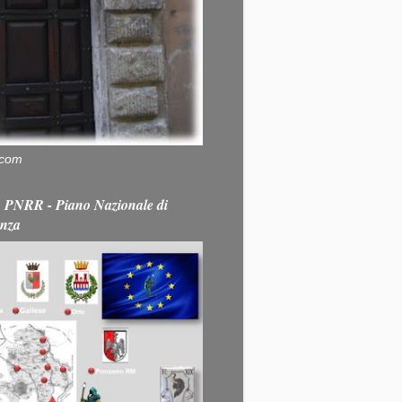
.com
PNRR - Piano Nazionale di
enza