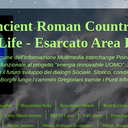
ncient Roman Countr
Life - Esarcato Are
ne dell'Informazione Multimedia Interchange Point 
 funzionale al progetto "energia rinnovabile UOMO" ..
er il futuro sviluppo del dialogo Sociale, Storico, cond
 Borghi lungo i cammini Gregoriani tramite i Punti Info
maldoli
Benedettini Italia
Benedettini Mondo
Beni Ecclesias
Culto Minist.Interno
ERFAP Lazio
FAO Allert
Franchig
Minist. Interno
Minist. Sviluppo Economico
Minist. Traspor