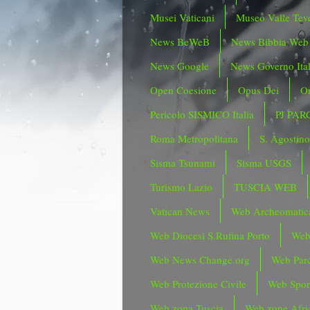
Musei Vaticani
Museo Valle Tev
News BeWeB
News Bibbia Web
News Google
News Governo Ita
Open Coesione
Opus Dei
Or
Pericolo SISMICO Italia
PJ PAR
Roma Metropolitana
S. Agostin
Sisma Tsunami
Sisma USGS
Turismo Lazio
TUSCIA WEB
Vatican News
Web Archeomatic
Web Diocesi S.Rufina Porto
Web
Web News Change.org
Web Parc
Web Protezione Civile
Web Spor
Web zona Tuscia
Web zone Afri