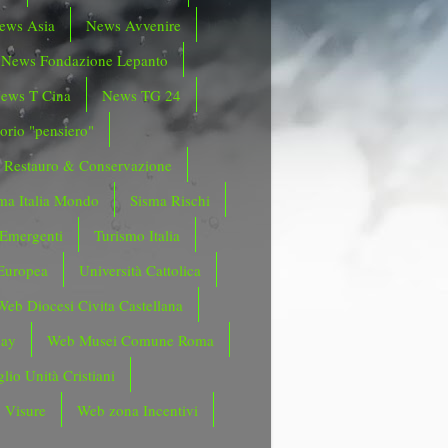
ews Asia
News Avvenire
News Fondazione Lepanto
ews T Cina
News TG 24
orio "pensiero"
Restauro & Conservazione
ma Italia Mondo
Sisma Rischi
 Emergenti
Turismo Italia
Europea
Università Cattolica
Web Diocesi Civita Castellana
day
Web Musei Comune Roma
lio Unità Cristiani
 Visure
Web zona Incentivi