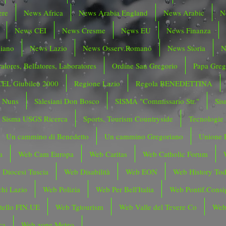
ere
News Africa
News Arabia England
News Arabic
N
News CEI
News Cresme
News EU
News Finanza
liano
News Lazio
News Osserv.Romano
News Storia
N
atores, Bellatores, Laboratores
Ordine San Gregorio
Papa Greg
CEL Giubileo 2000
Regione Lazio
Regola BENEDETTINA
o Nuns
Salesiani Don Bosco
SISMA "Commissario Str."
Sis
Sisma USGS Ricerca
Sports, Tourism Countryside
Tecnologie
Un cammino di Benedetto
Un cammino Gregoriano
Unione 
a
Web Cam Europa
Web Caritas
Web Catholic Forum
 Diocesi Tuscia
Web Disabilità
Web EON
Web History To
hi Lazio
Web Polizia
Web Per Bell'Italia
Web Pontif.Consig
tello FIN.UE
Web Tgtourism
Web Valle del Tevere Co
Web
ca
Web zone Meteo