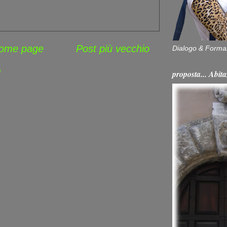
ome page
Post più vecchio
Dialogo & Forma
)
proposta... Ab