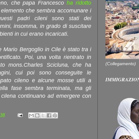
ileno, che papa Francesco
ha ridotto
n elemento che sembra accomunare i
uesti padri cileni sono stati dei
Uomini, insomma, in grado di suscitare
ienti in cui erano incaricati.
e Mario Bergoglio in Cile è stato tra i
tificato. Poi, una volta rientrato in
(Collegamento)
ato mons.Charles Scicluna, che ha
agini, cui poi sono conseguite le
IMMIGRAZIO
copato cileno e alcune mosse utili a
ella fase sembra terminata, ma gli
sa cilena continuano ad emergere con
:38