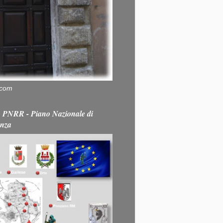
.com
PNRR - Piano Nazionale di
enza