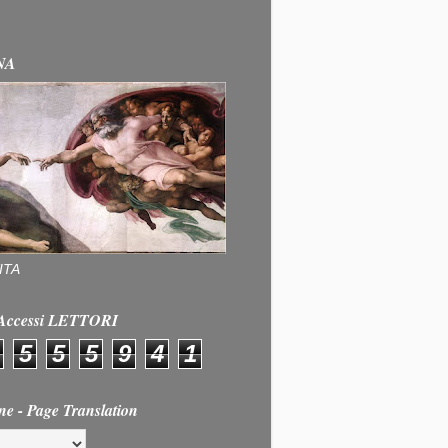
NA
ITA
e Accessi LETTORI
5
5
5
9
4
1
ne - Page Translation