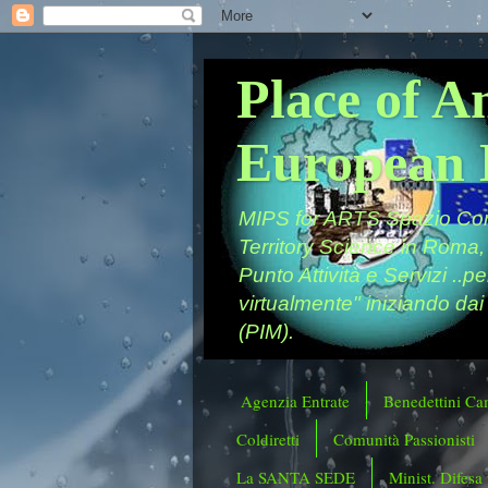
Place of A
European 
MIPS for ARTS Spazio Comu
Territory Science in Roma,
Punto Attività e Servizi ..p
virtualmente" iniziando dai
(PIM).
Agenzia Entrate
Benedettini Ca
Coldiretti
Comunità Passionisti
La SANTA SEDE
Minist. Difesa