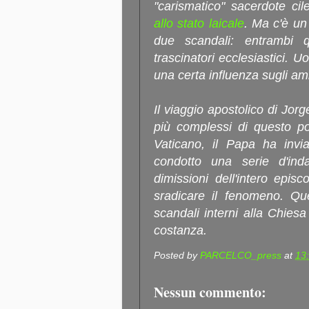
"carismatico" sacerdote c
allo stato laicale
. Ma c'è u
due scandali: entrambi q
trascinatori ecclesiastici. 
una certa influenza sugli amb
Il viaggio apostolico di Jorg
più complessi di questo pon
Vaticano, il Papa ha invi
condotto una serie d'ind
dimissioni dell'intero epis
sradicare il fenomeno. Qu
scandali interni alla Chie
costanza.
Posted by
PARCELCO_press
at
13
Nessun commento: