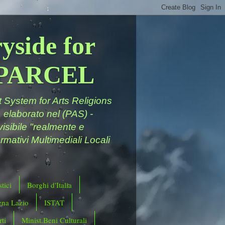
yside for
a PARCEL
System for Arts Religions
 elaborato nel (PAS) -
ivisibile "realmente e
rmativi Multimediali Locali
tici
Borghi d'Italia
ena Lazio
ISTAT
ti
Minist.Beni Culturali