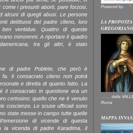
Powered by
: come i presunti aborti, pare forzosi,
d alcuni di quegli abusi. Le persone
LA PROPOSTA
ti delittuosi del padre cileno, loro
GREGORIAN
 ben ventidue. Quattro di queste
 erano minorenni. A riportare il quadro
americana, tra gli altri, è stato
ime di padre Poblete, che però è
fa. Il consacrato cileno non potrà
rsonale e diretta di quanto fatto. La
 il consacrato in questione era un
........ dalla V
oro certosino: quello che ne è venuto
Roma
le coscienze. Le scuse ufficiali sono
sono state messe in campo tutte quelle
MAPPA INVAS
l'emersione di vicende di questa
la la vicenda di padre Karadima, il