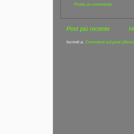
Posta un commento
Post più recente
H
Iscriviti a:
Commenti sul post (Atom