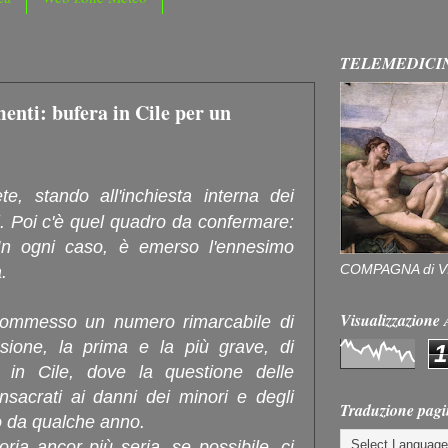
TELEMEDICI
enti: bufera in Cile per un
, stando all'inchiesta interna dei
. Poi c'è quel quadro da confermare:
. In ogni caso, è emerso l'ennesimo
COMPAGNA di V
.
Visualizzazion
ommesso un numero rimarcabile di
sione, la prima e la più grave, di
1
i in Cile, dove la questione delle
sacrati ai danni dei minori e degli
Traduzione pagi
co da qualche anno.
ria ancor più seria, se possibile, ci