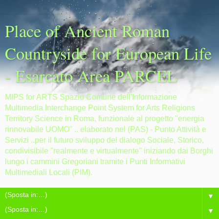
Place of Ancient Roman
Countryside for European Life
- Esarcato Area PARCEL
MIPS for ARTS Spazio Comune dell'Informazione
Multimedia Interchange Point System for Arts Religions
Territory Science in Roma, funzionale al progetto "energia
rinnovabile UOMO" .. elaborato nel (PAS) - Punto Attività e
Servizi ..per il futuro sviluppo del dialogo Sociale, Storico,
condivisibile "realmente e virtualmente" iniziando dai Borghi
lungo i cammini Gregoriani tramite i Punti Informativi
Multimediali Locali (PIM).
▼
▼