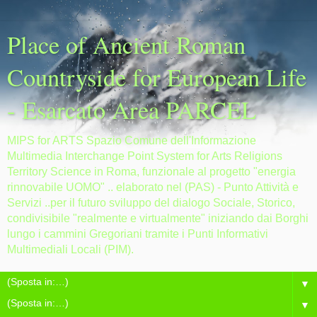
Place of Ancient Roman
Countryside for European Life
- Esarcato Area PARCEL
MIPS for ARTS Spazio Comune dell'Informazione
Multimedia Interchange Point System for Arts Religions
Territory Science in Roma, funzionale al progetto "energia
rinnovabile UOMO" .. elaborato nel (PAS) - Punto Attività e
Servizi ..per il futuro sviluppo del dialogo Sociale, Storico,
condivisibile "realmente e virtualmente" iniziando dai Borghi
lungo i cammini Gregoriani tramite i Punti Informativi
Multimediali Locali (PIM).
▼
▼