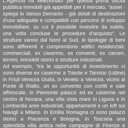
L'Agenzia ha selezionato per questa prima uscita
pubblica immobili già appetibili per il mercato, "asset -
spiega lo stesso Demanio - già dotati di destinazioni
d’uso adeguate e compatibili con percorsi di sviluppo
immobiliare, su cui è possibile investire da subito,
una volta concluse le procedure d’acquisto". Le
strutture vanno dal Nord al Sud, le tipologie di beni
sono differenti e comprendono edifici residenziali,
commerciali, ex caserme, ex conventi, ex carceri,
terreni, immobili storici e strutture industriali.
Ad esempio, "tra le opportunità di investimento ci
sono diverse ex caserme a Trieste e Tarvisio (Udine)
in Friuli Venezia Giulia, in Veneto a Venezia, vicino al
Ponte di Rialto, un ex convento con cortili e sale
affrescate, in Piemonte palazzi ed ex caserme nel
centro di Novara, una villa vista mare in Liguria e in
Lombardia aree industriali, appartamenti e un loft sui
Navigli a Milano. In Emilia Romagna ci sono palazzi
storici a Piacenza e Bologna, in Toscana una
splendida villa antica nelle campagne di Firenze e