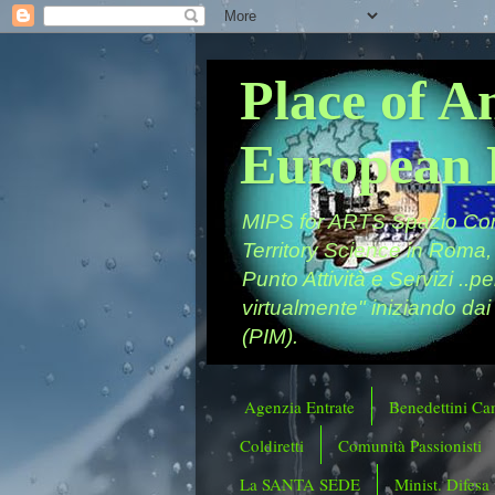
Place of A
European 
MIPS for ARTS Spazio Comu
Territory Science in Roma,
Punto Attività e Servizi ..p
virtualmente" iniziando dai
(PIM).
Agenzia Entrate
Benedettini Ca
Coldiretti
Comunità Passionisti
La SANTA SEDE
Minist. Difesa