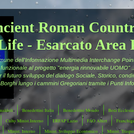
ncient Roman Countr
Life - Esarcato Are
ne dell'Informazione Multimedia Interchange Point 
 funzionale al progetto "energia rinnovabile UOMO" ..
er il futuro sviluppo del dialogo Sociale, Storico, cond
 Borghi lungo i cammini Gregoriani tramite i Punti Info
maldoli
Benedettini Italia
Benedettini Mondo
Beni Ecclesias
Culto Minist.Interno
ERFAP Lazio
FAO Allert
Franchig
Minist. Interno
Minist. Sviluppo Economico
Minist. Traspor