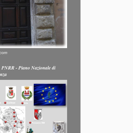
.com
PNRR - Piano Nazionale di
enza