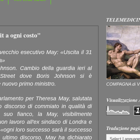
TELEMEDICI
it a ogni costo"
 vecchio esecutivo May: «Uscita il 31
a»
nson. Cambio della guardia ieri al
treet dove Boris Johnson si è
e nuovo primo ministro.
COMPAGNA di V
Parlamento per Theresa May, salutata
Visualizzazion
 discorso di commiato in qualità di
1
 suo fianco, la May, visibilmente
on lavoro all'ex sindaco di Londra e
Traduzione pagi
«ogni loro successo sarà il successo
o ultimo discorso, May ha dichiarato