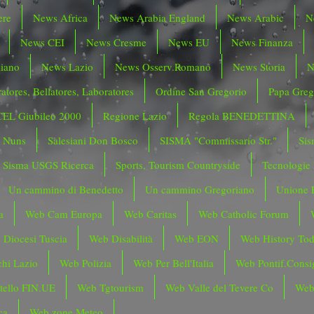
ere
News Africa
News Arabia England
News Arabic
N
News CEI
News Cresme
News EU
News Finanza
liano
News Lazio
News Osserv.Romano
News Storia
N
atores, Bellatores, Laboratores
Ordine San Gregorio
Papa Greg
CEL Giubileo 2000
Regione Lazio
Regola BENEDETTINA
o Nuns
Salesiani Don Bosco
SISMA "Commissario Str."
Sis
Sisma USGS Ricerca
Sports, Tourism Countryside
Tecnologie
Un cammino di Benedetto
Un cammino Gregoriano
Unione 
a
Web Cam Europa
Web Caritas
Web Catholic Forum
 Diocesi Tuscia
Web Disabilità
Web EON
Web History To
hi Lazio
Web Polizia
Web Per Bell'Italia
Web Pontif.Consig
tello FIN.UE
Web Tgtourism
Web Valle del Tevere Co
Web
ca
Web zone Meteo