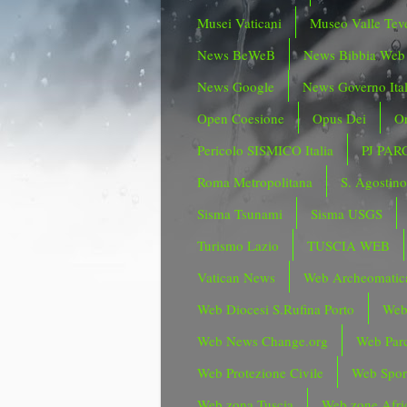
Musei Vaticani
Museo Valle Tev
News BeWeB
News Bibbia Web
News Google
News Governo Ita
Open Coesione
Opus Dei
Or
Pericolo SISMICO Italia
PJ PAR
Roma Metropolitana
S. Agostin
Sisma Tsunami
Sisma USGS
Turismo Lazio
TUSCIA WEB
Vatican News
Web Archeomatic
Web Diocesi S.Rufina Porto
Web
Web News Change.org
Web Parc
Web Protezione Civile
Web Spor
Web zona Tuscia
Web zone Afri