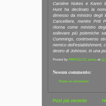
Caroline Nokes e Karen Br
Hunt ha declinato la nomi
dimesso da ministro degli E
Cancelliere, mentre Priti 
ritorna come ministro degl
sollevare più polemiche sa
Cummings, controverso str
nemico dell'establishment, c
destro di Johnson, in una po
Posted by
PARCELCO_press
at
11
Nessun commento:
Posta un commento
Post più recente
H