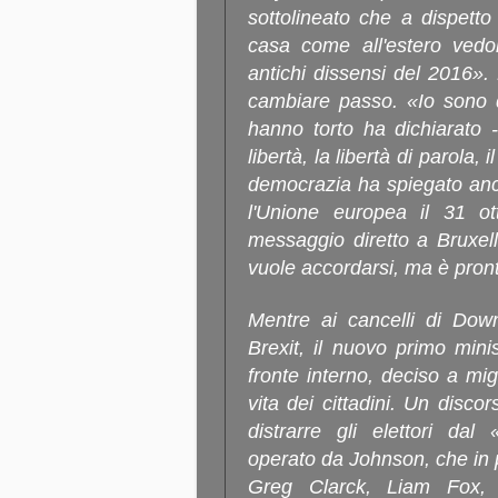
sottolineato che a dispetto d
casa come all'estero vedon
antichi dissensi del 2016»
cambiare passo. «Io sono qu
hanno torto ha dichiarato 
libertà, la libertà di parola, 
democrazia ha spiegato anc
l'Unione europea il 31 o
messaggio diretto a Bruxel
vuole accordarsi, ma è pron
Mentre ai cancelli di Down
Brexit, il nuovo primo min
fronte interno, deciso a migl
vita dei cittadini. Un discor
distrarre gli elettori da
operato da Johnson, che in p
Greg Clarck, Liam Fox, 