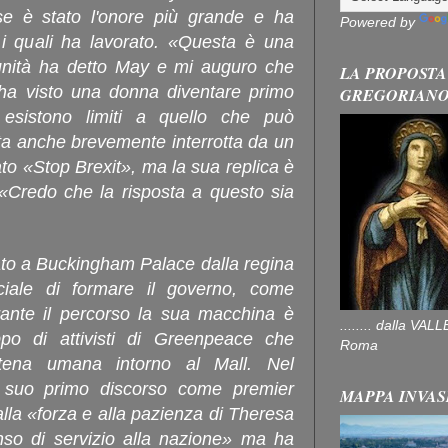
se è stato l'onore più grande e ha
Powered by
n i quali ha lavorato. «Questa è una
unità ha detto May e mi auguro che
LA PROPOSTA
ha visto una donna diventare primo
GREGORIAN
esistono limiti a quello che può
ta anche brevemente interrotta da un
to «Stop Brexit», ma la sua replica è
«Credo che la risposta a questo sia
cato a Buckingham Palace dalla regina
ficiale di formare il governo, come
urante il percorso la sua macchina è
........ dalla V
po di attivisti di Greenpeace che
Roma
tena umana intorno al Mall. Nel
l suo primo discorso come premier
MAPPA INVAS
la «forza e alla pazienza di Theresa
so di servizio alla nazione» ma ha