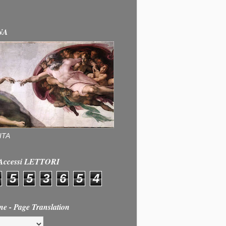
NA
ITA
e Accessi LETTORI
5
5
3
6
5
4
ne - Page Translation