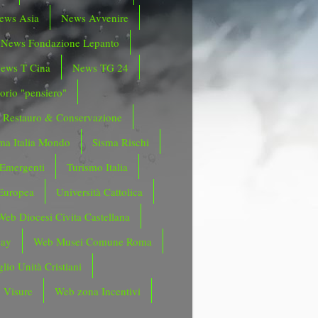
ews Asia
News Avvenire
News Fondazione Lepanto
ews T Cina
News TG 24
orio "pensiero"
Restauro & Conservazione
ma Italia Mondo
Sisma Rischi
 Emergenti
Turismo Italia
Europea
Università Cattolica
Web Diocesi Civita Castellana
day
Web Musei Comune Roma
lio Unità Cristiani
 Visure
Web zona Incentivi