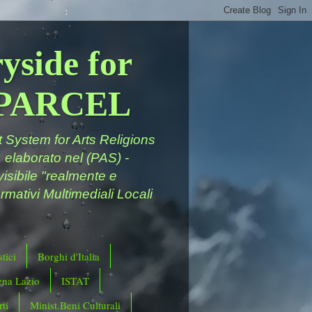
yside for
a PARCEL
System for Arts Religions
 elaborato nel (PAS) -
ivisibile "realmente e
rmativi Multimediali Locali
tici
Borghi d'Italia
ena Lazio
ISTAT
ti
Minist.Beni Culturali