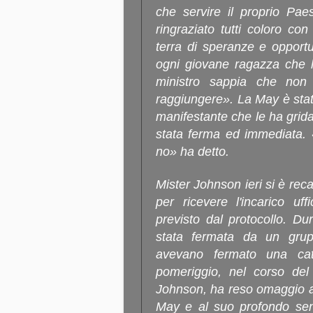
che servire il proprio Pae
ringraziato tutti coloro co
terra di speranze e opport
ogni giovane ragazza che 
ministro sappia che non 
raggiungere». La May è sta
manifestante che le ha grida
stata ferma ed immediata. 
no» ha detto.
Mister Johnson ieri si è re
per ricevere l'incarico uf
previsto dal protocollo. D
stata fermata da un grup
avevano fermato una ca
pomeriggio, nel corso de
Johnson, ha reso omaggio al
May e al suo profondo sen