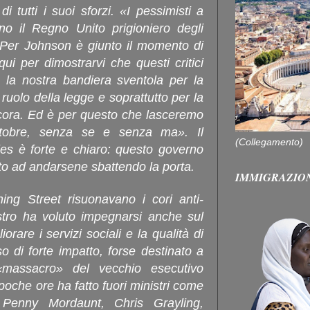
i tutti i suoi sforzi. «I pessimisti a
o il Regno Unito prigioniero degli
. Per Johnson è giunto il momento di
i per dimostrarvi che questi critici
- la nostra bandiera sventola per la
il ruolo della legge e soprattutto per la
ora. Ed è per questo che lasceremo
ttobre, senza se e senza ma». Il
(Collegamento)
les è forte e chiaro: questo governo
to ad andarsene sbattendo la porta.
IMMIGRAZIO
ing Street risuonavano i cori anti-
istro ha voluto impegnarsi anche sul
iorare i servizi sociali e la qualità di
so di forte impatto, forse destinato a
l «massacro» del vecchio esecutivo
oche ore ha fatto fuori ministri come
Penny Mordaunt, Chris Grayling,