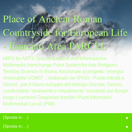
Place of Ancient Roman
Countryside for European Life
- Esarcato Area PARCEL
MIPS for ARTS Spazio Comune dell'Informazione
Multimedia Interchange Point System for Arts Religions
Territory Science in Roma, funzionale al progetto "energia
rinnovabile UOMO" .. elaborato nel (PAS) - Punto Attività e
Servizi ..per il futuro sviluppo del dialogo Sociale, Storico,
condivisibile "realmente e virtualmente" iniziando dai Borghi
lungo i cammini Gregoriani tramite i Punti Informativi
Multimediali Locali (PIM).
▼
▼