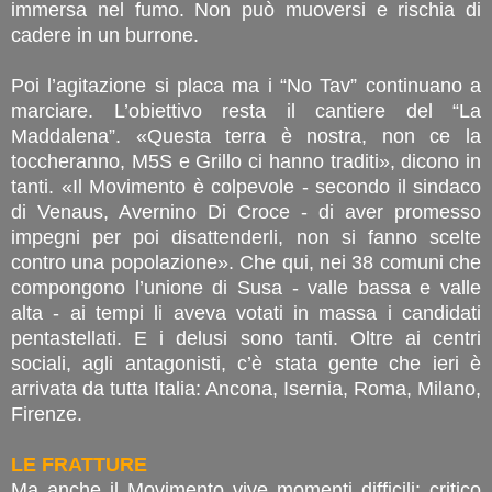
immersa nel fumo. Non può muoversi e rischia di
cadere in un burrone.
Poi l’agitazione si placa ma i “No Tav” continuano a
marciare. L’obiettivo resta il cantiere del “La
Maddalena”. «Questa terra è nostra, non ce la
toccheranno, M5S e Grillo ci hanno traditi», dicono in
tanti. «Il Movimento è colpevole - secondo il sindaco
di Venaus, Avernino Di Croce - di aver promesso
impegni per poi disattenderli, non si fanno scelte
contro una popolazione». Che qui, nei 38 comuni che
compongono l’unione di Susa - valle bassa e valle
alta - ai tempi li aveva votati in massa i candidati
pentastellati. E i delusi sono tanti. Oltre ai centri
sociali, agli antagonisti, c’è stata gente che ieri è
arrivata da tutta Italia: Ancona, Isernia, Roma, Milano,
Firenze.
LE FRATTURE
Ma anche il Movimento vive momenti difficili: critico