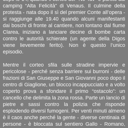
camping “Alta Felicità” di Venaus. Il culmine della
protesta - nata dopo il sì del premier Conte all’opera -
si raggiunge alle 19.40 quando alcuni manifestanti
dai boschi di fronte al cantiere, non lontano dal fiume
Clarea, iniziano a lanciare decine di bombe carta
contro le autorità schierate (un agente della Digos
viene lievemente ferito). Non è questo l’unico
episodio.
Mentre il corteo sfila sulle stradine impervie e
pericolose - perché senza barriere sui burroni - delle
frazioni di San Giuseppe e San Giovanni poco dopo il
centro di Giaglione, un blocco incappucciato e a volto
coperto prova a sfondare il primo “ostacolo”: un
cancello che delimita la zona rossa. Parte un lancio di
pietre e sassi contro la polizia che risponde
esplodendo diversi fumogeni. Per venti minuti almeno
è il caos anche perché la gente - diverse centinaia di
persone - è bloccata sul sentiero Gallo - Romano,