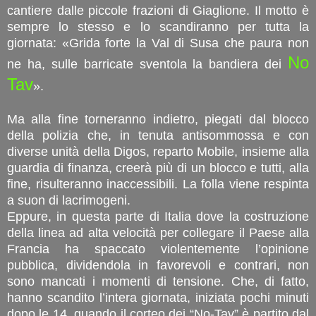
cantiere dalle piccole frazioni di Giaglione. Il motto è
sempre lo stesso e lo scandiranno per tutta la
giornata: «Grida forte la Val di Susa che paura non
No
ne ha, sulle barricate sventola la bandiera dei
Tav
».
Ma alla fine torneranno indietro, piegati dal blocco
della polizia che, in tenuta antisommossa e con
diverse unità della Digos, reparto Mobile, insieme alla
guardia di finanza, creerà più di un blocco e tutti, alla
fine, risulteranno inaccessibili. La folla viene respinta
a suon di lacrimogeni.
Eppure, in questa parte di Italia dove la costruzione
della linea ad alta velocità per collegare il Paese alla
Francia ha spaccato violentemente l’opinione
pubblica, dividendola in favorevoli e contrari, non
sono mancati i momenti di tensione. Che, di fatto,
hanno scandito l’intera giornata, iniziata pochi minuti
dopo le 14, quando il corteo dei “No-Tav” è partito dal