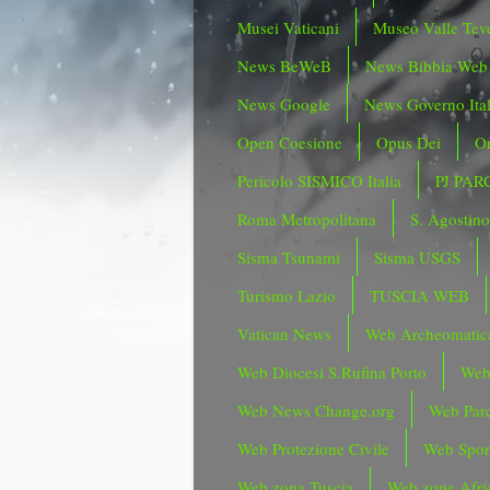
Musei Vaticani
Museo Valle Tev
News BeWeB
News Bibbia Web
News Google
News Governo Ita
Open Coesione
Opus Dei
Or
Pericolo SISMICO Italia
PJ PAR
Roma Metropolitana
S. Agostin
Sisma Tsunami
Sisma USGS
Turismo Lazio
TUSCIA WEB
Vatican News
Web Archeomatic
Web Diocesi S.Rufina Porto
Web
Web News Change.org
Web Parc
Web Protezione Civile
Web Spor
Web zona Tuscia
Web zone Afri