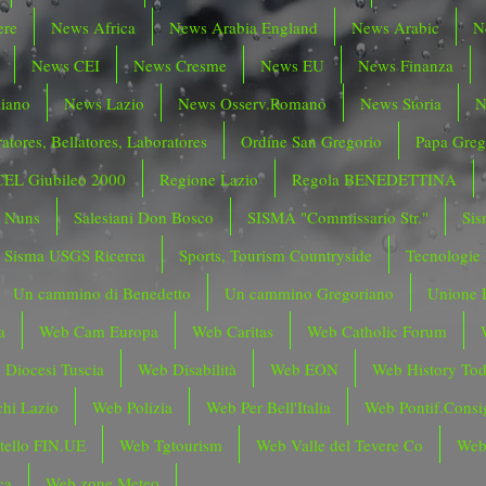
ere
News Africa
News Arabia England
News Arabic
N
News CEI
News Cresme
News EU
News Finanza
liano
News Lazio
News Osserv.Romano
News Storia
N
atores, Bellatores, Laboratores
Ordine San Gregorio
Papa Greg
CEL Giubileo 2000
Regione Lazio
Regola BENEDETTINA
o Nuns
Salesiani Don Bosco
SISMA "Commissario Str."
Sis
Sisma USGS Ricerca
Sports, Tourism Countryside
Tecnologie
Un cammino di Benedetto
Un cammino Gregoriano
Unione 
a
Web Cam Europa
Web Caritas
Web Catholic Forum
 Diocesi Tuscia
Web Disabilità
Web EON
Web History To
hi Lazio
Web Polizia
Web Per Bell'Italia
Web Pontif.Consig
tello FIN.UE
Web Tgtourism
Web Valle del Tevere Co
Web
ca
Web zone Meteo