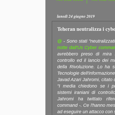
lunedì 24 giugno 2019
Teheran neutralizza i cyb
@
- Sono stati "neutralizzati
notte dall'Us Cyber comma
avrebbero preso di mira i 
controllo ed il lancio dei m
della Rivoluzione. Lo ha so
Tecnologie dell'informazio
Javad Azari Jahromi, citato d
"I media chiedono se i pre
sistemi iraniani di control
Jahromi ha twittato rifer
command -. Ce l'hanno mess
ad eseguire un attacco con 