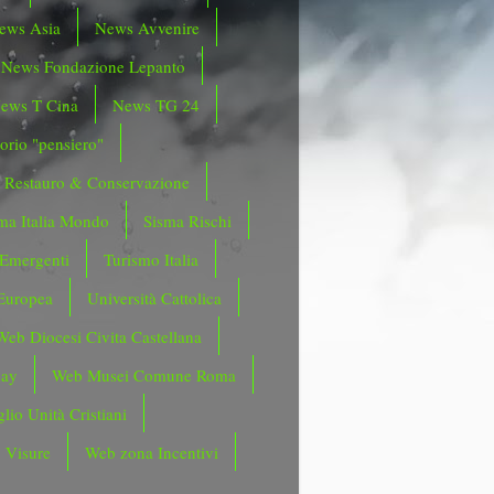
ews Asia
News Avvenire
News Fondazione Lepanto
ews T Cina
News TG 24
orio "pensiero"
Restauro & Conservazione
ma Italia Mondo
Sisma Rischi
 Emergenti
Turismo Italia
Europea
Università Cattolica
Web Diocesi Civita Castellana
day
Web Musei Comune Roma
lio Unità Cristiani
 Visure
Web zona Incentivi