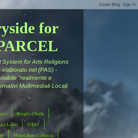
yside for
a PARCEL
System for Arts Religions
 elaborato nel (PAS) -
ivisibile "realmente e
rmativi Multimediali Locali
tici
Borghi d'Italia
ena Lazio
ISTAT
ti
Minist.Beni Culturali