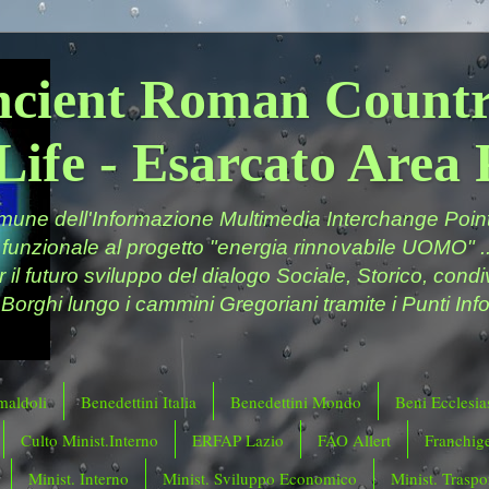
ncient Roman Countr
Life - Esarcato Are
ne dell'Informazione Multimedia Interchange Point 
 funzionale al progetto "energia rinnovabile UOMO" ..
er il futuro sviluppo del dialogo Sociale, Storico, cond
 Borghi lungo i cammini Gregoriani tramite i Punti Info
maldoli
Benedettini Italia
Benedettini Mondo
Beni Ecclesias
Culto Minist.Interno
ERFAP Lazio
FAO Allert
Franchig
Minist. Interno
Minist. Sviluppo Economico
Minist. Traspor