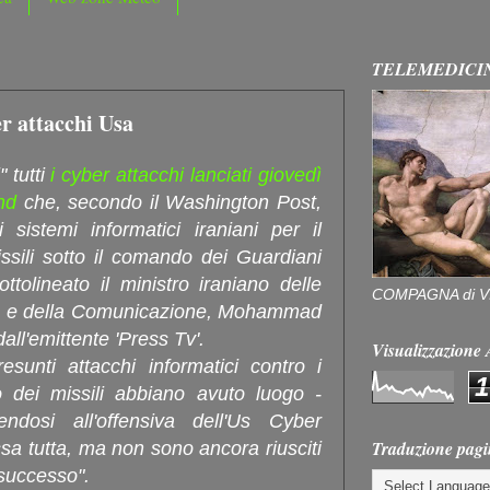
TELEMEDICI
er attacchi Usa
" tutti
i cyber attacchi lanciati giovedì
nd
che, secondo il Washington Post,
sistemi informatici iraniani per il
issili sotto il comando dei Guardiani
ttolineato il ministro iraniano delle
COMPAGNA di V
ne e della Comunicazione, Mohammad
all'emittente 'Press Tv'.
Visualizzazion
sunti attacchi informatici contro i
1
lo dei missili abbiano avuto luogo -
endosi all'offensiva dell'Us Cyber
Traduzione pagi
a tutta, ma non sono ancora riusciti
successo".