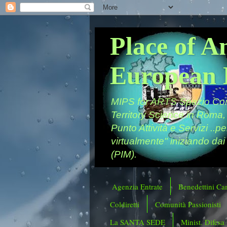
Place of A
European 
MIPS for ARTS Spazio Comu
Territory Science in Roma,
Punto Attività e Servizi ..p
virtualmente" iniziando dai
(PIM).
Agenzia Entrate
Benedettini Ca
Coldiretti
Comunità Passionisti
La SANTA SEDE
Minist. Difesa