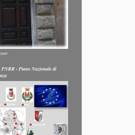
.com
PNRR - Piano Nazionale di
enza