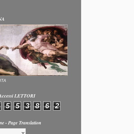
NA
ITA
e Accessi LETTORI
5
5
3
8
6
2
ne - Page Translation