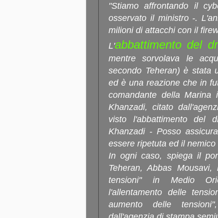
"Stiamo affrontando il cy
osservato il ministro -. L'
milioni di attacchi con il fire
abbattimento del d
L'
mentre sorvolava le acque
secondo Teheran) è stata una
ed è una reazione che in futu
comandante della Marina ir
Khanzadi, citato dall'agen
visto l'abbattimento del 
Khanzadi - Posso assicurar
essere ripetuta ed il nemico 
In ogni caso, spiega il por
Teheran, Abbas Mousavi, l
tensioni" in Medio Ori
l'allentamento delle tensi
aumento delle tensioni
dall'agenzia di stampa semiuf