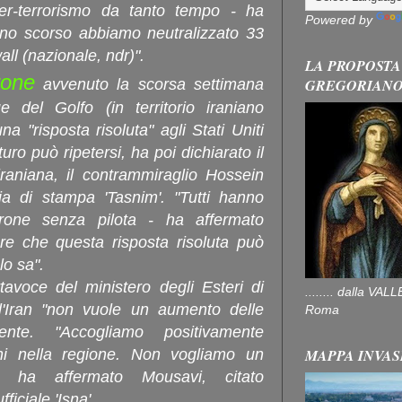
ber-terrorismo da tanto tempo - ha
Powered by
anno scorso abbiamo neutralizzato 33
wall (nazionale, ndr)".
LA PROPOSTA
rone
GREGORIAN
avvenuto la scorsa settimana
 del Golfo (in territorio iraniano
 "risposta risoluta" agli Stati Uniti
ro può ripetersi, ha poi dichiarato il
aniana, il contrammiraglio Hossein
zia di stampa 'Tasnim'. "Tutti hanno
drone senza pilota - ha affermato
e che questa risposta risoluta può
lo sa".
tavoce del ministero degli Esteri di
........ dalla V
'Iran "non vuole un aumento delle
Roma
ente. "Accogliamo positivamente
MAPPA INVAS
oni nella regione. Non vogliamo un
", ha affermato Mousavi, citato
ficiale 'Isna'.