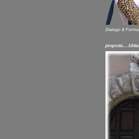
Dialogo & Forma
proposta... Ab