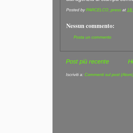
Posted by
PARCELCO_press
at
18
Nessun commento:
Posta un commento
Post più recente
H
Iscriviti a:
Commenti sul post (Atom