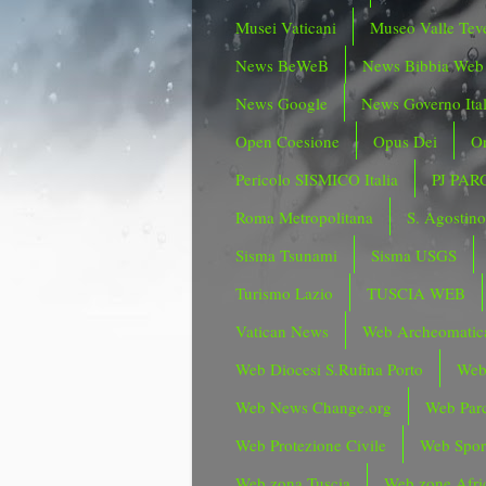
Musei Vaticani
Museo Valle Tev
News BeWeB
News Bibbia Web
News Google
News Governo Ita
Open Coesione
Opus Dei
Or
Pericolo SISMICO Italia
PJ PAR
Roma Metropolitana
S. Agostin
Sisma Tsunami
Sisma USGS
Turismo Lazio
TUSCIA WEB
Vatican News
Web Archeomatic
Web Diocesi S.Rufina Porto
Web
Web News Change.org
Web Parc
Web Protezione Civile
Web Spor
Web zona Tuscia
Web zone Afri