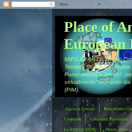
Place of A
European 
MIPS for ARTS Spazio Comu
Territory Science in Roma,
Punto Attività e Servizi ..p
virtualmente" iniziando dai
(PIM).
Agenzia Entrate
Benedettini Ca
Coldiretti
Comunità Passionisti
La SANTA SEDE
Minist. Difesa