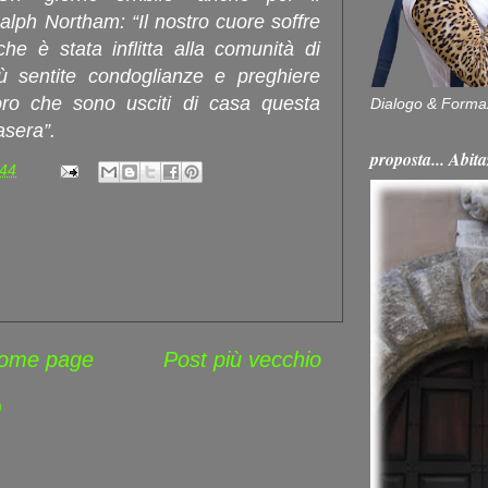
alph Northam: “Il nostro cuore soffre
he è stata inflitta alla comunità di
ù sentite condoglianze e preghiere
oro che sono usciti di casa questa
Dialogo & Forma
asera”.
proposta... Ab
:44
ome page
Post più vecchio
)