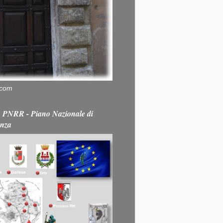
.com
PNRR - Piano Nazionale di
enza