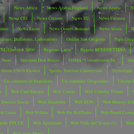
ere
News Africa
News Arabia England
News Arabic
N
News CEI
News Cresme
News EU
News Finanza
liano
News Lazio
News Osserv.Romano
News Storia
N
atores, Bellatores, Laboratores
Ordine San Gregorio
Papa Greg
CEL Giubileo 2000
Regione Lazio
Regola BENEDETTINA
o Nuns
Salesiani Don Bosco
SISMA "Commissario Str."
Sis
Sisma USGS Ricerca
Sports, Tourism Countryside
Tecnologie
Un cammino di Benedetto
Un cammino Gregoriano
Unione 
a
Web Cam Europa
Web Caritas
Web Catholic Forum
 Diocesi Tuscia
Web Disabilità
Web EON
Web History To
hi Lazio
Web Polizia
Web Per Bell'Italia
Web Pontif.Consig
tello FIN.UE
Web Tgtourism
Web Valle del Tevere Co
Web
ca
Web zone Meteo