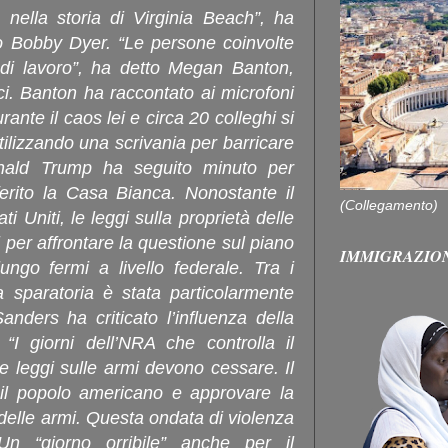
 nella storia di Virginia Beach”, ha
aco Bobby Dyer. “Le persone coinvolte
i di lavoro”, ha detto Megan Banton,
ci. Banton ha raccontato ai microfoni
nte il caos lei e circa 20 colleghi si
tilizzando una scrivania per barricare
onald Trump ha seguito minuto per
ferito la Casa Bianca. Nonostante il
(Collegamento)
ti Uniti, le leggi sulla proprietà delle
 per affrontare la questione sul piano
IMMIGRAZIO
lungo fermi a livello federale. Tra i
la sparatoria è stata particolarmente
anders ha criticato l’influenza della
 “I giorni dell’NRA che controlla il
e leggi sulle armi devono cessare. Il
il popolo americano e approvare la
 delle armi. Questa ondata di violenza
 Un “giorno orribile” anche per il