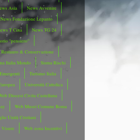
ews Asia
News Avvenire
News Fondazione Lepanto
ews T Cina
News TG 24
orio "pensiero"
Restauro & Conservazione
ma Italia Mondo
Sisma Rischi
 Emergenti
Turismo Italia
Europea
Università Cattolica
Web Diocesi Civita Castellana
day
Web Musei Comune Roma
lio Unità Cristiani
 Visure
Web zona Incentivi