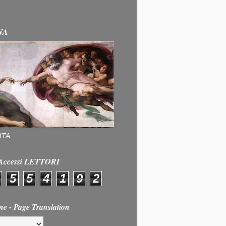
NA
ITA
e Accessi LETTORI
5
5
4
1
9
2
ne - Page Translation