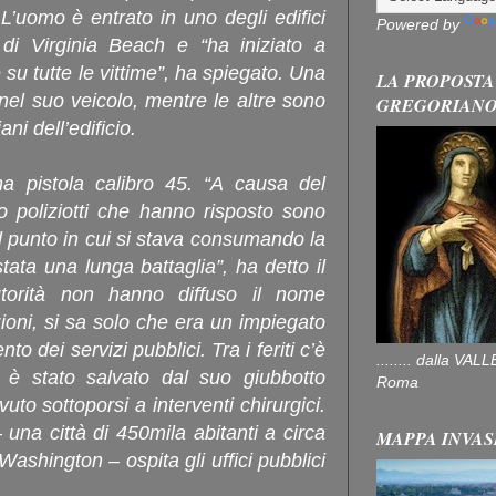
L’uomo è entrato in uno degli edifici
Powered by
di Virginia Beach e “ha iniziato a
su tutte le vittime”, ha spiegato. Una
LA PROPOSTA
 nel suo veicolo, mentre le altre sono
GREGORIAN
iani dell’edificio.
na pistola calibro 45. “A causa del
ro poliziotti che hanno risposto sono
 il punto in cui si stava consumando la
tata una lunga battaglia”, ha detto il
utorità non hanno diffuso il nome
ioni, si sa solo che era un impiegato
to dei servizi pubblici. Tra i feriti c’è
........ dalla V
he è stato salvato dal suo giubbotto
Roma
vuto sottoporsi a interventi chirurgici.
 una città di 450mila abitanti a circa
MAPPA INVAS
ashington – ospita gli uffici pubblici