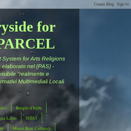
yside for
a PARCEL
System for Arts Religions
 elaborato nel (PAS) -
ivisibile "realmente e
rmativi Multimediali Locali
tici
Borghi d'Italia
ena Lazio
ISTAT
ti
Minist.Beni Culturali