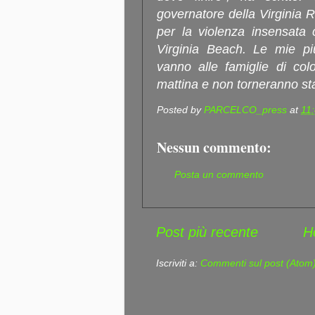
governatore della Virginia R
per la violenza insensata c
Virginia Beach. Le mie pi
vanno alle famiglie di col
mattina e non torneranno st
Posted by
PARCELCO_press
at
11
Nessun commento:
Posta un commento
Post più recente
H
Iscriviti a:
Commenti sul post (Atom