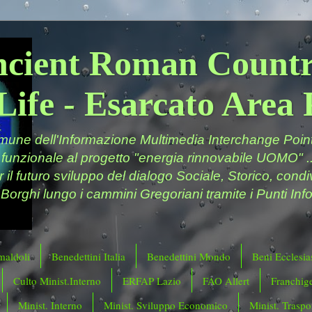
ncient Roman Countr
Life - Esarcato Are
ne dell'Informazione Multimedia Interchange Point 
 funzionale al progetto "energia rinnovabile UOMO" ..
er il futuro sviluppo del dialogo Sociale, Storico, cond
 Borghi lungo i cammini Gregoriani tramite i Punti Info
maldoli
Benedettini Italia
Benedettini Mondo
Beni Ecclesias
Culto Minist.Interno
ERFAP Lazio
FAO Allert
Franchig
Minist. Interno
Minist. Sviluppo Economico
Minist. Traspor