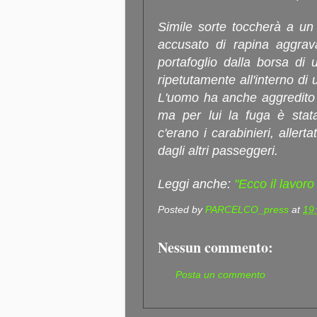
Simile sorte toccherà a un
accusato di rapina aggrava
portafoglio dalla borsa di
ripetutamente all'interno di 
L'uomo ha anche aggredito 
ma per lui la fuga è stata
c'erano i carabinieri, allert
dagli altri passeggeri.
Leggi anche:
"Ecco il lavoro
Posted by
PARCELCO_press
at
19
Nessun commento:
Posta un commento