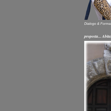
Dialogo & Forma
proposta... Ab