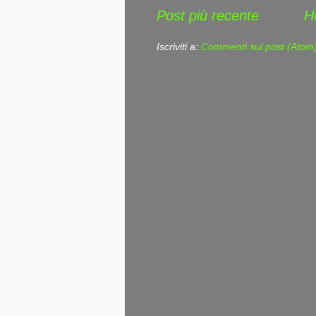
Post più recente
H
Iscriviti a:
Commenti sul post (Atom