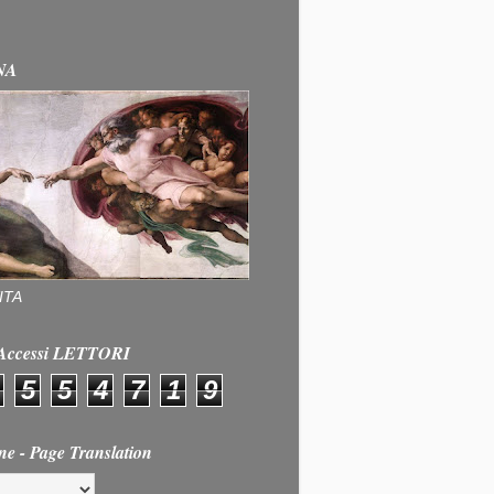
NA
ITA
e Accessi LETTORI
5
5
4
7
1
9
ne - Page Translation