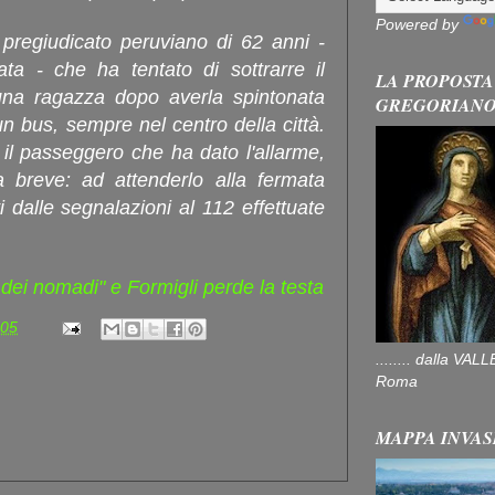
Powered by
 pregiudicato peruviano di 62 anni -
ta - che ha tentato di sottrarre il
LA PROPOSTA
 una ragazza dopo averla spintonata
GREGORIAN
un bus, sempre nel centro della città.
il passeggero che ha dato l'allarme,
 breve: ad attenderlo alla fermata
ati dalle segnalazioni al 112 effettuate
 dei nomadi" e Formigli perde la testa
:05
........ dalla V
Roma
MAPPA INVAS