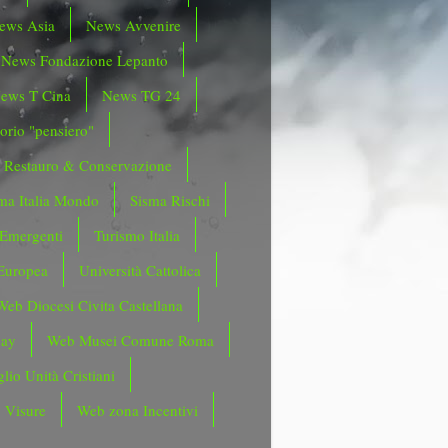
ews Asia
News Avvenire
News Fondazione Lepanto
ews T Cina
News TG 24
orio "pensiero"
Restauro & Conservazione
ma Italia Mondo
Sisma Rischi
 Emergenti
Turismo Italia
Europea
Università Cattolica
Web Diocesi Civita Castellana
day
Web Musei Comune Roma
lio Unità Cristiani
 Visure
Web zona Incentivi