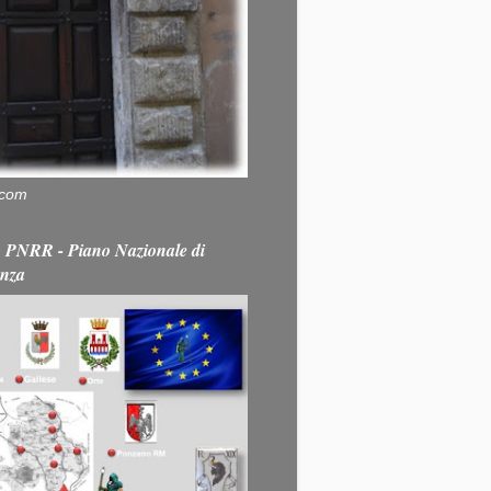
.com
PNRR - Piano Nazionale di
enza