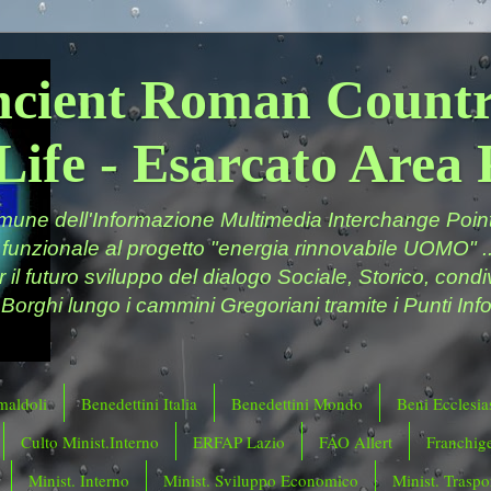
ncient Roman Countr
Life - Esarcato Are
ne dell'Informazione Multimedia Interchange Point 
 funzionale al progetto "energia rinnovabile UOMO" ..
er il futuro sviluppo del dialogo Sociale, Storico, cond
 Borghi lungo i cammini Gregoriani tramite i Punti Info
maldoli
Benedettini Italia
Benedettini Mondo
Beni Ecclesias
Culto Minist.Interno
ERFAP Lazio
FAO Allert
Franchig
Minist. Interno
Minist. Sviluppo Economico
Minist. Traspor