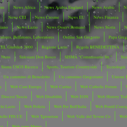
ere
News Africa
News Arabia England
News Arabic
N
News CEI
News Cresme
News EU
News Finanza
liano
News Lazio
News Osserv.Romano
News Storia
N
atores, Bellatores, Laboratores
Ordine San Gregorio
Papa Greg
CEL Giubileo 2000
Regione Lazio
Regola BENEDETTINA
o Nuns
Salesiani Don Bosco
SISMA "Commissario Str."
Sis
Sisma USGS Ricerca
Sports, Tourism Countryside
Tecnologie
Un cammino di Benedetto
Un cammino Gregoriano
Unione 
a
Web Cam Europa
Web Caritas
Web Catholic Forum
 Diocesi Tuscia
Web Disabilità
Web EON
Web History To
hi Lazio
Web Polizia
Web Per Bell'Italia
Web Pontif.Consig
tello FIN.UE
Web Tgtourism
Web Valle del Tevere Co
Web
ca
Web zone Meteo