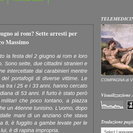
TELEMEDICI
iugno ai rom? Sette arresti per
rco Massimo
o la festa del 2 giugno ai rom e loro
 Sono sette, due cittadini stranieri e
e intercettate dai carabinieri mentre
del portafogli di diverse vittime. Le
COMPAGNA di V
a tra i 25 e i 33 anni, hanno cercato
diana di 53 anni. Il furto è stato però
Visualizzazion
i militari che poco lontano, a piazza
1
he un 46enne tunisino. L'uomo, dopo
 dalle mani di un anziano che stava
Traduzione pagi
ea 8, è fuggito a gambe levate per le
lui, è di rapina impropria.