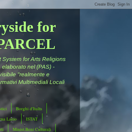
yside for
a PARCEL
System for Arts Religions
 elaborato nel (PAS) -
ivisibile "realmente e
rmativi Multimediali Locali
tici
Borghi d'Italia
ena Lazio
ISTAT
ti
Minist.Beni Culturali