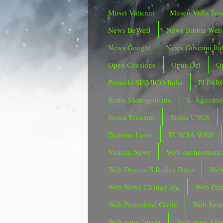
Musei Vaticani
Museo Valle Tev
News BeWeB
News Bibbia Web
News Google
News Governo Ita
Open Coesione
Opus Dei
Or
Pericolo SISMICO Italia
PJ PAR
Roma Metropolitana
S. Agostin
Sisma Tsunami
Sisma USGS
Turismo Lazio
TUSCIA WEB
Vatican News
Web Archeomatic
Web Diocesi S.Rufina Porto
Web
Web News Change.org
Web Parc
Web Protezione Civile
Web Spor
Web zona Tuscia
Web zone Afri