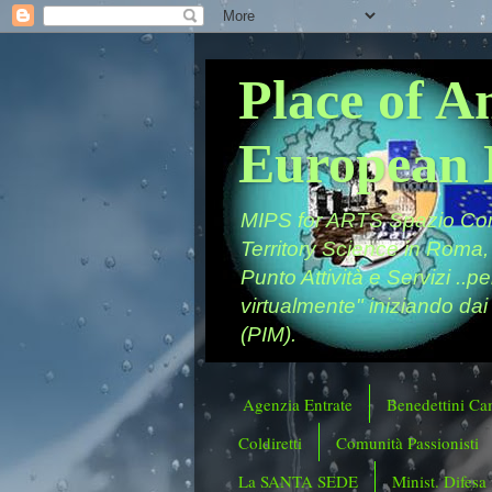
Place of A
European 
MIPS for ARTS Spazio Comu
Territory Science in Roma,
Punto Attività e Servizi ..p
virtualmente" iniziando dai
(PIM).
Agenzia Entrate
Benedettini Ca
Coldiretti
Comunità Passionisti
La SANTA SEDE
Minist. Difesa