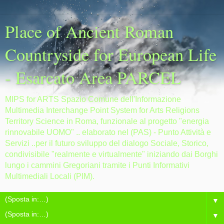
Place of Ancient Roman
Countryside for European Life
- Esarcato Area PARCEL
MIPS for ARTS Spazio Comune dell'Informazione
Multimedia Interchange Point System for Arts Religions
Territory Science in Roma, funzionale al progetto "energia
rinnovabile UOMO" .. elaborato nel (PAS) - Punto Attività e
Servizi ..per il futuro sviluppo del dialogo Sociale, Storico,
condivisibile "realmente e virtualmente" iniziando dai Borghi
lungo i cammini Gregoriani tramite i Punti Informativi
Multimediali Locali (PIM).
▼
▼