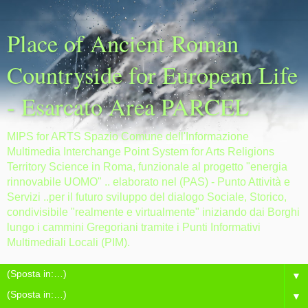
Place of Ancient Roman
Countryside for European Life
- Esarcato Area PARCEL
MIPS for ARTS Spazio Comune dell'Informazione
Multimedia Interchange Point System for Arts Religions
Territory Science in Roma, funzionale al progetto "energia
rinnovabile UOMO" .. elaborato nel (PAS) - Punto Attività e
Servizi ..per il futuro sviluppo del dialogo Sociale, Storico,
condivisibile "realmente e virtualmente" iniziando dai Borghi
lungo i cammini Gregoriani tramite i Punti Informativi
Multimediali Locali (PIM).
▼
▼