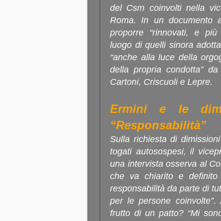
del Csm coinvolti nella vic
Roma. In un documento app
proporre “rinnovati, e più 
luogo di quelli sinora adott
“anche alla luce della orgog
della propria condotta” da
Cartoni, Criscuoli e Lepre.
Ermini e le dimi
“Responsabilità”
Sulla richiesta di dimission
togati autosospesi, il vice
una intervista osserva al Co
che va chiarito e definito
responsabilità da parte di tut
per le persone coinvolte”
frutto di un patto? “Mi so