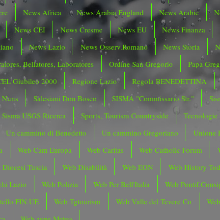
ere
News Africa
News Arabia England
News Arabic
N
News CEI
News Cresme
News EU
News Finanza
liano
News Lazio
News Osserv.Romano
News Storia
N
atores, Bellatores, Laboratores
Ordine San Gregorio
Papa Greg
CEL Giubileo 2000
Regione Lazio
Regola BENEDETTINA
o Nuns
Salesiani Don Bosco
SISMA "Commissario Str."
Sis
Sisma USGS Ricerca
Sports, Tourism Countryside
Tecnologie
Un cammino di Benedetto
Un cammino Gregoriano
Unione 
a
Web Cam Europa
Web Caritas
Web Catholic Forum
 Diocesi Tuscia
Web Disabilità
Web EON
Web History To
hi Lazio
Web Polizia
Web Per Bell'Italia
Web Pontif.Consig
tello FIN.UE
Web Tgtourism
Web Valle del Tevere Co
Web
ca
Web zone Meteo