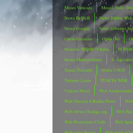
Musei Vaticani
Museo Valle Tev
News BeWeB
News Bibbia Web
News Google
News Governo Ita
Open Coesione
Opus Dei
Or
Pericolo SISMICO Italia
PJ PAR
Roma Metropolitana
S. Agostin
Sisma Tsunami
Sisma USGS
Turismo Lazio
TUSCIA WEB
Vatican News
Web Archeomatic
Web Diocesi S.Rufina Porto
Web
Web News Change.org
Web Parc
Web Protezione Civile
Web Spor
Web zona Tuscia
Web zone Afri