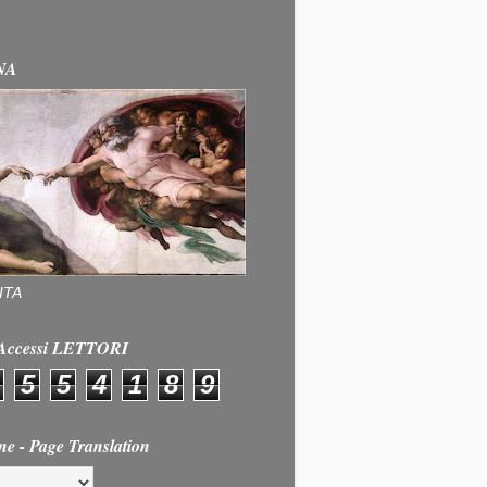
NA
ITA
e Accessi LETTORI
5
5
4
1
8
9
ne - Page Translation