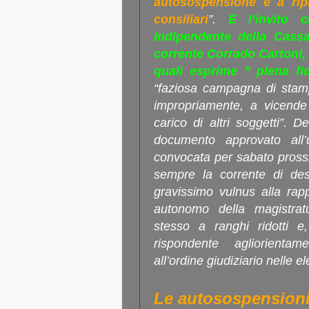
autosospensione e a ripr
consiliari
”.
È l’invito 
Indipendente della Cassaz
corrente Corrado Cartoni, 
quali esprime ” piena fi
“faziosa campagna di stamp
impropriamente, a vicende 
carico di altri soggetti”.
documento approvato all’u
convocata per sabato pross
sempre la corrente di dest
gravissimo vulnus alla rapp
autonomo della magistratur
stesso a ranghi ridotti e
rispondente agliorientam
all’ordine giudiziario nelle e
Le autosospensioni