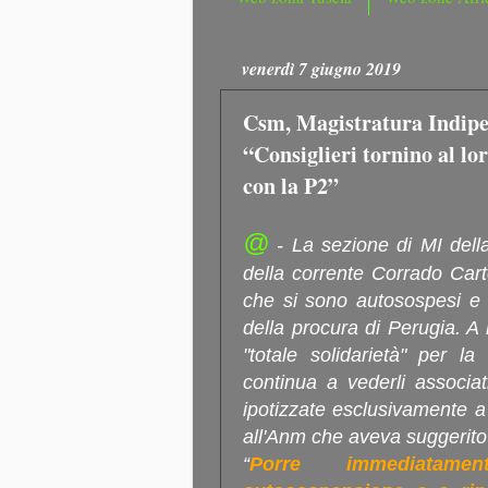
venerdì 7 giugno 2019
Csm, Magistratura Indipen
“Consiglieri tornino al lo
con la P2”
@
- La sezione di MI della
della corrente Corrado Cart
che si sono autosospesi e 
della procura di Perugia. A 
"totale solidarietà" per 
continua a vederli associa
ipotizzate esclusivamente a c
all'Anm che aveva suggerito 
“
Porre immediatame