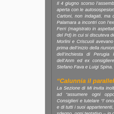
Il 4 giugno scorso l’assemb
aperta con le autosospesioni 
Cartoni, non indagati, ma 
Palamara a incontri con l’e
Ferri (magistrato in aspetta
del Pd) in cui si discuteva 
Morlini e Criscuoli avevano
prima dell’inizio della riunio
dell’inchiesta di Perugia
dell’Anm ed ex consiglier
Stefano Fava e Luigi Spina
“Calunnia il parall
La Sezione di Mi invita inol
ad “assumere ogni oppor
Consiglieri e tutelare “l’ on
e di tutti i suoi appartenenti
sdegno, ogni tentativo – in 