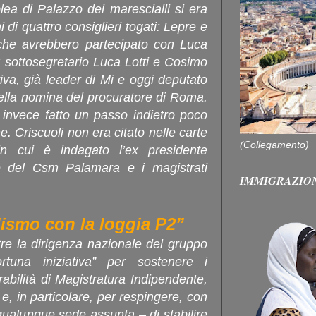
lea di Palazzo dei marescialli si era
di quattro consiglieri togati: Lepre e
che avrebbero partecipato con Luca
x sottosegretario Luca Lotti e Cosimo
tiva, già leader di Mi e oggi deputato
della nomina del procuratore di Roma.
 invece fatto un passo indietro poco
ne. Criscuoli non era citato nelle carte
(Collegamento)
 in cui è indagato l’ex presidente
e del Csm Palamara e i magistrati
IMMIGRAZIO
.
elismo con la loggia P2”
tre la dirigenza nazionale del gruppo
tuna iniziativa” per sostenere i
orabilità di Magistratura Indipendente,
, e, in particolare, per respingere, con
qualunque sede assunta – di stabilire