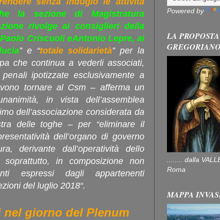
endere senza indugio le attività
Powered by
che la sezione di Magistratura
ione rivolge ai consiglieri della
LA PROPOSTA
Paolo Criscuoli eAntonio Lepre, ai
GREGORIAN
ducia
” e “
totale solidarietà
” per la
a che continua a vederli associati,
penali ipotizzate esclusivamente a
 Devono tornare al Csm – afferma un
nanimità, in vista dell’assemblea
imo dell’associazione considerata da
ra delle toghe – per “eliminare il
resentatività dell’organo di governo
a, derivante dall’operatività dello
........ dalla V
, soprattutto, in composizione non
Roma
enti espressi dagli appartenenti
lezioni del luglio 2018“.
MAPPA INVAS
 nel giorno del Plenum