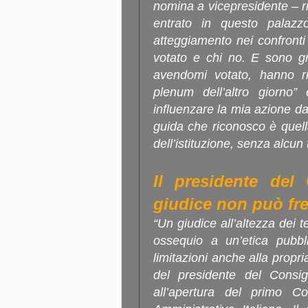
nomina a vicepresidente – ri
entrato in questo palazz
atteggiamento nei confronti
votato e chi no. E sono gr
avendomi votato, hanno ri
plenum dell’altro giorno
influenzare la mia azione da
guida che riconosco è quella
dell’istituzione, senza alcun
Il presidente del
giudice non può fr
“Un giudice all’altezza dei 
ossequio a un’etica pubbli
limitazioni anche alla propri
del presidente del Consigl
all’apertura del primo Co