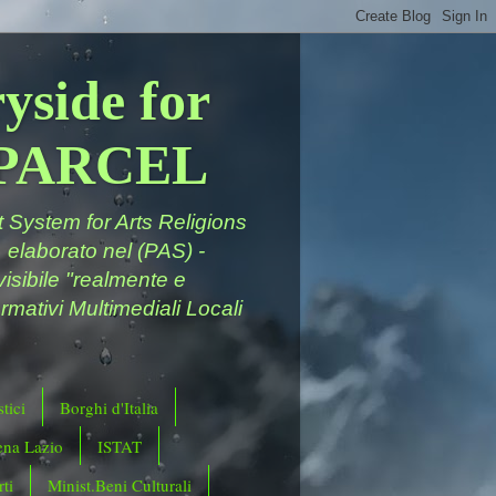
yside for
a PARCEL
System for Arts Religions
 elaborato nel (PAS) -
ivisibile "realmente e
rmativi Multimediali Locali
tici
Borghi d'Italia
ena Lazio
ISTAT
ti
Minist.Beni Culturali