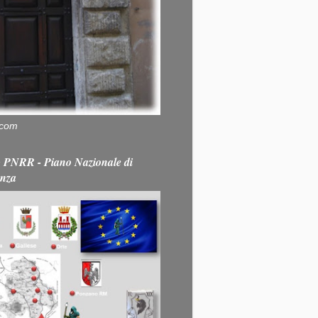
.com
PNRR - Piano Nazionale di
enza