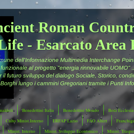
ncient Roman Countr
Life - Esarcato Are
ne dell'Informazione Multimedia Interchange Point 
 funzionale al progetto "energia rinnovabile UOMO" ..
er il futuro sviluppo del dialogo Sociale, Storico, cond
 Borghi lungo i cammini Gregoriani tramite i Punti Info
maldoli
Benedettini Italia
Benedettini Mondo
Beni Ecclesias
Culto Minist.Interno
ERFAP Lazio
FAO Allert
Franchig
Minist. Interno
Minist. Sviluppo Economico
Minist. Traspor