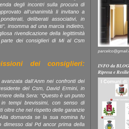
enda degli incontri sulla procura di
rovato all’unanimità li invitano a
ponderati, deliberati associativi, in
ati”, insomma ad una marcia indietro,
liosa rivendicazione della legittimità
 parte dei consiglieri di Mi al Csm
parcelco@gmail
ssioni dei consiglieri:
INFO da BLOG 
Ripresa e Resili
i avanzata dall’Anm nei confronti dei
presidente del Csm, David Ermini, in
rriere della Sera: “Questo è un punto
 in tempi brevissimi, con senso di
ti oltre che nel rispetto delle garanzie
. Alla domanda se la sua nomina fu
no dimesso dal Pd ancor prima della