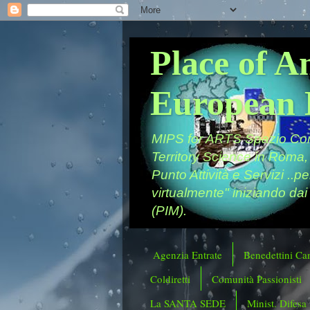
Place of A
European 
MIPS for ARTS Spazio Comu
Territory Science in Roma,
Punto Attività e Servizi ..p
virtualmente" iniziando dai
(PIM).
Agenzia Entrate
Benedettini Ca
Coldiretti
Comunità Passionisti
La SANTA SEDE
Minist. Difesa