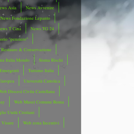
ews Asia
News Avvenire
News Fondazione Lepanto
ews T Cina
News TG 24
orio "pensiero"
Restauro & Conservazione
ma Italia Mondo
Sisma Rischi
 Emergenti
Turismo Italia
Europea
Università Cattolica
Web Diocesi Civita Castellana
day
Web Musei Comune Roma
lio Unità Cristiani
 Visure
Web zona Incentivi