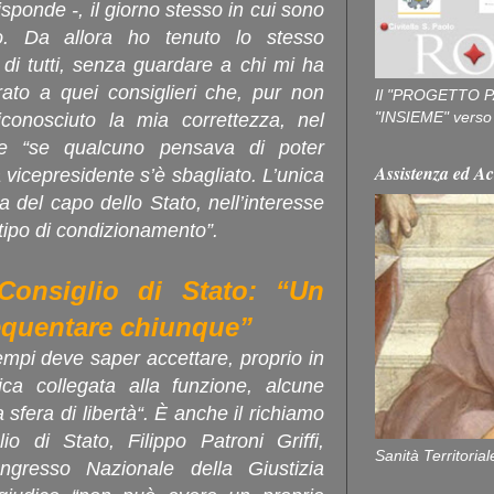
sponde -, il giorno stesso in cui sono
o. Da allora ho tenuto lo stesso
 di tutti, senza guardare a chi mi ha
ato a quei consiglieri che, pur non
Il "PROGETTO P
"INSIEME" verso u
conosciuto la mia correttezza, nel
” e “se qualcuno pensava di poter
Assistenza ed Ac
 vicepresidente s’è sbagliato. L’unica
 del capo dello Stato, nell’interesse
 tipo di condizionamento”.
 Consiglio di Stato: “Un
equentare chiunque”
tempi deve saper accettare, proprio in
ca collegata alla funzione, alcune
a sfera di libertà“. È anche il richiamo
io di Stato, Filippo Patroni Griffi,
Sanità Territorial
ngresso Nazionale della Giustizia