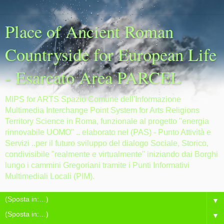
Place of Ancient Roman
Countryside for European Life
- Esarcato Area PARCEL
MIPS for ARTS Spazio Comune dell'Informazione
Multimedia Interchange Point System for Arts Religions
Territory Science in Roma, funzionale al progetto "energia
rinnovabile UOMO" .. elaborato nel (PAS) - Punto Attività e
Servizi ..per il futuro sviluppo del dialogo Sociale, Storico,
condivisibile "realmente e virtualmente" iniziando dai Borghi
lungo i cammini Gregoriani tramite i Punti Informativi
Multimediali Locali (PIM).
▼
▼