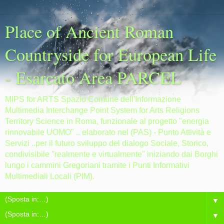
Place of Ancient Roman
Countryside for European Life
- Esarcato Area PARCEL
MIPS for ARTS Spazio Comune dell'Informazione
Multimedia Interchange Point System for Arts Religions
Territory Science in Roma, funzionale al progetto "energia
rinnovabile UOMO" .. elaborato nel (PAS) - Punto Attività e
Servizi ..per il futuro sviluppo del dialogo Sociale, Storico,
condivisibile "realmente e virtualmente" iniziando dai Borghi
lungo i cammini Gregoriani tramite i Punti Informativi
Multimediali Locali (PIM).
▼
▼