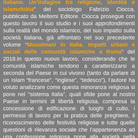
italiano. Un’indagine tra religione, identità e
islamofobia
” del sociologo Fabrizio Ciocca,
pubblicato da Meltemi Editore. Ciocca prosegue con
questo lavoro il suo studio e i suoi approfondimenti
sulla realtà del mondo islamico, del suo impatto sulla
società italiana, già affrontato nel suo precedente
volume “
Musulmani in Italia. Impatti urbani e
sociali delle comunità islamiche a Roma
” del
2018.In questo nuovo lavoro, considerando che le
comunità islamiche tendono a caratterizzarsi a
seconda del Paese in cui vivono (tanto da parlare di
un Islam “francese”, “inglese”, “tedesco”), l’autore ha
voluto analizzare come questa minoranza religiosa si
pone nel “sistema Italia”, quali sfide pone al nostro
Paese in termini di libertà religiosa, compresa la
concessione di edificazione di luoghi di culto, i
permessi di lavoro per la pratica delle preghiere, il
riconoscimento delle festività religiose e tutte quelle
questioni di rilevanza sociale che l’appartenenza ad
una confessione religiosa pone alla società nella