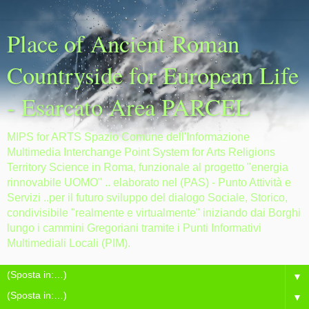
Place of Ancient Roman
Countryside for European Life
- Esarcato Area PARCEL
MIPS for ARTS Spazio Comune dell'Informazione
Multimedia Interchange Point System for Arts Religions
Territory Science in Roma, funzionale al progetto "energia
rinnovabile UOMO" .. elaborato nel (PAS) - Punto Attività e
Servizi ..per il futuro sviluppo del dialogo Sociale, Storico,
condivisibile "realmente e virtualmente" iniziando dai Borghi
lungo i cammini Gregoriani tramite i Punti Informativi
Multimediali Locali (PIM).
▼
▼