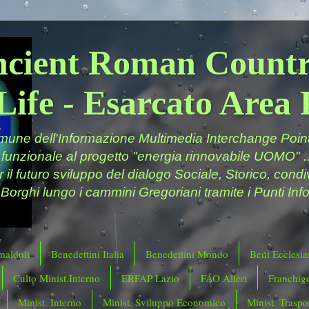
ncient Roman Countr
Life - Esarcato Are
ne dell'Informazione Multimedia Interchange Point 
 funzionale al progetto "energia rinnovabile UOMO" ..
er il futuro sviluppo del dialogo Sociale, Storico, cond
 Borghi lungo i cammini Gregoriani tramite i Punti Info
maldoli
Benedettini Italia
Benedettini Mondo
Beni Ecclesias
Culto Minist.Interno
ERFAP Lazio
FAO Allert
Franchig
Minist. Interno
Minist. Sviluppo Economico
Minist. Traspor