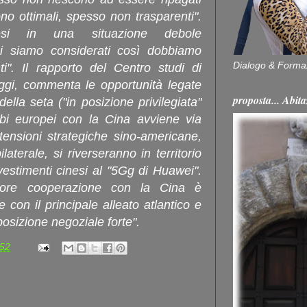
no ottimali, spesso non trasparenti".
esi in una situazione debole
 siamo considerati così dobbiamo
Dialogo & Forma
ti". Il rapporto del Centro studi di
oggi, commenta le opportunità legate
proposta... Ab
ella seta ("in posizione privilegiata"
bi europei con la Cina avviene via
ensioni strategiche sino-americane,
aterale, si riverseranno in territorio
vestimenti cinesi al "5Gg di Huawei".
iore cooperazione con la Cina è
con il principale alleato atlantico e
osizione negoziale forte".
:52