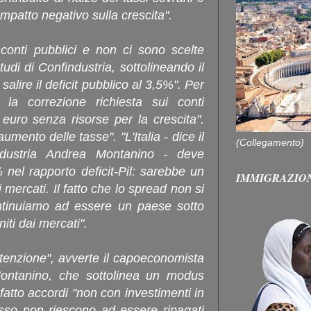
 impatto negativo sulla crescita".
 conti pubblici e non ci sono scelte
studi di Confindustria, sottolineando il
r salire il deficit pubblico al 3,5%". Per
 la correzione richiesta sui conti
 euro senza risorse per la crescita".
umento delle tasse". "L'Italia - dice il
(Collegamento)
ndustria Andrea Montanino - deve
% nel rapporto deficit-Pil: sarebbe un
IMMIGRAZIO
mercati. Il fatto che lo spread non si
ontinuiamo ad essere un paese sotto
ti dai mercati".
tenzione", avverte il capoeconomista
Montanino, che sottolinea un modus
atto accordi "non con investimenti in
esso non riescono ad essere ripagati