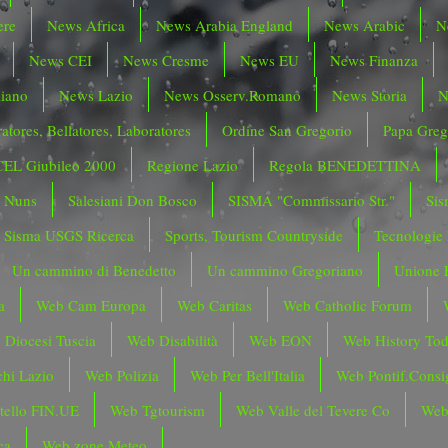
ere
News Africa
News Arabia England
News Arabic
N
News CEI
News Cresme
News EU
News Finanza
liano
News Lazio
News Osserv.Romano
News Storia
N
atores, Bellatores, Laboratores
Ordine San Gregorio
Papa Greg
CEL Giubileo 2000
Regione Lazio
Regola BENEDETTINA
o Nuns
Salesiani Don Bosco
SISMA "Commissario Str."
Sis
Sisma USGS Ricerca
Sports, Tourism Countryside
Tecnologie
Un cammino di Benedetto
Un cammino Gregoriano
Unione 
a
Web Cam Europa
Web Caritas
Web Catholic Forum
 Diocesi Tuscia
Web Disabilità
Web EON
Web History To
hi Lazio
Web Polizia
Web Per Bell'Italia
Web Pontif.Consig
tello FIN.UE
Web Tgtourism
Web Valle del Tevere Co
Web
ca
Web zone Meteo