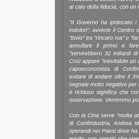
al calo della fiducia, con un
"Il Governo ha ipotecato i
indolori", avverte il Centro 
"bivio" tra "rincaro Iva" o "fa
annullare il primo e fare
"servirebbero 32 miliardi di
Così appare "inevitabile un a
capoeconomista di Confi
evitare di andare oltre il 3
segnale molto negativo per i 
è richiuso significa che c
osservazione. Verremmo puni
Con la Cina serve "molta at
di Confindustria, Andrea 
operandi nei Paesi dove ha f
equity, con prestiti che sp