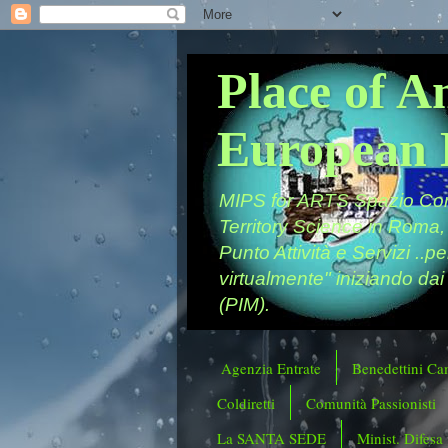
Place of A
European 
MIPS for ARTS Spazio Comu
Territory Science in Roma,
Punto Attività e Servizi ..p
virtualmente" iniziando dai
(PIM).
Agenzia Entrate
Benedettini Ca
Coldiretti
Comunità Passionisti
La SANTA SEDE
Minist. Difesa