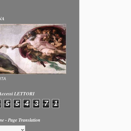
NA
ITA
e Accessi LETTORI
5
5
4
3
7
1
ne - Page Translation