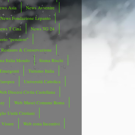
ews Asia
News Avvenire
News Fondazione Lepanto
ews T Cina
News TG 24
orio "pensiero"
Restauro & Conservazione
ma Italia Mondo
Sisma Rischi
 Emergenti
Turismo Italia
Europea
Università Cattolica
Web Diocesi Civita Castellana
day
Web Musei Comune Roma
lio Unità Cristiani
 Visure
Web zona Incentivi