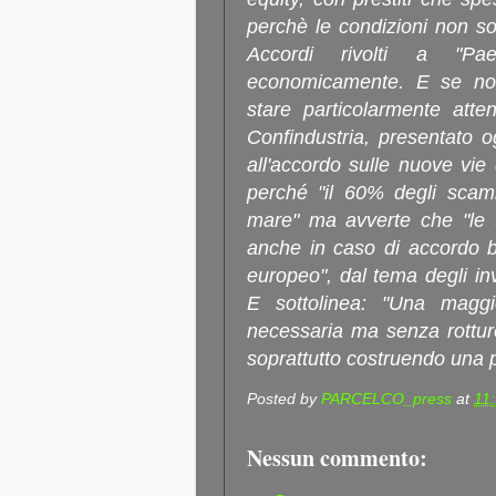
perchè le condizioni non so
Accordi rivolti a "Pa
economicamente. E se noi
stare particolarmente atten
Confindustria, presentato 
all'accordo sulle nuove vie d
perché "il 60% degli scam
mare" ma avverte che "le t
anche in caso di accordo bil
europeo", dal tema degli in
E sottolinea: "Una magg
necessaria ma senza rotture 
soprattutto costruendo una p
Posted by
PARCELCO_press
at
11
Nessun commento: