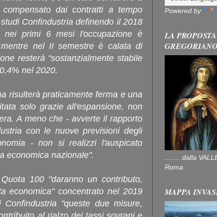
compensato dai contratti a tempo
Powered by
 studi Confindustria definendo il 2018
e nei primi 6 mesi l'occupazione è
LA PROPOSTA
GREGORIAN
 mentre nel II semestre è calata di
one resterà "sostanzialmente stabile
 0,4% nel 2020.
a risulterà praticamente ferma e una
tata solo grazie all'espansione, non
era. A meno che - avverte il rapporto
ustria con le nuove previsioni degli
onomia - non si realizzi l'auspicato
ica economica nazionale".
........ dalla V
Roma
 e Quota 100 "daranno un contributo,
MAPPA INVAS
ita economica" concentrato nel 2019
i Confindustria "queste due misure,
ontribuito al rialzo dei tassi sovrani e