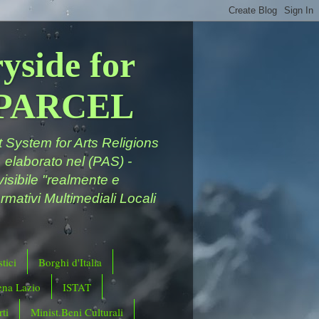
yside for
a PARCEL
System for Arts Religions
 elaborato nel (PAS) -
ivisibile "realmente e
rmativi Multimediali Locali
tici
Borghi d'Italia
ena Lazio
ISTAT
ti
Minist.Beni Culturali