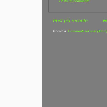
Posta un commento
Post più recente
H
Iscriviti a:
Commenti sul post (Atom