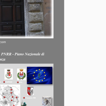
.com
PNRR - Piano Nazionale di
enza