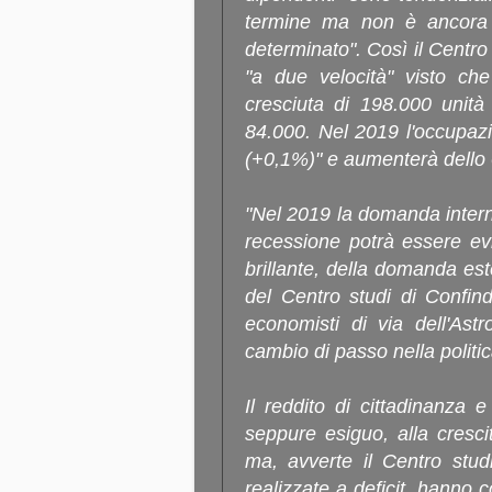
termine ma non è ancora 
determinato". Così il Centro
"a due velocità" visto ch
cresciuta di 198.000 unità
84.000. Nel 2019 l'occupazi
(+0,1%)" e aumenterà dello
"Nel 2019 la domanda intern
recessione potrà essere evi
brillante, della domanda est
del Centro studi di Confind
economisti di via dell'Astr
cambio di passo nella polit
Il reddito di cittadinanza
seppure esiguo, alla cresc
ma, avverte il Centro stud
realizzate a deficit, hanno c