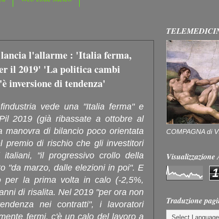
TELEMEDICI
lancia l'allarme : 'Italia ferma,
er il 2019' 'La politica cambi
'è inversione di tendenza'
findustria vede una "Italia ferma" e
 Pil 2019 (già ribassate a ottobre al
manovra di bilancio poco orientata
COMPAGNA di V
l premio di rischio che gli investitori
 italiani, "il progressivo crollo della
Visualizzazion
to "da marzo, dalle elezioni in poi". E
1
no per la prima volta in calo (-2,5%,
nni di risalita. Nel 2019 "per ora non
Traduzione pagi
endenza nei contratti", i lavoratori
mente fermi, c'è un calo del lavoro a