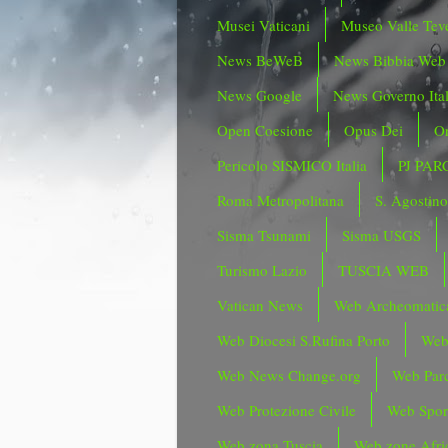
Musei Vaticani
Museo Valle Tev
News BeWeB
News Bibbia Web
News Google
News Governo Ita
Open Coesione
Opus Dei
Or
Pericolo SISMICO Italia
PJ PAR
Roma Metropolitana
S. Agostin
Sisma Tsunami
Sisma USGS
Turismo Lazio
TUSCIA WEB
Vatican News
Web Archeomatic
Web Diocesi S.Rufina Porto
Web
Web News Change.org
Web Parc
Web Protezione Civile
Web Spor
Web zona Tuscia
Web zone Afri