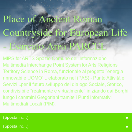
Place of Ancient Roman
Countryside for European Life
- Esarcato Area PARCEL
MIPS for ARTS Spazio Comune dell'Informazione
Multimedia Interchange Point System for Arts Religions
Territory Science in Roma, funzionale al progetto "energia
rinnovabile UOMO" .. elaborato nel (PAS) - Punto Attività e
Servizi ..per il futuro sviluppo del dialogo Sociale, Storico,
condivisibile "realmente e virtualmente" iniziando dai Borghi
lungo i cammini Gregoriani tramite i Punti Informativi
Multimediali Locali (PIM).
▼
▼