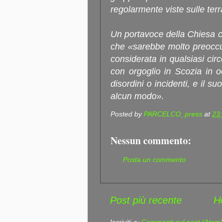
regolarmente viste sulle terr
Un portavoce della Chiesa c
che «sarebbe molto preoccu
considerata in qualsiasi cir
con orgoglio in Scozia in o
disordini o incidenti, e il s
alcun modo».
Posted by
PARCELCO_press
at
23
Nessun commento:
Posta un commento
Post più recente
H
Iscriviti a:
Commenti sul post (Atom