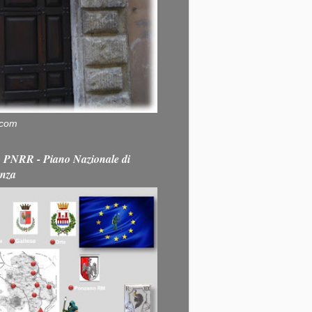
.com
PNRR - Piano Nazionale di
enza