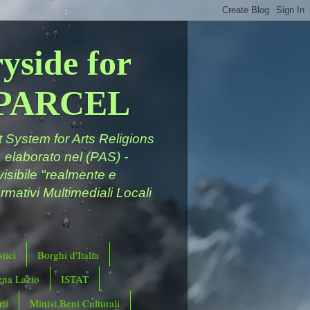
yside for
a PARCEL
System for Arts Religions
 elaborato nel (PAS) -
ivisibile "realmente e
rmativi Multimediali Locali
tici
Borghi d'Italia
ena Lazio
ISTAT
ti
Minist.Beni Culturali