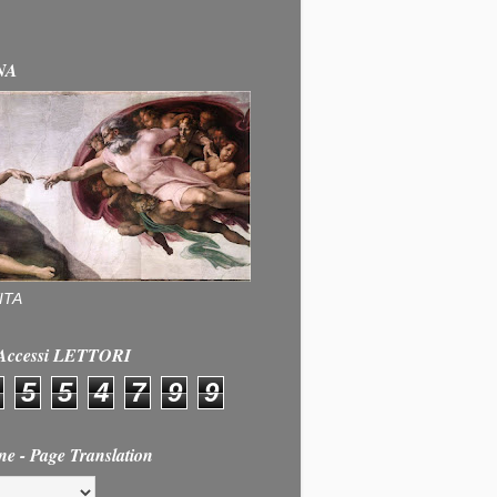
NA
ITA
e Accessi LETTORI
5
5
4
7
9
9
ne - Page Translation