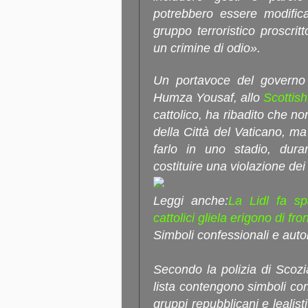
potrebbero essere modific
gruppo terroristico proscri
un crimine di odio».
Un portavoce del governo s
Humza Yousaf, allo
Scottis
cattolico, ha ribadito che no
della Città del Vaticano, ma
farlo in uno stadio, dur
costituire una violazione dei
Leggi anche:
La Lidl fa sp
cattolici gliela erigono di fro
Simboli confessionali e auto
Secondo la polizia di Scozi
lista contengono simboli co
gruppi repubblicani e lealist