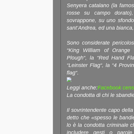
Senyera catalano (la famos
rosse su campo dorato), 
sovrappone, su uno sfondo 
sant’Andrea, ed una bianca, 
Sono considerate pericolos
“King William of Orange f
Plough“, la “Red Hand Flag
“Leinster Flag“, la “4 Provi
flag“.
Leggi anche:
Facebook censu
La condotta di chi le sbandi
Il sovrintendente capo del
detto che «spesso le bandi
lo è la condotta criminale
includere gesti o parol