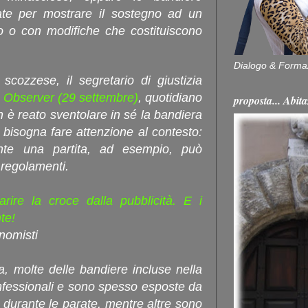
ate per mostrare il sostegno ad un
tto o con modifiche che costituiscono
Dialogo & Forma
cozzese, il segretario di giustizia
h Observer (29 settembre)
, quotidiano
proposta... Ab
n è reato sventolare in sé la bandiera
 bisogna fare attenzione al contesto:
ante una partita, ad esempio, può
 regolamenti.
arire la croce dalla pubblicità. E i
nte!
nomisti
a, molte delle bandiere incluse nella
nfessionali e sono spesso esposte da
i durante le parate, mentre altre sono