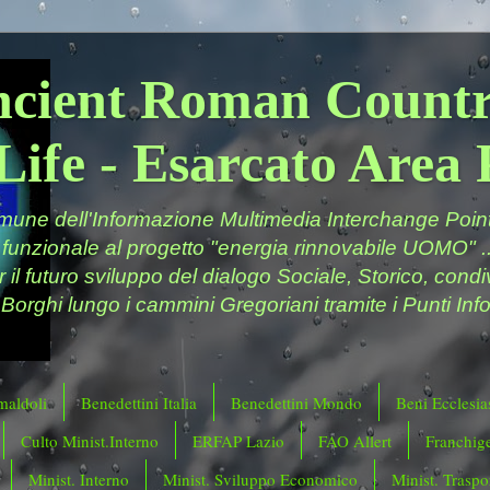
ncient Roman Countr
Life - Esarcato Are
ne dell'Informazione Multimedia Interchange Point 
 funzionale al progetto "energia rinnovabile UOMO" ..
er il futuro sviluppo del dialogo Sociale, Storico, cond
 Borghi lungo i cammini Gregoriani tramite i Punti Info
maldoli
Benedettini Italia
Benedettini Mondo
Beni Ecclesias
Culto Minist.Interno
ERFAP Lazio
FAO Allert
Franchig
Minist. Interno
Minist. Sviluppo Economico
Minist. Traspor