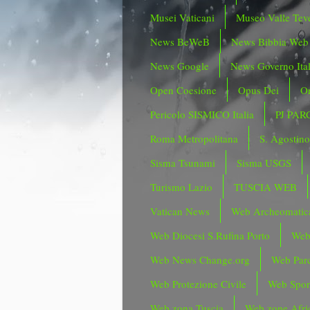
Musei Vaticani
Museo Valle Tev
News BeWeB
News Bibbia Web
News Google
News Governo Ita
Open Coesione
Opus Dei
Or
Pericolo SISMICO Italia
PJ PAR
Roma Metropolitana
S. Agostin
Sisma Tsunami
Sisma USGS
Turismo Lazio
TUSCIA WEB
Vatican News
Web Archeomatic
Web Diocesi S.Rufina Porto
Web
Web News Change.org
Web Parc
Web Protezione Civile
Web Spor
Web zona Tuscia
Web zone Afri