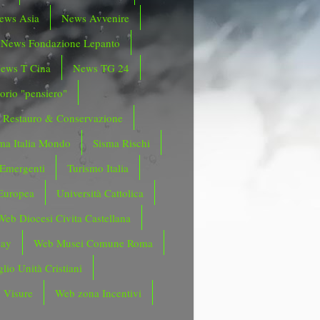
ews Asia
News Avvenire
News Fondazione Lepanto
ews T Cina
News TG 24
orio "pensiero"
Restauro & Conservazione
ma Italia Mondo
Sisma Rischi
 Emergenti
Turismo Italia
Europea
Università Cattolica
Web Diocesi Civita Castellana
day
Web Musei Comune Roma
lio Unità Cristiani
 Visure
Web zona Incentivi