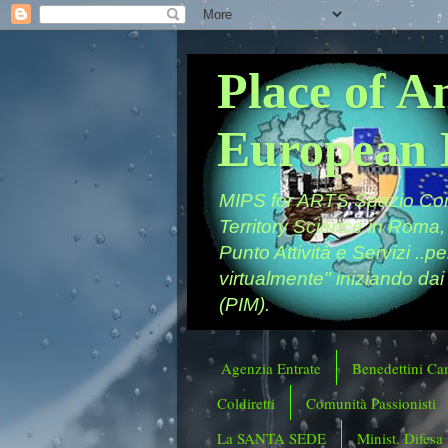
Place of A
European 
MIPS for ARTS Spazio Comu
Territory Science in Roma,
Punto Attività e Servizi ..p
virtualmente" iniziando dai
(PIM).
Agenzia Entrate
Benedettini Ca
Coldiretti
Comunità Passionisti
La SANTA SEDE
Minist. Difesa