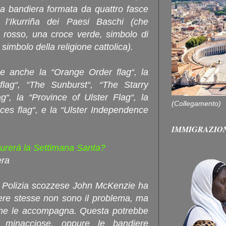
a bandiera formata da quattro fasce
l’Ikurriña dei Paesi Baschi (che
rosso, una croce verde, simbolo di
simbolo della religione cattolica).
e anche la “Orange Order flag“, la
lag“, “The Sunburst“, “The Starry
“, la “Province of Ulster Flag“, la
(Collegamento)
nces flag“, e la “Ulster Independence
IMMIGRAZIO
rerà la Settimana Santa?
era
la Polizia scozzese John McKenzie ha
ere stesse non sono il problema, ma
 che le accompagna. Questa potrebbe
e minacciose, oppure le bandiere