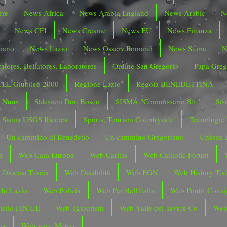
ere
News Africa
News Arabia England
News Arabic
N
News CEI
News Cresme
News EU
News Finanza
liano
News Lazio
News Osserv.Romano
News Storia
N
atores, Bellatores, Laboratores
Ordine San Gregorio
Papa Greg
CEL Giubileo 2000
Regione Lazio
Regola BENEDETTINA
o Nuns
Salesiani Don Bosco
SISMA "Commissario Str."
Sis
Sisma USGS Ricerca
Sports, Tourism Countryside
Tecnologie
Un cammino di Benedetto
Un cammino Gregoriano
Unione 
a
Web Cam Europa
Web Caritas
Web Catholic Forum
 Diocesi Tuscia
Web Disabilità
Web EON
Web History To
hi Lazio
Web Polizia
Web Per Bell'Italia
Web Pontif.Consig
tello FIN.UE
Web Tgtourism
Web Valle del Tevere Co
Web
ca
Web zone Meteo