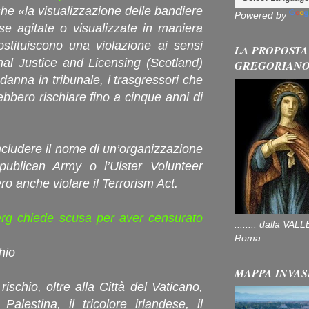
che «la visualizzazione delle bandiere
Powered by
se agitate o visualizzate in maniera
ostituiscono una violazione ai sensi
LA PROPOSTA
nal Justice and Licensing (Scotland)
GREGORIAN
danna in tribunale, i trasgressori che
bbero rischiare fino a cinque anni di
includere il nome di un’organizzazione
epublican Army o l’Ulster Volunteer
ro anche violare il Terrorism Act.
rg chiede scusa per aver censurato
........ dalla V
Roma
hio
MAPPA INVAS
rischio, oltre alla Città del Vaticano,
alestina, il tricolore irlandese, il