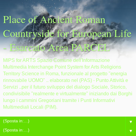
Place of Ancient Roman
Countryside for European Life
- Esarcato Area PARCEL
MIPS for ARTS Spazio Comune dell'Informazione
Multimedia Interchange Point System for Arts Religions
Territory Science in Roma, funzionale al progetto "energia
rinnovabile UOMO" .. elaborato nel (PAS) - Punto Attività e
Servizi ..per il futuro sviluppo del dialogo Sociale, Storico,
condivisibile "realmente e virtualmente" iniziando dai Borghi
lungo i cammini Gregoriani tramite i Punti Informativi
Multimediali Locali (PIM).
▼
▼