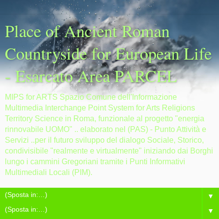
Place of Ancient Roman
Countryside for European Life
- Esarcato Area PARCEL
MIPS for ARTS Spazio Comune dell'Informazione
Multimedia Interchange Point System for Arts Religions
Territory Science in Roma, funzionale al progetto "energia
rinnovabile UOMO" .. elaborato nel (PAS) - Punto Attività e
Servizi ..per il futuro sviluppo del dialogo Sociale, Storico,
condivisibile "realmente e virtualmente" iniziando dai Borghi
lungo i cammini Gregoriani tramite i Punti Informativi
Multimediali Locali (PIM).
▼
▼