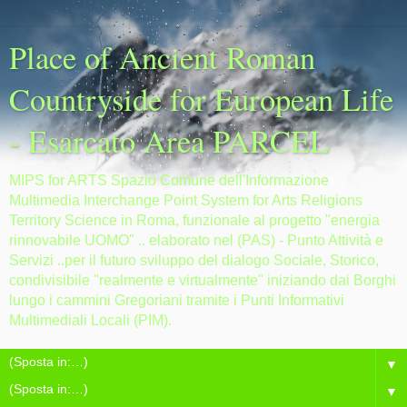
Place of Ancient Roman
Countryside for European Life
- Esarcato Area PARCEL
MIPS for ARTS Spazio Comune dell'Informazione
Multimedia Interchange Point System for Arts Religions
Territory Science in Roma, funzionale al progetto "energia
rinnovabile UOMO" .. elaborato nel (PAS) - Punto Attività e
Servizi ..per il futuro sviluppo del dialogo Sociale, Storico,
condivisibile "realmente e virtualmente" iniziando dai Borghi
lungo i cammini Gregoriani tramite i Punti Informativi
Multimediali Locali (PIM).
▼
▼