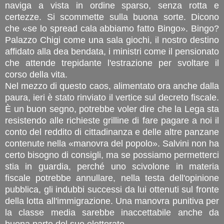
naviga a vista in ordine sparso, senza rotta e
certezze. Si scommette sulla buona sorte. Dicono
che «se lo spread cala abbiamo fatto Bingo». Bingo?
Palazzo Chigi come una sala giochi, il nostro destino
affidato alla dea bendata, i ministri come il pensionato
che attende trepidante l'estrazione per svoltare il
corso della vita.
Nel mezzo di questo caos, alimentato ora anche dalla
paura, ieri è stato rinviato il vertice sul decreto fiscale.
È un buon segno, potrebbe voler dire che la Lega sta
resistendo alle richieste grilline di fare pagare a noi il
conto del reddito di cittadinanza e delle altre panzane
contenute nella «manovra del popolo». Salvini non ha
certo bisogno di consigli, ma se possiamo permetterci
stia in guardia, perché uno scivolone in materia
fiscale potrebbe annullare, nella testa dell'opinione
pubblica, gli indubbi successi da lui ottenuti sul fronte
della lotta all'immigrazione. Una manovra punitiva per
la classe media sarebbe inaccettabile anche da
buona parte del suo elettorato.