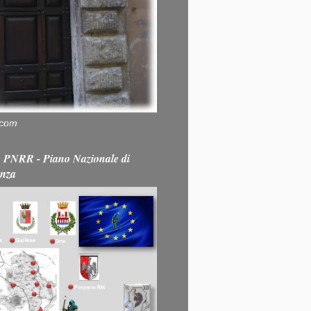
.com
PNRR - Piano Nazionale di
enza