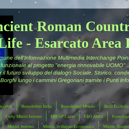
ncient Roman Countr
Life - Esarcato Are
ne dell'Informazione Multimedia Interchange Point 
 funzionale al progetto "energia rinnovabile UOMO" ..
er il futuro sviluppo del dialogo Sociale, Storico, cond
 Borghi lungo i cammini Gregoriani tramite i Punti Info
maldoli
Benedettini Italia
Benedettini Mondo
Beni Ecclesias
Culto Minist.Interno
ERFAP Lazio
FAO Allert
Franchig
Minist. Interno
Minist. Sviluppo Economico
Minist. Traspor