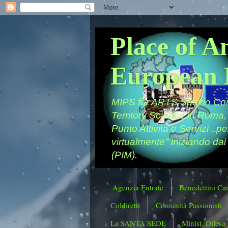
Place of A
European 
MIPS for ARTS Spazio Comu
Territory Science in Roma,
Punto Attività e Servizi ..p
virtualmente" iniziando dai
(PIM).
Agenzia Entrate
Benedettini Ca
Coldiretti
Comunità Passionisti
La SANTA SEDE
Minist. Difesa