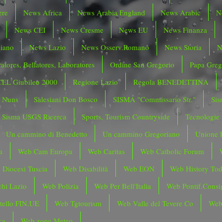
ere
News Africa
News Arabia England
News Arabic
N
News CEI
News Cresme
News EU
News Finanza
liano
News Lazio
News Osserv.Romano
News Storia
N
atores, Bellatores, Laboratores
Ordine San Gregorio
Papa Greg
CEL Giubileo 2000
Regione Lazio
Regola BENEDETTINA
o Nuns
Salesiani Don Bosco
SISMA "Commissario Str."
Sis
Sisma USGS Ricerca
Sports, Tourism Countryside
Tecnologie
Un cammino di Benedetto
Un cammino Gregoriano
Unione 
a
Web Cam Europa
Web Caritas
Web Catholic Forum
 Diocesi Tuscia
Web Disabilità
Web EON
Web History To
hi Lazio
Web Polizia
Web Per Bell'Italia
Web Pontif.Consig
tello FIN.UE
Web Tgtourism
Web Valle del Tevere Co
Web
ca
Web zone Meteo