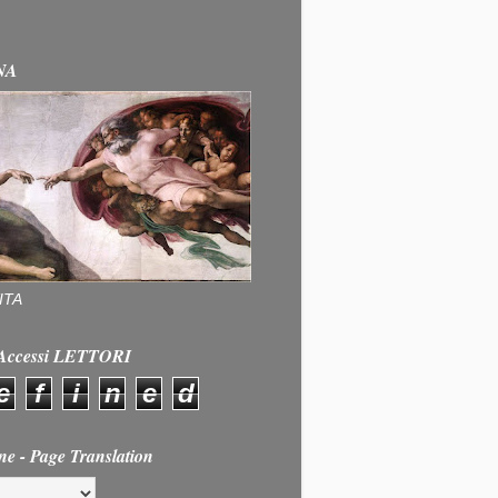
NA
ITA
e Accessi LETTORI
e
f
i
n
e
d
ne - Page Translation