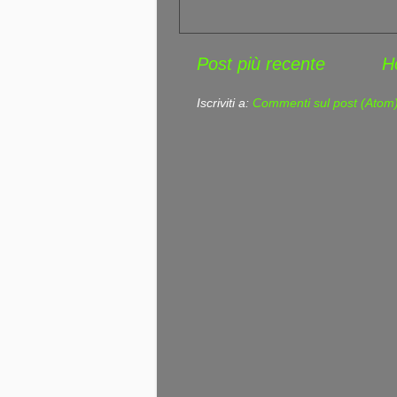
Post più recente
H
Iscriviti a:
Commenti sul post (Atom