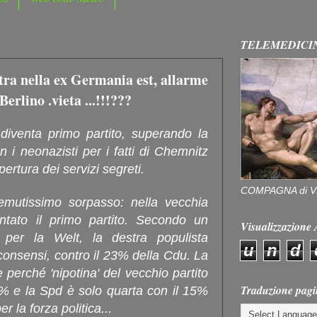
TELEMEDICI
tra nella ex Germania est, allarme
Berlino .vieta ...!!!???
diventa primo partito, superando la
 i neonazisti per i fatti di Chemnitz
pertura dei servizi segreti.
COMPAGNA di V
emutissimo sorpasso: nella vecchia
ntato il primo partito. Secondo un
Visualizzazion
 per la Welt, la destra populista
u
n
d
consensi, contro il 23% della Cdu. La
 perché 'nipotina' del vecchio partito
Traduzione pagi
18% e la Spd è solo quarta con il 15%
r la forza politica...