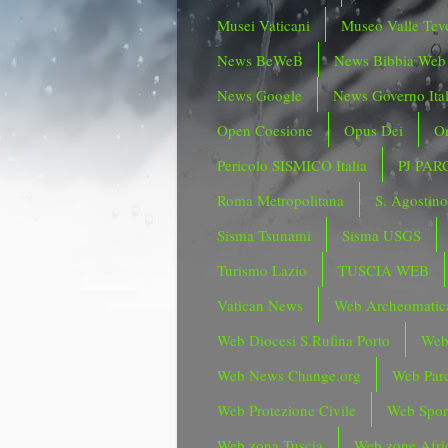
Musei Vaticani
Museo Valle Tev
News BeWeB
News Bibbia Web
News Google
News Governo Ita
Open Coesione
Opus Dei
Or
Pericolo SISMICO Italia
PJ PAR
Roma Metropolitana
S. Agostin
Sisma Tsunami
Sisma USGS
Turismo Lazio
TUSCIA WEB
Vatican News
Web Archeomatic
Web Diocesi S.Rufina Porto
Web
Web News Change.org
Web Parc
Web Protezione Civile
Web Spor
Web zona Tuscia
Web zone Afri