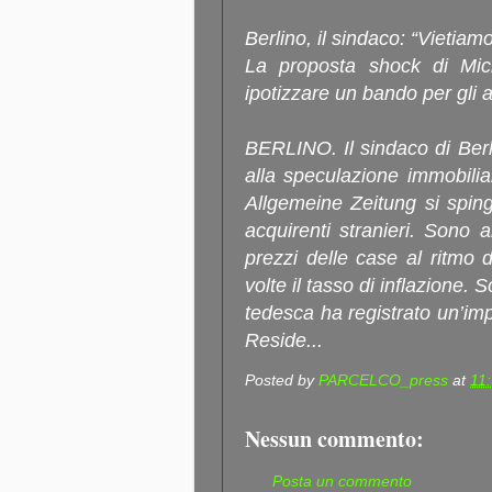
Berlino, il sindaco: “Vietiamo
La proposta shock di Mic
ipotizzare un bando per gli 
BERLINO. Il sindaco di Berl
alla speculazione immobiliar
Allgemeine Zeitung si sping
acquirenti stranieri. Sono 
prezzi delle case al ritmo d
volte il tasso di inflazione. S
tedesca ha registrato un’im
Reside...
Posted by
PARCELCO_press
at
11
Nessun commento:
Posta un commento