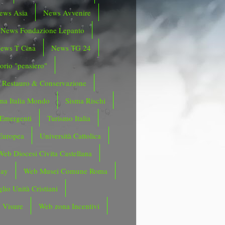
ews Asia
News Avvenire
News Fondazione Lepanto
ews T Cina
News TG 24
orio "pensiero"
Restauro & Conservazione
ma Italia Mondo
Sisma Rischi
 Emergenti
Turismo Italia
Europea
Università Cattolica
Web Diocesi Civita Castellana
day
Web Musei Comune Roma
lio Unità Cristiani
 Visure
Web zona Incentivi