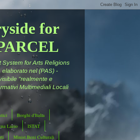
yside for
a PARCEL
System for Arts Religions
 elaborato nel (PAS) -
ivisibile "realmente e
rmativi Multimediali Locali
tici
Borghi d'Italia
ena Lazio
ISTAT
ti
Minist.Beni Culturali