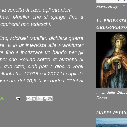
Powered by
 la vendita di case agli stranieri”
hael Mueller che si spinge fino a
LA PROPOSTA
acquirenti non tedeschi.
GREGORIAN
ino, Michael Mueller, dichiara guerra
e. E in un’intervista alla Frankfurter
e fino a ipotizzare un bando per gli
anni che Berlino soffre di aumenti di
i due cifre, cioè pari a dieci o venti
oltanto tra il 2016 e il 2017 la capitale
pennata del 20,5% secondo il “Global
........ dalla V
Roma
:38
MAPPA INVAS