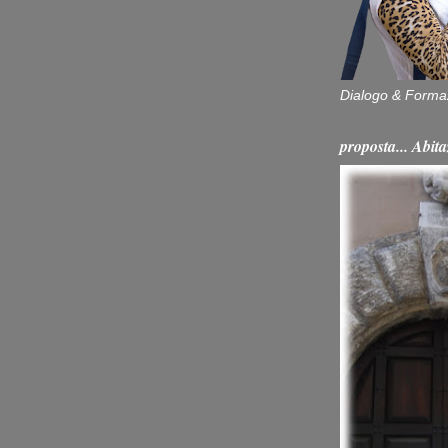
Dialogo & Forma
proposta... Ab