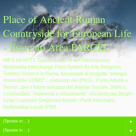
Place of Ancient Roman
Countryside for European Life
- Esarcato Area PARCEL
MIPS for ARTS Spazio Comune dell'Informazione
Multimedia Interchange Point System for Arts Religions
Territory Science in Roma, funzionale al progetto "energia
rinnovabile UOMO" .. elaborato nel (PAS) - Punto Attività e
Servizi ..per il futuro sviluppo del dialogo Sociale, Storico,
condivisibile "realmente e virtualmente" iniziando dai Borghi
lungo i cammini Gregoriani tramite i Punti Informativi
Multimediali Locali (PIM).
▼
▼