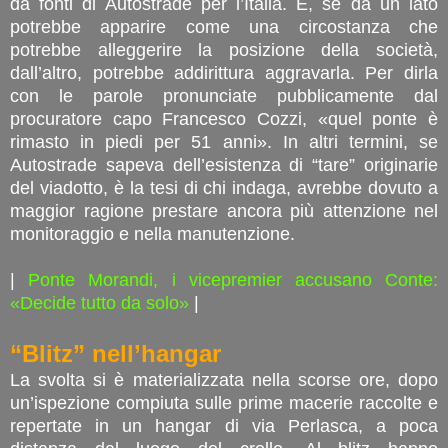
da fonti di Autostrade per l’Italia. E, se da un lato
potrebbe apparire come una circostanza che
potrebbe alleggerire la posizione della società,
dall’altro, potrebbe addirittura aggravarla. Per dirla
con le parole pronunciate pubblicamente dal
procuratore capo Francesco Cozzi, «quel ponte è
rimasto in piedi per 51 anni». In altri termini, se
Autostrade sapeva dell’esistenza di “tare” originarie
del viadotto, è la tesi di chi indaga, avrebbe dovuto a
maggior ragione prestare ancora più attenzione nel
monitoraggio e nella manutenzione.
|
Ponte Morandi, i vicepremier accusano Conte:
«Decide tutto da solo»
|
“Blitz” nell’hangar
La svolta si è materializzata nella scorse ore, dopo
un’ispezione compiuta sulle prime macerie raccolte e
repertate in un hangar di via Perlasca, a poca