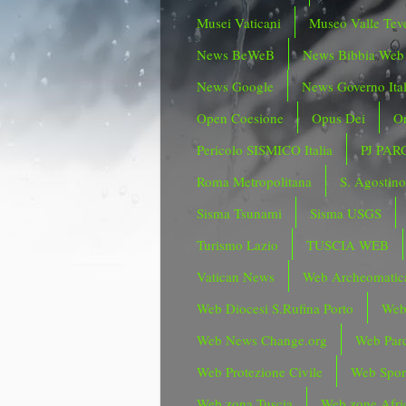
Musei Vaticani
Museo Valle Tev
News BeWeB
News Bibbia Web
News Google
News Governo Ita
Open Coesione
Opus Dei
Or
Pericolo SISMICO Italia
PJ PAR
Roma Metropolitana
S. Agostin
Sisma Tsunami
Sisma USGS
Turismo Lazio
TUSCIA WEB
Vatican News
Web Archeomatic
Web Diocesi S.Rufina Porto
Web
Web News Change.org
Web Parc
Web Protezione Civile
Web Spor
Web zona Tuscia
Web zone Afri