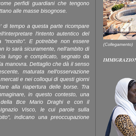
i come perfidi guardiani che tengono
ettano alle masse bisognose.
o' di tempo a questa parte ricompare
l'interpretare l'intento autentico del
la "monito". E potrebbe non essere
(Collegamento)
on lo sarà sicuramente, nell'ambito di
ia lungo e complicato, segnato da
IMMIGRAZIO
 della manovra. Dettaglio che dà il senso
scente, maturata nell'osservazione
 mercati e nei colloqui di questi giorni
are alla riapertura delle borse. Tra
mmaginare, in questo contesto, una
e della Bce Mario Draghi e con il
Ignazio Visco, le cui parole sulla
ebito", indicano una preoccupazione