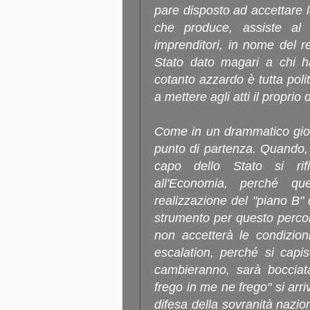
pare disposto ad accettare l
che produce, assiste al
imprenditori, in nome del re
Stato dato magari a chi h
cotanto azzardo è tutta polit
a mettere agli atti il proprio
Come in un drammatico gioc
punto di partenza. Quando, 
capo dello Stato si ri
all'Economia, perché qu
realizzazione del "piano B" d
strumento per questo percor
non accetterà le condizion
escalation, perché si capi
cambieranno, sarà boccia
frego in me ne frego" si arri
difesa della sovranità nazion