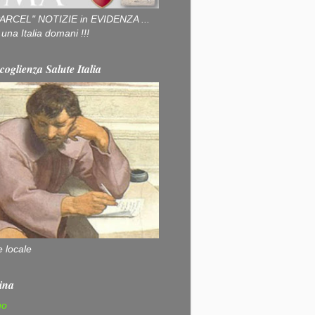
ARCEL" NOTIZIE in EVIDENZA ...
na Italia domani !!!
coglienza Salute Italia
e locale
ina
no