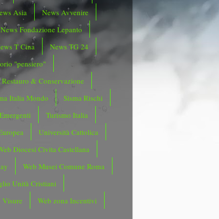
ews Asia
News Avvenire
News Fondazione Lepanto
ews T Cina
News TG 24
orio "pensiero"
Restauro & Conservazione
ma Italia Mondo
Sisma Rischi
 Emergenti
Turismo Italia
Europea
Università Cattolica
Web Diocesi Civita Castellana
day
Web Musei Comune Roma
lio Unità Cristiani
 Visure
Web zona Incentivi