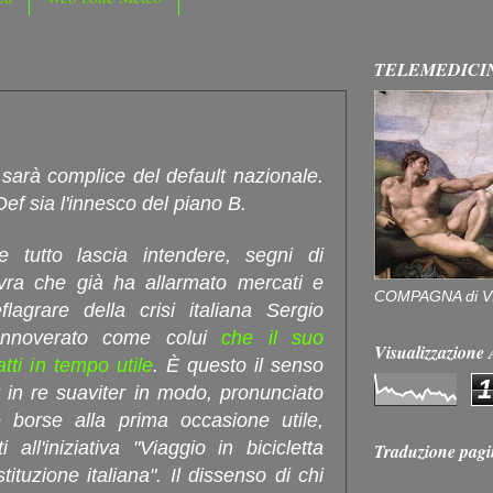
TELEMEDICI
 sarà complice del default nazionale.
Def sia l'innesco del piano B.
tutto lascia intendere, segni di
ra che già ha allarmato mercati e
COMPAGNA di V
eflagrare della crisi italiana Sergio
 annoverato come colui
che il suo
Visualizzazion
tti in tempo utile
. È questo il senso
1
er in re suaviter in modo, pronunciato
 borse alla prima occasione utile,
 all'iniziativa "Viaggio in bicicletta
Traduzione pagi
ituzione italiana". Il dissenso di chi