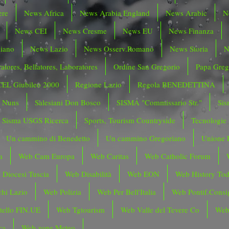
ere
News Africa
News Arabia England
News Arabic
N
News CEI
News Cresme
News EU
News Finanza
liano
News Lazio
News Osserv.Romano
News Storia
N
atores, Bellatores, Laboratores
Ordine San Gregorio
Papa Greg
CEL Giubileo 2000
Regione Lazio
Regola BENEDETTINA
o Nuns
Salesiani Don Bosco
SISMA "Commissario Str."
Sis
Sisma USGS Ricerca
Sports, Tourism Countryside
Tecnologie
Un cammino di Benedetto
Un cammino Gregoriano
Unione 
a
Web Cam Europa
Web Caritas
Web Catholic Forum
 Diocesi Tuscia
Web Disabilità
Web EON
Web History To
hi Lazio
Web Polizia
Web Per Bell'Italia
Web Pontif.Consig
tello FIN.UE
Web Tgtourism
Web Valle del Tevere Co
Web
ca
Web zone Meteo