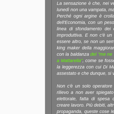
La sensazione è che, nei vert
lunedì non una vampata, ma 
Perché ogni argine è crolla
dell'Economia, con un peso 
linea di sfondamento dei 
improduttiva. E non c'è un 
essere altro, se non un semp
king maker della maggioranz
con la baldanza
del "me ne f
a Mattarella"
, come se foss
la leggerezza con cui Di Ma
assestato e che dunque, si v
Non c'è un solo operatore 
rilievo a non aver spiegat
elettorale, fatta di spesa
creare lavoro. Più debiti, alt
propaganda, queste cose le 