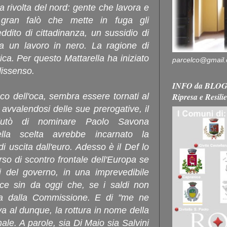
a rivolta del nord: gente che lavora e
 gran falò che mette in fuga gli
ddito di cittadinanza, un sussidio di
a un lavoro in nero. La ragione di
ica. Per questo Mattarella ha iniziato
parcelco@gmail
 dissenso.
INFO da BLOG 
Ripresa e Resili
o dell'oca, sembra essere tornati al
avvalendosi delle sue prerogative, il
fiutò di nominare Paolo Savona
ella scelta avrebbe incarnato la
i uscita dall'euro. Adesso è il Def lo
so di scontro frontale dell'Europa se
i del governo, in una imprevedibile
sce sin da oggi che, se i saldi non
ta dalla Commissione. E di "me ne
va al dunque, la rottura in nome della
ale. A parole, sia Di Maio sia Salvini