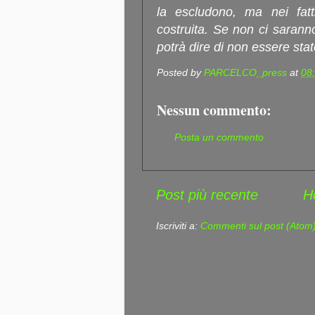
la escludono, ma nei fatt
costruita. Se non ci sarann
potrà dire di non essere sta
Posted by
PARCELCO_press
at
08
Nessun commento:
Posta un commento
Post più recente
H
Iscriviti a:
Commenti sul post (Atom