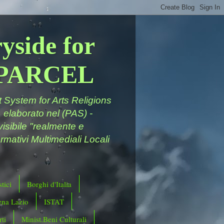
yside for
a PARCEL
System for Arts Religions
 elaborato nel (PAS) -
ivisibile "realmente e
rmativi Multimediali Locali
tici
Borghi d'Italia
ena Lazio
ISTAT
ti
Minist.Beni Culturali