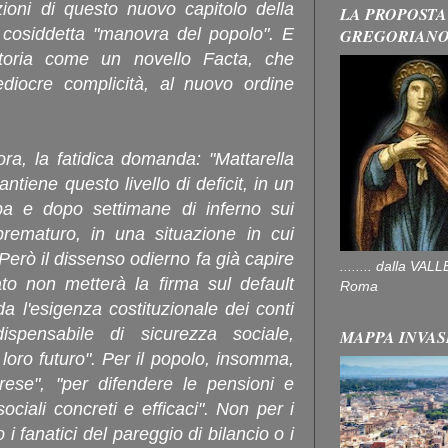
zioni di questo nuovo capitolo della
LA PROPOSTA
la cosiddetta "manovra del popolo". E
GREGORIAN
toria come un novello Facta, che
diocre complicità, al nuovo ordine
ora, la fatidica domanda: "Mattarella
iene questo livello di deficit, in un
opa e dopo settimane di inferno sui
rematuro, in una situazione in cui
Però il dissenso odierno fa già capire
........ dalla V
ato non metterà la firma sul default
Roma
a l'esigenza costituzionale dei conti
ispensabile di sicurezza sociale,
MAPPA INVAS
l loro futuro". Per il popolo, insomma,
rese", "per difendere le pensioni e
sociali concreti e efficaci". Non per i
o i fanatici del pareggio di bilancio o i