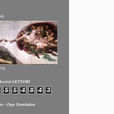
NA
ITA
e Accessi LETTORI
5
5
4
8
4
3
ne - Page Translation