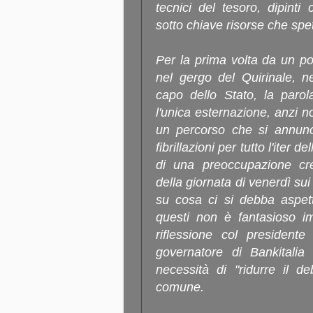
tecnici del tesoro, dipint
sotto chiave risorse che sp
Per la prima volta da un p
nel gergo del Quirinale, nel
capo dello Stato, la paro
l'unica esternazione, anzi n
un percorso che si annunc
fibrillazioni per tutto l'iter
di una preoccupazione cre
della giornata di venerdì sui
su cosa ci si debba aspett
questi non è fantasioso i
riflessione col president
governatore di Bankitalia 
necessità di "ridurre il d
comune.