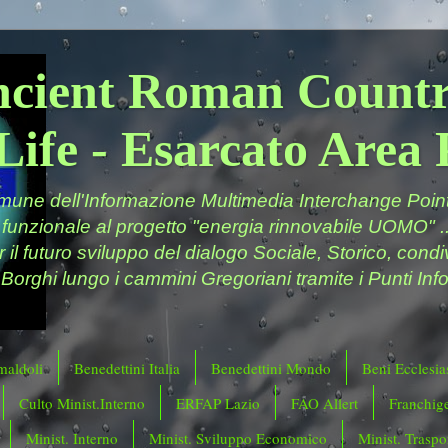
ncient Roman Countr
Life - Esarcato Are
ne dell'Informazione Multimedia Interchange Point 
 funzionale al progetto "energia rinnovabile UOMO" ..
er il futuro sviluppo del dialogo Sociale, Storico, cond
 Borghi lungo i cammini Gregoriani tramite i Punti Info
maldoli
Benedettini Italia
Benedettini Mondo
Beni Ecclesias
Culto Minist.Interno
ERFAP Lazio
FAO Allert
Franchig
Minist. Interno
Minist. Sviluppo Economico
Minist. Traspor