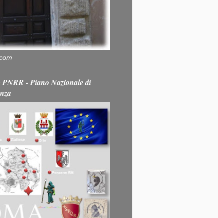
.com
PNRR - Piano Nazionale di
enza