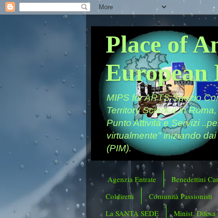
Place of A
European 
MIPS for ARTS Spazio Comu
Territory Science in Roma,
Punto Attività e Servizi ..p
virtualmente" iniziando dai
(PIM).
Agenzia Entrate
Benedettini Ca
Coldiretti
Comunità Passionisti
La SANTA SEDE
Minist. Difesa