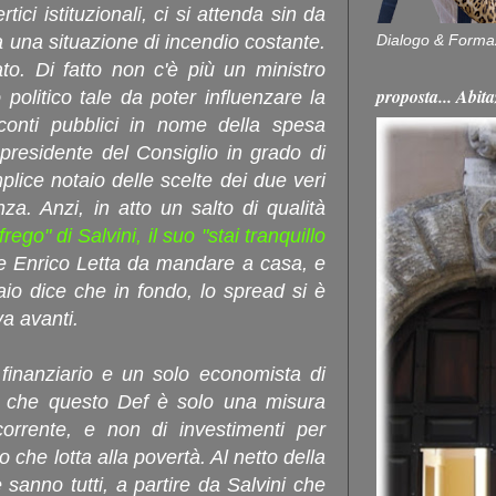
ici istituzionali, ci si attenda sin da
Dialogo & Forma
una situazione di incendio costante.
to. Di fatto non c'è più un ministro
proposta... Ab
politico tale da poter influenzare la
conti pubblici in nome della spesa
presidente del Consiglio in grado di
lice notaio delle scelte dei due veri
a. Anzi, in atto un salto di qualità
rego" di Salvini, il suo "stai tranquillo
e Enrico Letta da mandare a casa, e
io dice che in fondo, lo spread si è
a avanti.
finanziario e un solo economista di
o che questo Def è solo una misura
 corrente, e non di investimenti per
ro che lotta alla povertà. Al netto della
sanno tutti, a partire da Salvini che