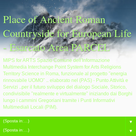
Place of Ancient Roman
Countryside for European Life
- Esarcato Area PARCEL
MIPS for ARTS Spazio Comune dell'Informazione
Multimedia Interchange Point System for Arts Religions
Territory Science in Roma, funzionale al progetto "energia
rinnovabile UOMO" .. elaborato nel (PAS) - Punto Attività e
Servizi ..per il futuro sviluppo del dialogo Sociale, Storico,
condivisibile "realmente e virtualmente" iniziando dai Borghi
lungo i cammini Gregoriani tramite i Punti Informativi
Multimediali Locali (PIM).
▼
▼