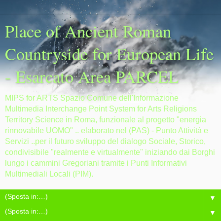
Place of Ancient Roman
Countryside for European Life
- Esarcato Area PARCEL
MIPS for ARTS Spazio Comune dell'Informazione
Multimedia Interchange Point System for Arts Religions
Territory Science in Roma, funzionale al progetto "energia
rinnovabile UOMO" .. elaborato nel (PAS) - Punto Attività e
Servizi ..per il futuro sviluppo del dialogo Sociale, Storico,
condivisibile "realmente e virtualmente" iniziando dai Borghi
lungo i cammini Gregoriani tramite i Punti Informativi
Multimediali Locali (PIM).
▼
▼