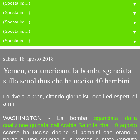
▼
▼
▼
▼
▼
sabato 18 agosto 2018
Yemen, era americana la bomba sganciata
sullo scuolabus che ha ucciso 40 bambini
Lo rivela la Cnn, citando giornalisti locali ed esperti di
armi
WASHINGTON - La bomba
sganciata dalla
coalizione guidata dall'Arabia Saudita che il 9 agosto
scorso ha ucciso decine di bambini che erano a
bordo di uno scuolabus in Yemen è stata venduta