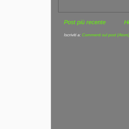
Post più recente
H
Iscriviti a:
Commenti sul post (Atom