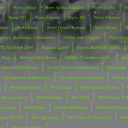
ere
News Africa
News Arabia England
News Arabic
N
News CEI
News Cresme
News EU
News Finanza
liano
News Lazio
News Osserv.Romano
News Storia
N
atores, Bellatores, Laboratores
Ordine San Gregorio
Papa Greg
CEL Giubileo 2000
Regione Lazio
Regola BENEDETTINA
o Nuns
Salesiani Don Bosco
SISMA "Commissario Str."
Sis
Sisma USGS Ricerca
Sports, Tourism Countryside
Tecnologie
Un cammino di Benedetto
Un cammino Gregoriano
Unione 
a
Web Cam Europa
Web Caritas
Web Catholic Forum
 Diocesi Tuscia
Web Disabilità
Web EON
Web History To
hi Lazio
Web Polizia
Web Per Bell'Italia
Web Pontif.Consig
tello FIN.UE
Web Tgtourism
Web Valle del Tevere Co
Web
ca
Web zone Meteo