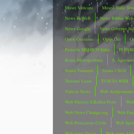
Musei Vaticani
Museo Valle Tev
News BeWeB
News Bibbia Web
News Google
News Governo Ita
Open Coesione
Opus Dei
Or
Pericolo SISMICO Italia
PJ PAR
Roma Metropolitana
S. Agostin
Sisma Tsunami
Sisma USGS
Turismo Lazio
TUSCIA WEB
Vatican News
Web Archeomatic
Web Diocesi S.Rufina Porto
Web
Web News Change.org
Web Parc
Web Protezione Civile
Web Spor
Web zona Tuscia
Web zone Afri