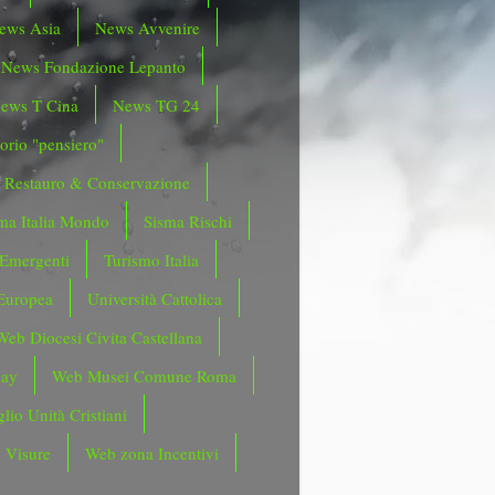
ews Asia
News Avvenire
News Fondazione Lepanto
ews T Cina
News TG 24
orio "pensiero"
Restauro & Conservazione
ma Italia Mondo
Sisma Rischi
 Emergenti
Turismo Italia
Europea
Università Cattolica
Web Diocesi Civita Castellana
day
Web Musei Comune Roma
lio Unità Cristiani
 Visure
Web zona Incentivi