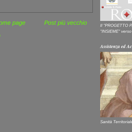
ome page
Post più vecchio
Il "PROGETTO P
"INSIEME" verso u
)
Assistenza ed Ac
Sanità Territorial