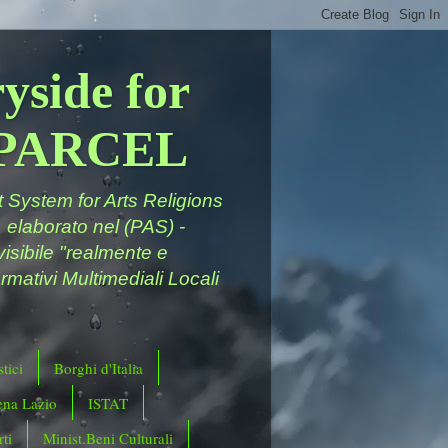
yside for
a PARCEL
System for Arts Religions
 elaborato nel (PAS) -
ivisibile "realmente e
rmativi Multimediali Locali
tici
Borghi d'Italia
ena Lazio
ISTAT
ti
Minist.Beni Culturali