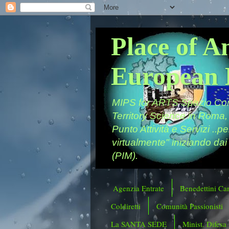
Place of A
European 
MIPS for ARTS Spazio Comu
Territory Science in Roma,
Punto Attività e Servizi ..p
virtualmente" iniziando dai
(PIM).
Agenzia Entrate
Benedettini Ca
Coldiretti
Comunità Passionisti
La SANTA SEDE
Minist. Difesa