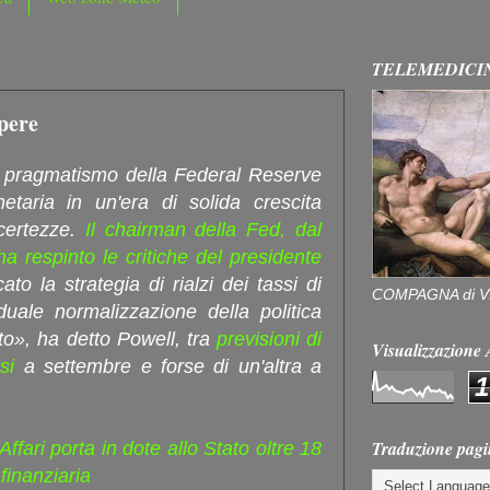
TELEMEDICI
pere
l pragmatismo della Federal Reserve
netaria in un'era di solida crescita
certezze.
Il chairman della Fed, dal
a respinto le critiche del presidente
to la strategia di rialzi dei tassi di
COMPAGNA di V
duale normalizzazione della politica
o», ha detto Powell, tra
previsioni di
Visualizzazion
ssi
a settembre e forse di un'altra a
1
Traduzione pagi
Affari porta in dote allo Stato oltre 18
finanziaria