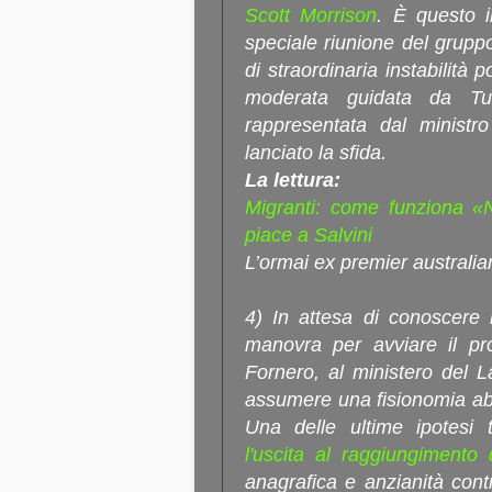
Scott Morrison
. È questo i
speciale riunione del grupp
di straordinaria instabilità p
moderata guidata da Turn
rappresentata dal ministro
lanciato la sfida.
La lettura:
Migranti: come funziona «N
piace a Salvini
L’ormai ex premier australi
4) In attesa di conoscere 
manovra per avviare il pr
Fornero, al ministero del 
assumere una fisionomia abb
Una delle ultime ipotesi 
l'uscita al raggiungimento
anagrafica e anzianità contr