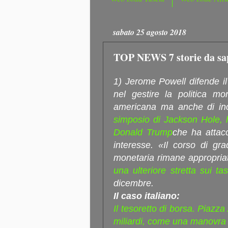
sabato 25 agosto 2018
TOP NEWS 7 storie da sa
1) Jerome Powell difende i
nel gestire la politica mo
americana ma anche di in
simposio di Jackson Hole, h
Donald Trump
che ha attacca
interesse. «Il corso di gra
monetaria rimane appropriat
una ulteriore stretta sui ta
dicembre.
Il caso italiano:
Il tesoretto di borsa. Piazza 
miliardi, come una manovra 