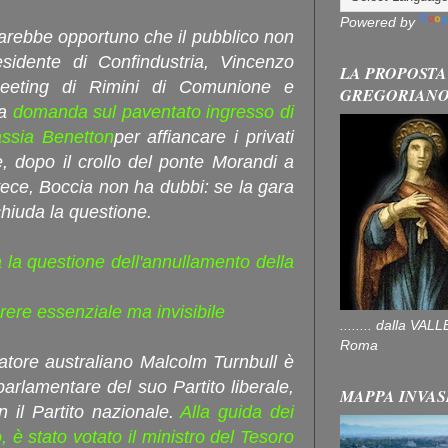
Powered by
arebbe opportuno che il pubblico non
esidente di Confindustria, Vincenzo
LA PROPOSTA
eeting di Rimini di Comunione e
GREGORIAN
na
domanda sul paventato ingresso di
assia Benetton
per affiancare i privati
e, dopo il crollo del ponte Morandi a
ece, Boccia non ha dubbi: se la gara
 chiuda la questione.
a la questione dell'annullamento della
arere essenziale ma invisibile
........ dalla V
Roma
vatore australiano Malcolm Turnbull è
parlamentare del suo Partito liberale,
MAPPA INVAS
n il Partito nazionale.
Alla guida dei
o, è stato votato il ministro del Tesoro