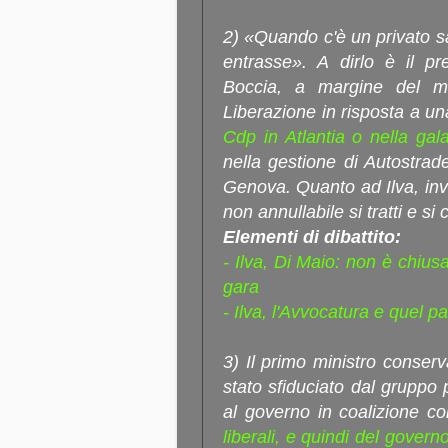
2) «Quando c'è un privato s
entrasse». A dirlo è il pr
Boccia, a margine del m
Liberazione in risposta a u
Cdp in Atlantia o nella gal
nella gestione di Autostrad
Genova. Quanto ad Ilva, inv
non annullabile si tratti e si
Elementi di dibattito:
- Ilva, Di Maio: non è chius
gara
- Ilva, l'Avvocatura e quel p
3) Il primo ministro conser
stato sfiduciato dal gruppo 
al governo in coalizione co
liberali, e quindi del govern