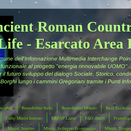
ncient Roman Countr
Life - Esarcato Are
ne dell'Informazione Multimedia Interchange Point 
 funzionale al progetto "energia rinnovabile UOMO" ..
er il futuro sviluppo del dialogo Sociale, Storico, cond
 Borghi lungo i cammini Gregoriani tramite i Punti Info
maldoli
Benedettini Italia
Benedettini Mondo
Beni Ecclesias
Culto Minist.Interno
ERFAP Lazio
FAO Allert
Franchig
Minist. Interno
Minist. Sviluppo Economico
Minist. Traspor