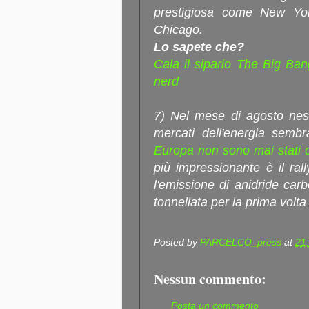
prestigiosa come New Yo
Chicago.
Lo sapete che?
Cala il sipario The Big Ban
nerd
7) Nel mese di agosto nes
mercati dell'energia semb
Europa non sono mai stati c
più impressionante è il rall
l'emissione di anidride carb
tonnellata per la prima volta
Posted by
PARCELCO_press
at
21
Nessun commento:
Posta un commento