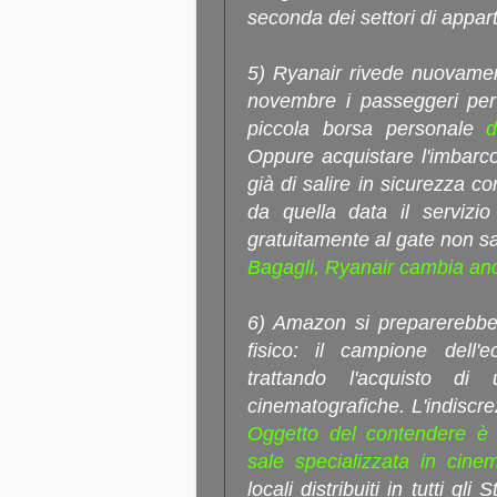
seconda dei settori di appar
5) Ryanair rivede nuovamen
novembre i passeggeri per 
piccola borsa personale
d
Oppure acquistare l'imbarco
già di salire in sicurezza c
da quella data il servizio
gratuitamente al gate non sa
Bagagli, Ryanair cambia an
6) Amazon si preparerebb
fisico: il campione dell'
trattando l'acquisto d
cinematografiche. L'indiscr
Oggetto del contendere è
sale specializzata in cin
locali distribuiti in tutti gli