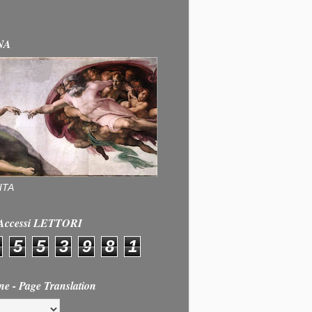
NA
ITA
e Accessi LETTORI
5
5
3
9
8
1
ne - Page Translation