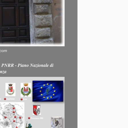
.com
PNRR - Piano Nazionale di
enza