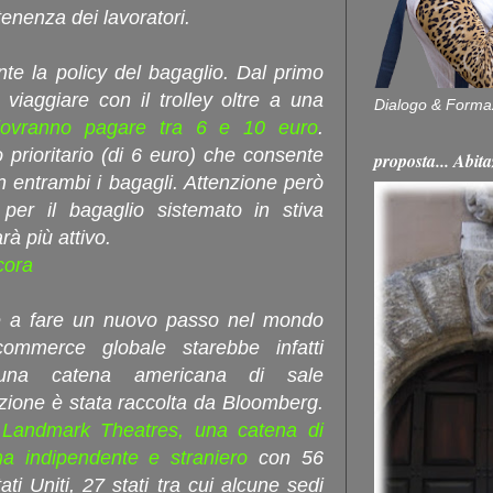
tenenza dei lavoratori.
te la policy del bagaglio. Dal primo
viaggiare con il trolley oltre a una
Dialogo & Forma
ovranno pagare tra 6 e 10 euro
.
 prioritario (di 6 euro) che consente
proposta... Ab
on entrambi i bagagli. Attenzione però
 per il bagaglio sistemato in stiva
rà più attivo.
cora
e a fare un nuovo passo nel mondo
ecommerce globale starebbe infatti
i una catena americana di sale
ezione è stata raccolta da Bloomberg.
 Landmark Theatres, una catena di
ema indipendente e straniero
con 56
 Stati Uniti, 27 stati tra cui alcune sedi