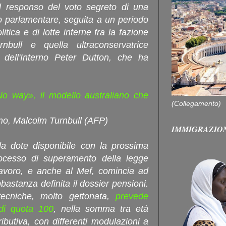
l responso del voto segreto di una
o parlamentare, seguita a un periodo
olitica e di lotte interne fra la fazione
bull e quella ultraconservatrice
 dell'Interno Peter Dutton, che ha
o way», il modello australiano che
(Collegamento)
ano, Malcolm Turnbull (AFP)
IMMIGRAZIO
la dote disponibile con la prossima
ocesso di superamento della legge
Lavoro, e anche al Mef, comincia ad
astanza definita il dossier pensioni.
tecniche, molto gettonata,
prevede
 di quota 100
, nella somma tra età
ibutiva, con differenti modulazioni a