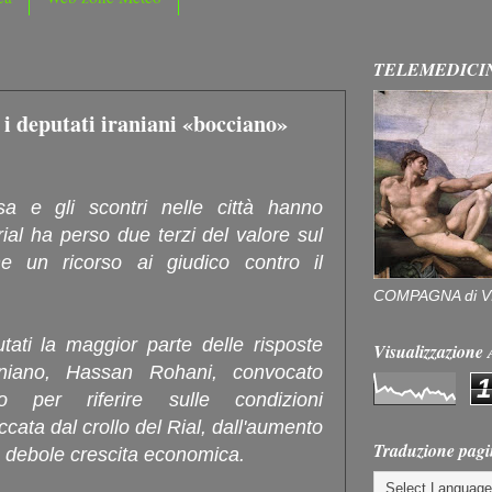
TELEMEDICI
 i deputati iraniani «bocciano»
a e gli scontri nelle città hanno
rial ha perso due terzi del valore sul
he un ricorso ai giudico contro il
COMPAGNA di V
ati la maggior parte delle risposte
Visualizzazion
raniano, Hassan
Rohani, convocato
1
 per riferire sulle condizioni
cata dal crollo del Rial, dall'aumento
Traduzione pagi
a debole crescita economica.