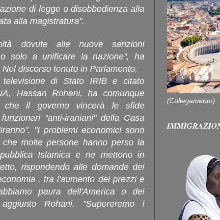
lazione di legge o disobbedienza alla
ata alla magistratura".
coltà dovute alle nuove sanzioni
nno solo a
unificare la nazione", ha
la. Nel discorso tenuto in Parlamento,
 televisione di Stato IRIB e citato
ISNA, Hassan Rohani, ha comunque
(Collegamento)
a che il governo vincerà le sfide
unzionari "anti-iraniani" della Casa
IMMIGRAZIO
liranno". "I problemi economici sono
 è che molte persone hanno perso la
epubblica Islamica e ne mettono in
detto, rispondendo alle domande dei
'economia , tra l'aumento dei prezzi e
abbiamo paura dell'America o dei
 aggiunto Rohani. "Supereremo i