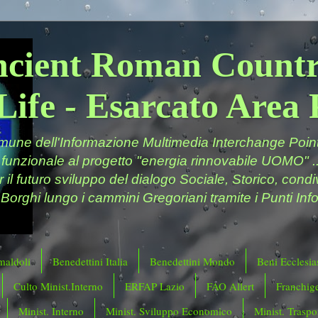
ncient Roman Countr
Life - Esarcato Are
ne dell'Informazione Multimedia Interchange Point 
 funzionale al progetto "energia rinnovabile UOMO" ..
er il futuro sviluppo del dialogo Sociale, Storico, cond
 Borghi lungo i cammini Gregoriani tramite i Punti Info
maldoli
Benedettini Italia
Benedettini Mondo
Beni Ecclesias
Culto Minist.Interno
ERFAP Lazio
FAO Allert
Franchig
Minist. Interno
Minist. Sviluppo Economico
Minist. Traspor