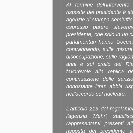
Al termine dell'intervent
risposte del presidente è s
agenzie di stampa semiufficia
espresso parere sfavore
presidente, che solo in un ca
parlamentari hanno 'boccia
contrabbando, sulle misure
disoccupazione, sulle ragioni
anni e sul crollo del Ri
favorevole alla replica d
continuazione delle sanzi
nonostante l'Iran abbia risp
nell'accordo sul nucleare.
L'articolo 213 del regolam
l'agenzia 'Mehr', stabi
rappresentanti presenti a
risposta del presidente