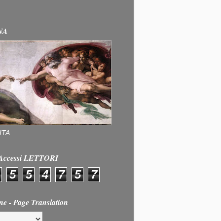
NA
ITA
e Accessi LETTORI
5
5
4
7
5
7
ne - Page Translation