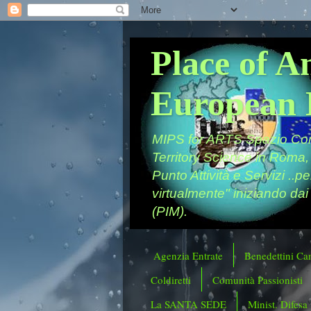
Place of A
European 
MIPS for ARTS Spazio Comu
Territory Science in Roma,
Punto Attività e Servizi ..p
virtualmente" iniziando dai
(PIM).
Agenzia Entrate
Benedettini Ca
Coldiretti
Comunità Passionisti
La SANTA SEDE
Minist. Difesa