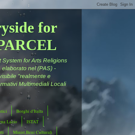
yside for
a PARCEL
System for Arts Religions
 elaborato nel (PAS) -
ivisibile "realmente e
rmativi Multimediali Locali
tici
Borghi d'Italia
ena Lazio
ISTAT
ti
Minist.Beni Culturali