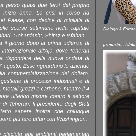
 ha perso quasi due terzi del proprio
a inizio anno. La crisi in corso ha
el Paese, con decine di migliaia di
lle scorse settimane nella capitale
Dialogo & Forma
shhad, Gohardasht, Shiraz e Isfahan.
va il giorno dopo la prima udienza di
proposta... Ab
ia internazionale
all'Aja, dove Teheran
 rispondere della nuova ondata di
 7 agosto. Esse riguardano le aziende
lla commercializzazione del dollaro,
 gestione di processi industriali e di
, metalli grezzi e carbone, mentre il 4
re ulteriori misure contro il settore
 di Teheran. Il presidente degli Stati
fatto sapere inoltre che chiunque
trà più fare affari con Washington.
 piaciuto agli ambienti parlamentari