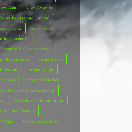
ews Asia
News Avvenire
News Fondazione Lepanto
ews T Cina
News TG 24
orio "pensiero"
Restauro & Conservazione
ma Italia Mondo
Sisma Rischi
 Emergenti
Turismo Italia
Europea
Università Cattolica
Web Diocesi Civita Castellana
day
Web Musei Comune Roma
lio Unità Cristiani
 Visure
Web zona Incentivi