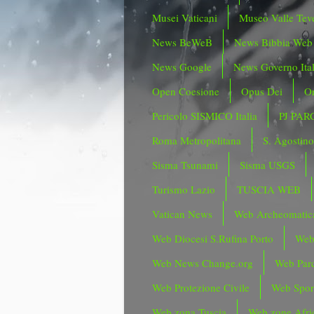
Musei Vaticani
Museo Valle Tev
News BeWeB
News Bibbia Web
News Google
News Governo Ita
Open Coesione
Opus Dei
Or
Pericolo SISMICO Italia
PJ PAR
Roma Metropolitana
S. Agostin
Sisma Tsunami
Sisma USGS
Turismo Lazio
TUSCIA WEB
Vatican News
Web Archeomatic
Web Diocesi S.Rufina Porto
Web
Web News Change.org
Web Parc
Web Protezione Civile
Web Spor
Web zona Tuscia
Web zone Afri