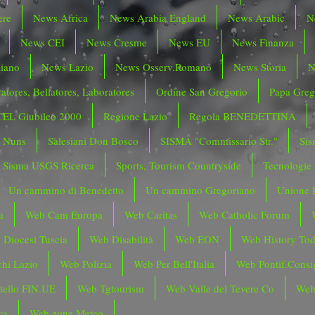
ere
News Africa
News Arabia England
News Arabic
N
News CEI
News Cresme
News EU
News Finanza
liano
News Lazio
News Osserv.Romano
News Storia
N
atores, Bellatores, Laboratores
Ordine San Gregorio
Papa Greg
CEL Giubileo 2000
Regione Lazio
Regola BENEDETTINA
o Nuns
Salesiani Don Bosco
SISMA "Commissario Str."
Sis
Sisma USGS Ricerca
Sports, Tourism Countryside
Tecnologie
Un cammino di Benedetto
Un cammino Gregoriano
Unione 
a
Web Cam Europa
Web Caritas
Web Catholic Forum
 Diocesi Tuscia
Web Disabilità
Web EON
Web History To
hi Lazio
Web Polizia
Web Per Bell'Italia
Web Pontif.Consig
tello FIN.UE
Web Tgtourism
Web Valle del Tevere Co
Web
ca
Web zone Meteo