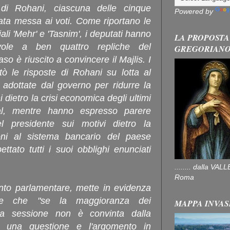
o di Rohani, ciascuna delle cinque
Powered by
tata messa ai voti. Come riportano le
li 'Mehr' e 'Tasnim', i deputati hanno
LA PROPOSTA
vole a ben quattro repliche del
GREGORIAN
so è riuscito a convincere il Majlis. I
tò le risposte di Rohani su lotta al
 adottate dal governo per ridurre la
 dietro la crisi economica degli ultimi
al, mentre hanno espresso parere
el presidente sui motivi dietro la
oni al sistema bancario del paese
ettato tutti i suoi obblighi enunciati
........ dalla V
Roma
ento parlamentare, mette in evidenza
lisce che "se la maggioranza dei
MAPPA INVAS
lla sessione non è convinta dalla
 a
una questione e l'argomento in