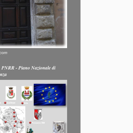
.com
PNRR - Piano Nazionale di
enza