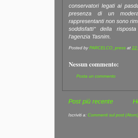
conservatori legati ai pas
presenza di un modera
rappresentanti non sono rim
soddisfatti" della rispos
l'agenzia Tasnim.
Posted by
PARCELCO_press
at
22
Nessun commento:
Posta un commento
Post più recente
H
Iscriviti a:
Commenti sul post (Atom