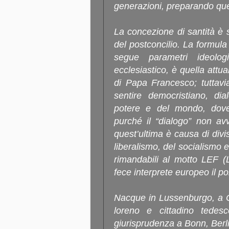
generazioni, preparando que
La concezione di santità è s
del postconcilio. La formula 
segue parametri ideolog
ecclesiastico, è quella attua
di Papa Francesco; tuttav
sentire democristiano, dia
potere e del mondo, dov
purché il “dialogo” non av
quest’ultima è causa di divis
liberalismo, del socialismo e
rimandabili al motto LEF (Li
fece interprete europeo il p
Nacque in Lussenburgo, a C
loreno e cittadino tedesc
giurisprudenza a Bonn, Berl