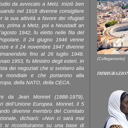
tudio da avvocato a Metz. Iniziò ben
, quando nel 1918 divenne consigliere
 la sua attività a favore dei rifugiati
apo, prima a Metz, poi a Neustadt an
agosto 1942, fu eletto nelle fila del
opolare. Il 24 giugno 1946 venne
nanze e il 24 novembre 1947 divenne
rimanendolo fino al 26 luglio 1948.
(Collegamento)
naio 1953, fu Ministro degli esteri. In
sta dei negoziati che si svolsero alla
IMMIGRAZIO
ra mondiale e che portarono alla
uropa, della NATO, della CECA.
are da Jean Monnet (1888-1979),
ori dell’Unione Europea. Monnet, il 5
uando divenne membro del Comitato
zionale, dichiarò: «Non ci sarà mai
i si ricostituiranno su una base di