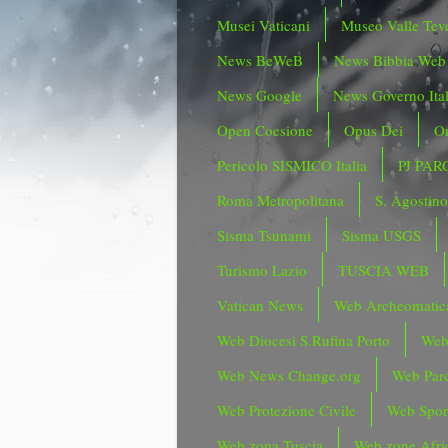
Musei Vaticani
Museo Valle Tev
News BeWeB
News Bibbia Web
News Google
News Governo Ita
Open Coesione
Opus Dei
Or
Pericolo SISMICO Italia
PJ PAR
Roma Metropolitana
S. Agostin
Sisma Tsunami
Sisma USGS
Turismo Lazio
TUSCIA WEB
Vatican News
Web Archeomatic
Web Diocesi S.Rufina Porto
Web
Web News Change.org
Web Parc
Web Protezione Civile
Web Spor
Web zona Tuscia
Web zone Afri