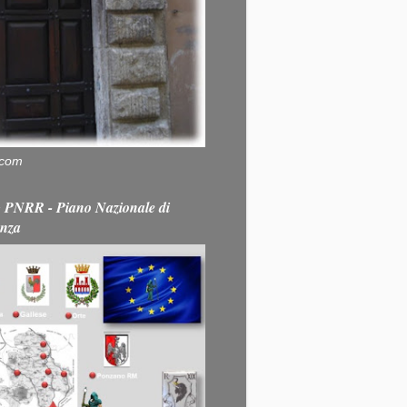
.com
PNRR - Piano Nazionale di
enza