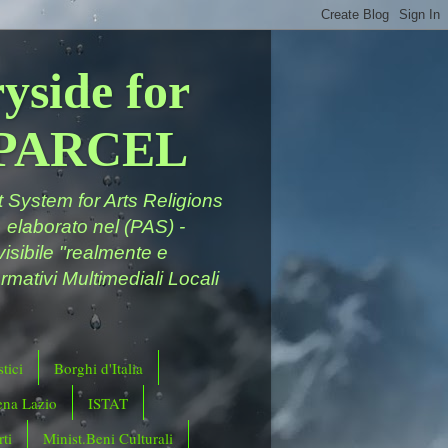
yside for
a PARCEL
System for Arts Religions
 elaborato nel (PAS) -
ivisibile "realmente e
rmativi Multimediali Locali
tici
Borghi d'Italia
ena Lazio
ISTAT
ti
Minist.Beni Culturali