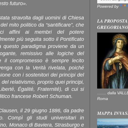
sto futuro».
Powered by
tata stravolta dagli uomini di Chiesa
LA PROPOSTA
del mito politico da “santificare”, che
GREGORIAN
ici affini ai membri del potere
lmente più seguita sotto il Pontificato
ia questo paradigma proviene da un
logante, remissivo alle logiche del
e il compromesso è sempre lecito
venga con la Verità rivelata, poiché
ione con i sostenitori dei principi del
 del relativismo, proprio quei principi,
berté, Égalité, Fraternité), di cui si
........ dalla V
olitico francese Robert Schuman.
Roma
lausen, il 29 giugno 1886, da padre
MAPPA INVAS
o. Compì gli studi universitari in
ino, Monaco di Baviera, Strasburgo e