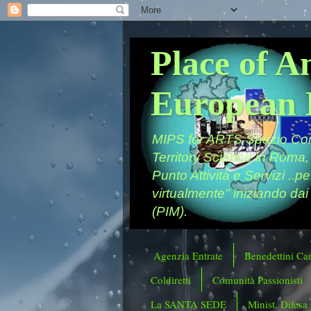
Place of A
European 
MIPS for ARTS Spazio Comu
Territory Science in Roma,
Punto Attività e Servizi ..p
virtualmente" iniziando dai
(PIM).
Agenzia Entrate
Benedettini Ca
Coldiretti
Comunità Passionisti
La SANTA SEDE
Minist. Difesa