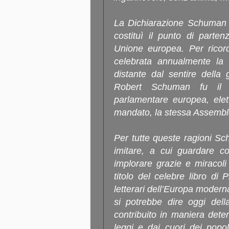
La Dichiarazione Schuman 
costituì il punto di partenz
Unione europea. Per ricord
celebrata annualmente la 
distante dal sentire dell
Robert Schuman fu il p
parlamentare europea, elett
mandato, la stessa Assembl
Per tutte queste ragioni S
imitare, a cui guardare co
implorare grazie e miracol
titolo del celebre libro di
letterari dell’Europa moderna
si potrebbe dire oggi dell
contribuito in maniera deter
leggi e dai cuori dei popol