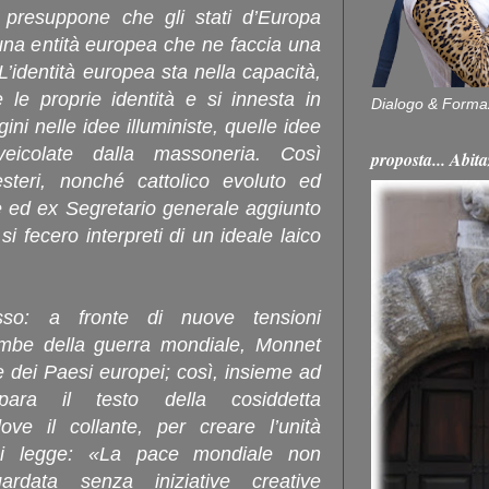
 presuppone che gli stati d’Europa
una entità europea che ne faccia una
identità europea sta nella capacità,
 le proprie identità e si innesta in
Dialogo & Forma
gini nelle idee illuministe, quelle idee
eicolate dalla massoneria. Così
proposta... Ab
steri, nonché cattolico evoluto ed
e ed ex Segretario generale aggiunto
si fecero interpreti di un ideale laico
so: a fronte di nuove tensioni
tombe della guerra mondiale, Monnet
ne dei Paesi europei; così, insieme ad
repara il testo della cosiddetta
ve il collante, per creare l’unità
Si legge: «La pace mondiale non
ardata senza iniziative creative