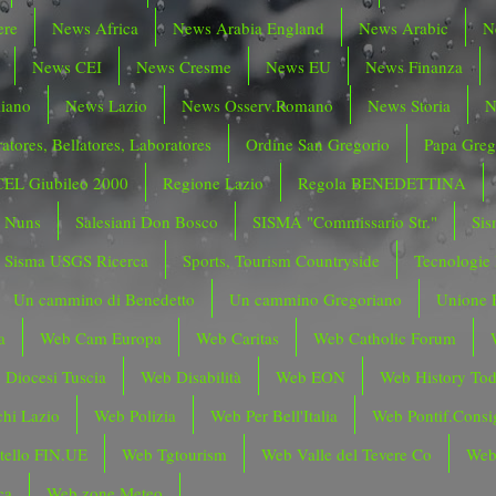
ere
News Africa
News Arabia England
News Arabic
N
News CEI
News Cresme
News EU
News Finanza
liano
News Lazio
News Osserv.Romano
News Storia
N
atores, Bellatores, Laboratores
Ordine San Gregorio
Papa Greg
CEL Giubileo 2000
Regione Lazio
Regola BENEDETTINA
o Nuns
Salesiani Don Bosco
SISMA "Commissario Str."
Sis
Sisma USGS Ricerca
Sports, Tourism Countryside
Tecnologie
Un cammino di Benedetto
Un cammino Gregoriano
Unione 
a
Web Cam Europa
Web Caritas
Web Catholic Forum
 Diocesi Tuscia
Web Disabilità
Web EON
Web History To
hi Lazio
Web Polizia
Web Per Bell'Italia
Web Pontif.Consig
tello FIN.UE
Web Tgtourism
Web Valle del Tevere Co
Web
ca
Web zone Meteo