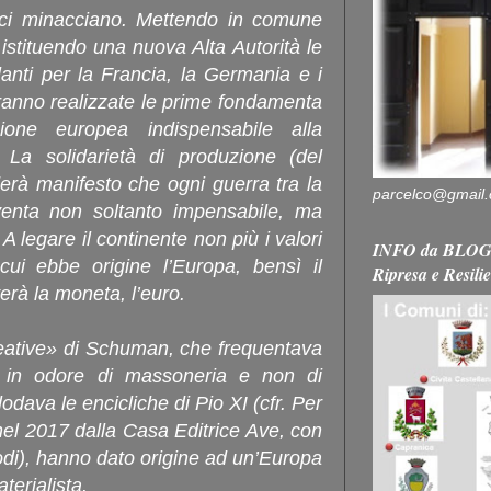
he ci minacciano. Mettendo in comune
istituendo una nuova Alta Autorità le
lanti per la Francia, la Germania e i
ranno realizzate le prime fondamenta
ione europea indispensabile alla
La solidarietà di produzione (del
derà manifesto che ogni guerra tra la
parcelco@gmail
enta non soltanto impensabile, ma
 legare il continente non più i valori
INFO da BLOG 
cui ebbe origine l’Europa, bensì il
Ripresa e Resili
verà la moneta, l’euro.
reative» di Schuman, che frequentava
 in odore di massoneria e non di
lodava le encicliche di Pio XI (cfr. Per
 nel 2017 dalla Casa Editrice Ave, con
di), hanno dato origine ad un’Europa
erialista.