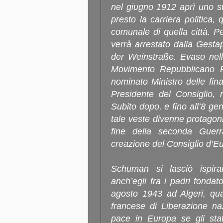
nel giugno 1912 aprì uno s
presto la carriera politica
comunale di quella città. Per
verrà arrestato dalla Gest
der Weinstraße. Evaso nell’
Movimento Repubblicano P
nominato Ministro delle fi
Presidente del Consiglio, 
Subito dopo, e fino all’8 gen
tale veste divenne protagoni
fine della seconda Guer
creazione del Consiglio d’E
Schuman si lasciò ispir
anch’egli fra i padri fondat
agosto 1943 ad Algeri, q
francese di Liberazione na
pace in Europa se gli stat