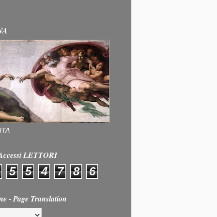
NA
ITA
e Accessi LETTORI
5
5
4
7
8
6
ne - Page Translation