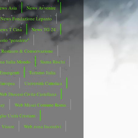
ews Asia
News Avvenire
News Fondazione Lepanto
ews T Cina
News TG 24
orio "pensiero"
Restauro & Conservazione
ma Italia Mondo
Sisma Rischi
 Emergenti
Turismo Italia
Europea
Università Cattolica
Web Diocesi Civita Castellana
day
Web Musei Comune Roma
lio Unità Cristiani
 Visure
Web zona Incentivi