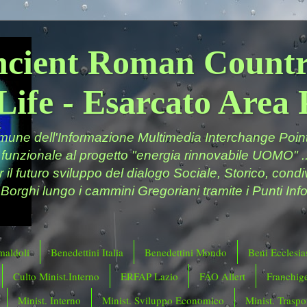
ncient Roman Countr
Life - Esarcato Are
ne dell'Informazione Multimedia Interchange Point 
 funzionale al progetto "energia rinnovabile UOMO" ..
er il futuro sviluppo del dialogo Sociale, Storico, cond
 Borghi lungo i cammini Gregoriani tramite i Punti Info
maldoli
Benedettini Italia
Benedettini Mondo
Beni Ecclesias
Culto Minist.Interno
ERFAP Lazio
FAO Allert
Franchig
Minist. Interno
Minist. Sviluppo Economico
Minist. Traspor