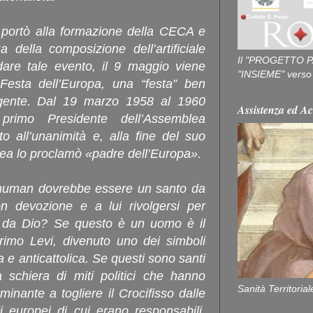
portò alla formazione della CECA e
a della composizione dell’artificiale
Il "PROGETTO P
are tale evento, il 9 maggio viene
"INSIEME" verso u
Festa dell’Europa, una “festa” ben
a gente. Dal 19 marzo 1958 al 1960
Assistenza ed Ac
rimo Presidente dell’Assemblea
o all’unanimità e, alla fine del suo
ea lo proclamò «padre dell’Europa».
chuman dovrebbe essere un santo da
n devozione e a lui rivolgersi per
i da Dio? Se questo è un uomo è il
 Primo Levi, divenuto uno dei simboli
 e anticattolica. Se questi sono santi
a schiera di miti politici che hanno
Sanità Territorial
minante a togliere il Crocifisso dalle
i europei di cui erano responsabili.