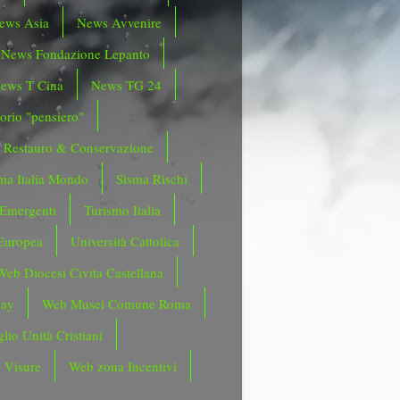
ews Asia
News Avvenire
News Fondazione Lepanto
ews T Cina
News TG 24
orio "pensiero"
Restauro & Conservazione
ma Italia Mondo
Sisma Rischi
 Emergenti
Turismo Italia
Europea
Università Cattolica
Web Diocesi Civita Castellana
day
Web Musei Comune Roma
lio Unità Cristiani
 Visure
Web zona Incentivi