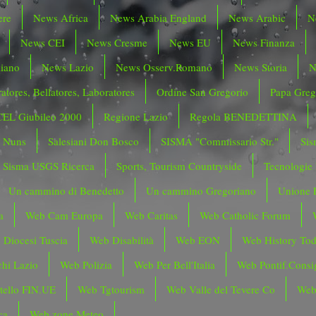
ere
News Africa
News Arabia England
News Arabic
N
News CEI
News Cresme
News EU
News Finanza
liano
News Lazio
News Osserv.Romano
News Storia
N
atores, Bellatores, Laboratores
Ordine San Gregorio
Papa Greg
CEL Giubileo 2000
Regione Lazio
Regola BENEDETTINA
o Nuns
Salesiani Don Bosco
SISMA "Commissario Str."
Sis
Sisma USGS Ricerca
Sports, Tourism Countryside
Tecnologie
Un cammino di Benedetto
Un cammino Gregoriano
Unione 
a
Web Cam Europa
Web Caritas
Web Catholic Forum
 Diocesi Tuscia
Web Disabilità
Web EON
Web History To
hi Lazio
Web Polizia
Web Per Bell'Italia
Web Pontif.Consig
tello FIN.UE
Web Tgtourism
Web Valle del Tevere Co
Web
ca
Web zone Meteo