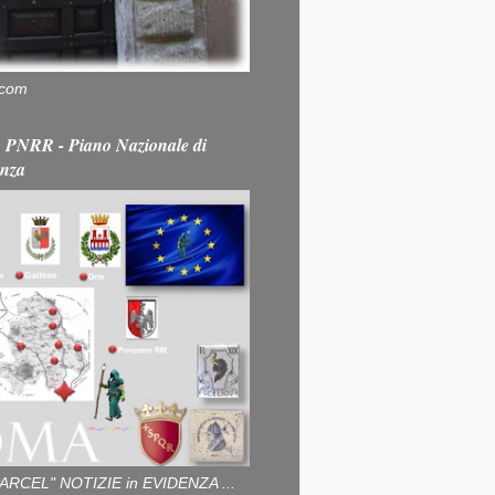
.com
PNRR - Piano Nazionale di
enza
ARCEL" NOTIZIE in EVIDENZA ...