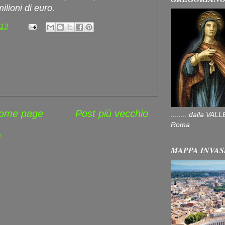
ilioni di euro.
:13
ome page
Post più vecchio
........ dalla V
Roma
)
MAPPA INVAS