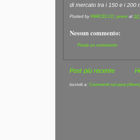
di mercato tra i 150 e i 200 m
Posted by
PARCELCO_press
at
10
Nessun commento:
Posta un commento
Post più recente
H
Iscriviti a:
Commenti sul post (Atom