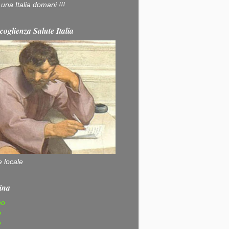
na Italia domani !!!
coglienza Salute Italia
e locale
ina
no
o
e