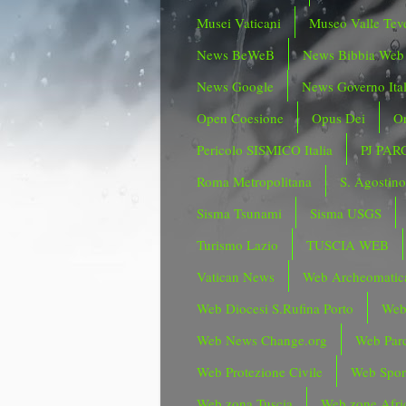
Musei Vaticani
Museo Valle Tev
News BeWeB
News Bibbia Web
News Google
News Governo Ita
Open Coesione
Opus Dei
Or
Pericolo SISMICO Italia
PJ PAR
Roma Metropolitana
S. Agostin
Sisma Tsunami
Sisma USGS
Turismo Lazio
TUSCIA WEB
Vatican News
Web Archeomatic
Web Diocesi S.Rufina Porto
Web
Web News Change.org
Web Parc
Web Protezione Civile
Web Spor
Web zona Tuscia
Web zone Afri