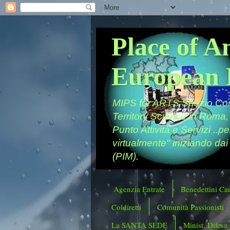
Place of A
European 
MIPS for ARTS Spazio Comu
Territory Science in Roma,
Punto Attività e Servizi ..p
virtualmente" iniziando dai
(PIM).
Agenzia Entrate
Benedettini Ca
Coldiretti
Comunità Passionisti
La SANTA SEDE
Minist. Difesa