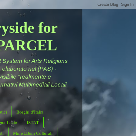
yside for
a PARCEL
System for Arts Religions
 elaborato nel (PAS) -
ivisibile "realmente e
rmativi Multimediali Locali
tici
Borghi d'Italia
ena Lazio
ISTAT
ti
Minist.Beni Culturali