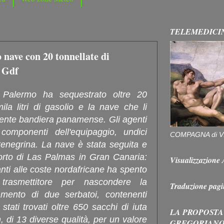
TELEMEDICI
 nave con 20 tonnellate di
a Gdf
 Palermo ha sequestrato oltre 20
ila litri di gasolio e la nave che li
ttente bandiera panamense. Gli agenti
omponenti dell'equipaggio, undici
COMPAGNA di V
tenegrina. La nave è stata seguita e
porto di Las Palmas in Gran Canaria:
Visualizzazion
nti alle coste nordafricane ha spento
 trasmettitore per nascondere la
Traduzione pagi
mento di due serbatoi, contenenti
 stati trovati oltre 650 sacchi di iuta
LA PROPOSTA
, di 13 diverse qualità, per un valore
GREGORIAN