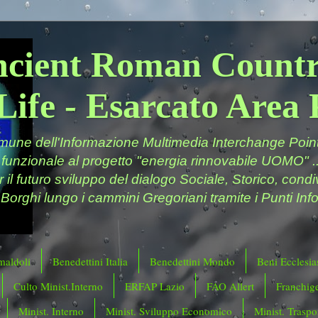
ncient Roman Countr
Life - Esarcato Are
ne dell'Informazione Multimedia Interchange Point 
 funzionale al progetto "energia rinnovabile UOMO" ..
er il futuro sviluppo del dialogo Sociale, Storico, cond
 Borghi lungo i cammini Gregoriani tramite i Punti Info
maldoli
Benedettini Italia
Benedettini Mondo
Beni Ecclesias
Culto Minist.Interno
ERFAP Lazio
FAO Allert
Franchig
Minist. Interno
Minist. Sviluppo Economico
Minist. Traspor