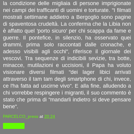
la condizione delle migliaia di persone imprigionate
nei campi dei trafficanti di uomini e torturate. "I filmati
mostrati settimane addietro a Bergoglio sono pagine
di spaventosa crudeltà. La conferma che la Libia non
è affatto quel 'porto sicuro' per chi scappa da fame e
guerre. Il pontefice, in silenzio, ha osservato quei
drammi, prima solo raccontati dalle cronache, e
adesso visibili agli occhi", riferisce il giornale dei
vescovi. Tra sequenze di indicibili sevizie, tra botte,
minacce, mutilazioni e uccisioni, il Papa ha voluto
visionare diversi filmati "dei lager libici arrivati
attraverso il tam tam degli smartphone di chi, invece,
ce l'ha fatta ad uscirne vivo". E alla fine, alludendo a
chi vorrebbe respingere i migranti, il suo commento è
stato che prima di "mandarli indietro si deve pensare
bene".
PARCELCO_press
at
20:24
Condividi