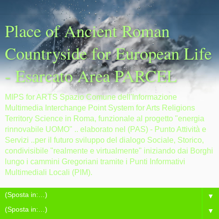
Place of Ancient Roman
Countryside for European Life
- Esarcato Area PARCEL
MIPS for ARTS Spazio Comune dell'Informazione
Multimedia Interchange Point System for Arts Religions
Territory Science in Roma, funzionale al progetto "energia
rinnovabile UOMO" .. elaborato nel (PAS) - Punto Attività e
Servizi ..per il futuro sviluppo del dialogo Sociale, Storico,
condivisibile "realmente e virtualmente" iniziando dai Borghi
lungo i cammini Gregoriani tramite i Punti Informativi
Multimediali Locali (PIM).
▼
▼