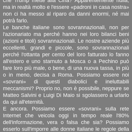
che Trump mette alla Cina? Apparentemente nulla,
ma in realtà molto e l'essere «padroni in casa nostra»
non ci ha messo al riparo da danni enormi, né mai
potrà farlo.
Le banche italiane sono sovrannazionali, non per
l'azionariato ma perché hanno nei loro bilanci beni
(azioni e titoli) sovrannazionali. Le nostre aziende più
eccellenti, grandi e piccole, sono sovrannazionali
perché l'ottanta per cento del loro fatturato lo fanno
all'estero e uno starnuto a Mosca o a Pechino può
fare loro più male, o bene, di una nuova tassa, in più
o in meno, decisa a Roma. Possiamo essere noi
«sovrani» di questi diabolici e ineluttabili
meccanismi? Proprio no, non è possibile, neppure se
Matteo Salvini e Luigi Di Maio si sgolassero a urlarlo
da qui all'eternità.
E ancora. Possiamo essere «sovrani» sulla rete
Internet che veicola oggi in tempo reale l'80%
dell'informazione, vera o falsa che sia? Possiamo
esserlo sull'imporre alle donne italiane le regole della