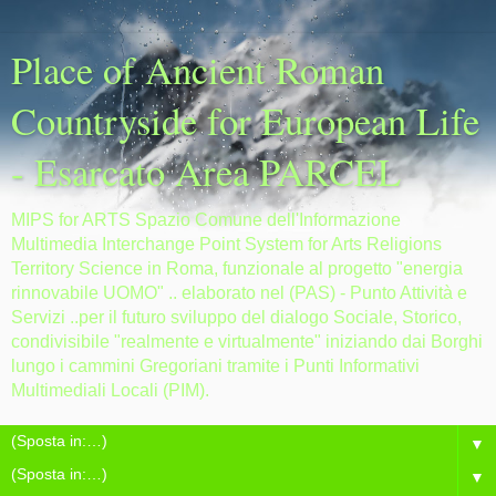
Place of Ancient Roman
Countryside for European Life
- Esarcato Area PARCEL
MIPS for ARTS Spazio Comune dell'Informazione
Multimedia Interchange Point System for Arts Religions
Territory Science in Roma, funzionale al progetto "energia
rinnovabile UOMO" .. elaborato nel (PAS) - Punto Attività e
Servizi ..per il futuro sviluppo del dialogo Sociale, Storico,
condivisibile "realmente e virtualmente" iniziando dai Borghi
lungo i cammini Gregoriani tramite i Punti Informativi
Multimediali Locali (PIM).
▼
▼