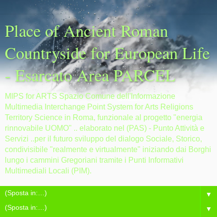
Place of Ancient Roman
Countryside for European Life
- Esarcato Area PARCEL
MIPS for ARTS Spazio Comune dell'Informazione
Multimedia Interchange Point System for Arts Religions
Territory Science in Roma, funzionale al progetto "energia
rinnovabile UOMO" .. elaborato nel (PAS) - Punto Attività e
Servizi ..per il futuro sviluppo del dialogo Sociale, Storico,
condivisibile "realmente e virtualmente" iniziando dai Borghi
lungo i cammini Gregoriani tramite i Punti Informativi
Multimediali Locali (PIM).
▼
▼