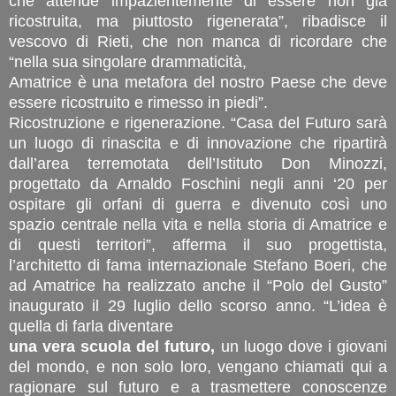
che attende impazientemente di essere non già
ricostruita, ma piuttosto rigenerata”, ribadisce il
vescovo di Rieti, che non manca di ricordare che
“nella sua singolare drammaticità,
Amatrice è una metafora del nostro Paese che deve
essere ricostruito e rimesso in piedi”.
Ricostruzione e rigenerazione. “Casa del Futuro sarà
un luogo di rinascita e di innovazione che ripartirà
dall’area terremotata dell’Istituto Don Minozzi,
progettato da Arnaldo Foschini negli anni ‘20 per
ospitare gli orfani di guerra e divenuto così uno
spazio centrale nella vita e nella storia di Amatrice e
di questi territori”, afferma il suo progettista,
l’architetto di fama internazionale Stefano Boeri, che
ad Amatrice ha realizzato anche il “Polo del Gusto”
inaugurato il 29 luglio dello scorso anno. “L’idea è
quella di farla diventare
una vera scuola del futuro,
un luogo dove i giovani
del mondo, e non solo loro, vengano chiamati qui a
ragionare sul futuro e a trasmettere conoscenze