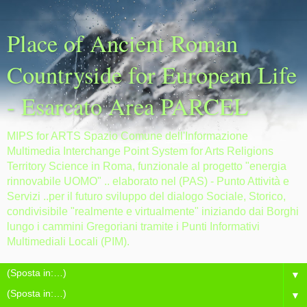
Place of Ancient Roman
Countryside for European Life
- Esarcato Area PARCEL
MIPS for ARTS Spazio Comune dell'Informazione
Multimedia Interchange Point System for Arts Religions
Territory Science in Roma, funzionale al progetto "energia
rinnovabile UOMO" .. elaborato nel (PAS) - Punto Attività e
Servizi ..per il futuro sviluppo del dialogo Sociale, Storico,
condivisibile "realmente e virtualmente" iniziando dai Borghi
lungo i cammini Gregoriani tramite i Punti Informativi
Multimediali Locali (PIM).
▼
▼