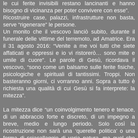
le cui ferite invisibili restano lancinanti e hanno
bisogno di vicinanza per poter convivere con esse”.
Ricostruire case, palazzi, infrastrutture non basta,
serve “rigenerare” le persone.
Un monito che il vescovo lanciò subito, durante il
funerale delle vittime del terremoto, ad Amatrice. Era
il 31 agosto 2016: “Venite a me voi tutti che siete
affaticati e oppressi e io vi ristorerò… sono mite e
umile di cuore”. Le parole di Gesù, ricordava il
vescovo, “sono come un balsamo sulle ferite fisiche,
psicologiche e spirituali di tantissimi. Troppi. Non
basteranno giorni, ci vorranno anni. Sopra a tutto è
richiesta una qualità di cui Gesù si fa interprete: la
mitezza”.
La mitezza dice “un coinvolgimento tenero e tenace,
di un abbraccio forte e discreto, di un impegno a
breve, medio e lungo periodo. Solo così la
ricostruzione non sarà una ‘querelle politica’ o una
forma di sciacallaggio di varia natura, ma quel che