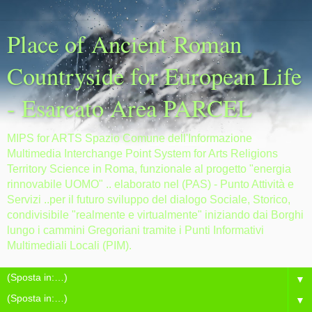
Place of Ancient Roman
Countryside for European Life
- Esarcato Area PARCEL
MIPS for ARTS Spazio Comune dell'Informazione
Multimedia Interchange Point System for Arts Religions
Territory Science in Roma, funzionale al progetto "energia
rinnovabile UOMO" .. elaborato nel (PAS) - Punto Attività e
Servizi ..per il futuro sviluppo del dialogo Sociale, Storico,
condivisibile "realmente e virtualmente" iniziando dai Borghi
lungo i cammini Gregoriani tramite i Punti Informativi
Multimediali Locali (PIM).
▼
▼