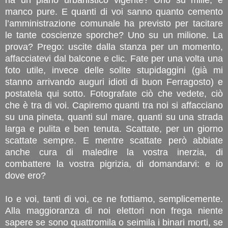
manco pure. E quanti di voi sanno quanto cemento
l’amministrazione comunale ha previsto per tacitare
le tante coscienze sporche? Uno su un milione. La
prova? Prego: uscite dalla stanza per un momento,
affacciatevi dal balcone e clic. Fate per una volta una
foto utile, invece delle solite stupidaggini (già mi
stanno arrivando auguri idioti di buon Ferragosto) e
postatela qui sotto. Fotografate ciò che vedete, ciò
che è tra di voi. Capiremo quanti tra noi si affacciano
su una pineta, quanti sul mare, quanti su una strada
larga e pulita e ben tenuta. Scattate, per un giorno
scattate sempre. E mentre scattate però abbiate
anche cura di maledire la vostra inerzia, di
combattere la vostra pigrizia, di domandarvi: e io
dove ero?
Io e voi, tanti di voi, ce ne fottiamo, semplicemente.
Alla maggioranza di noi elettori non frega niente
sapere se sono quattromila o seimila i binari morti, se