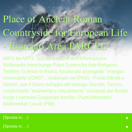
Place of Ancient Roman
Countryside for European Life
- Esarcato Area PARCEL
MIPS for ARTS Spazio Comune dell'Informazione
Multimedia Interchange Point System for Arts Religions
Territory Science in Roma, funzionale al progetto "energia
rinnovabile UOMO" .. elaborato nel (PAS) - Punto Attività e
Servizi ..per il futuro sviluppo del dialogo Sociale, Storico,
condivisibile "realmente e virtualmente" iniziando dai Borghi
lungo i cammini Gregoriani tramite i Punti Informativi
Multimediali Locali (PIM).
▼
▼