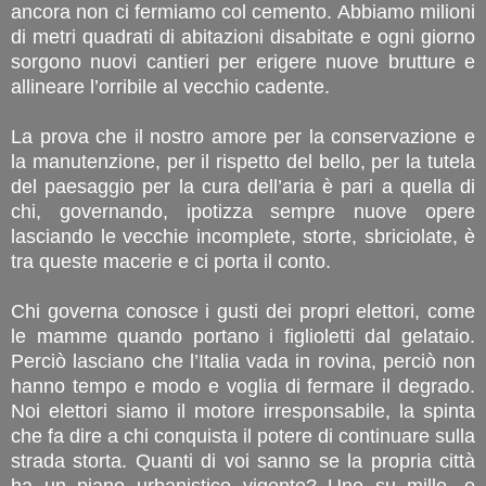
ancora non ci fermiamo col cemento. Abbiamo milioni
di metri quadrati di abitazioni disabitate e ogni giorno
sorgono nuovi cantieri per erigere nuove brutture e
allineare l’orribile al vecchio cadente.
La prova che il nostro amore per la conservazione e
la manutenzione, per il rispetto del bello, per la tutela
del paesaggio per la cura dell’aria è pari a quella di
chi, governando, ipotizza sempre nuove opere
lasciando le vecchie incomplete, storte, sbriciolate, è
tra queste macerie e ci porta il conto.
Chi governa conosce i gusti dei propri elettori, come
le mamme quando portano i figlioletti dal gelataio.
Perciò lasciano che l’Italia vada in rovina, perciò non
hanno tempo e modo e voglia di fermare il degrado.
Noi elettori siamo il motore irresponsabile, la spinta
che fa dire a chi conquista il potere di continuare sulla
strada storta. Quanti di voi sanno se la propria città
ha un piano urbanistico vigente? Uno su mille, e