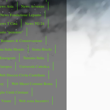
ews Asia
News Avvenire
News Fondazione Lepanto
ews T Cina
News TG 24
orio "pensiero"
Restauro & Conservazione
ma Italia Mondo
Sisma Rischi
 Emergenti
Turismo Italia
Europea
Università Cattolica
Web Diocesi Civita Castellana
day
Web Musei Comune Roma
lio Unità Cristiani
 Visure
Web zona Incentivi