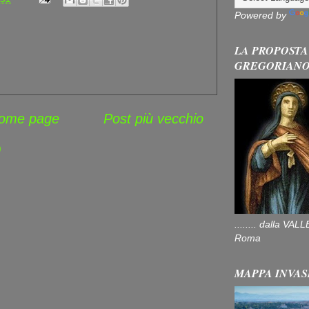
Powered by
LA PROPOSTA
GREGORIAN
ome page
Post più vecchio
)
........ dalla V
Roma
MAPPA INVAS