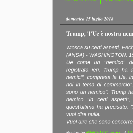
domenica 15 luglio 2018
Trump, 'l'Ue è nostra nem
'Mosca su certi aspetti, Pe
(ANSA) - WASHINGTON, 15 L
Ue come un "nemico" deg
registrata ieri. Trump ha 
nemici", compresa la Ue, in
noi in tema di commercio".
sono un nemico". Trump ha
nemico "in certi aspetti
quest'ultima ha precisato: 
vuol dire nulla.
Vuol dire che sono concorren
Posted by
PARCELCO_press
at
18