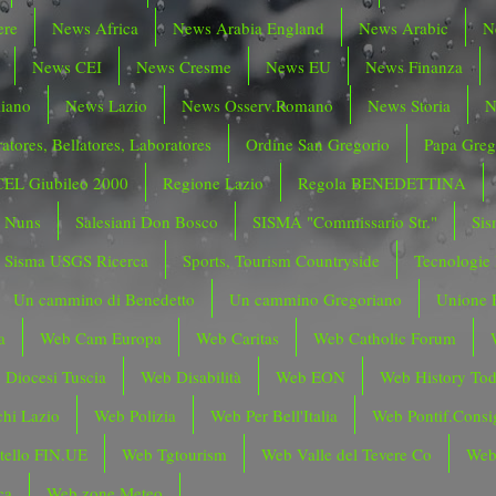
ere
News Africa
News Arabia England
News Arabic
N
News CEI
News Cresme
News EU
News Finanza
liano
News Lazio
News Osserv.Romano
News Storia
N
atores, Bellatores, Laboratores
Ordine San Gregorio
Papa Greg
CEL Giubileo 2000
Regione Lazio
Regola BENEDETTINA
o Nuns
Salesiani Don Bosco
SISMA "Commissario Str."
Sis
Sisma USGS Ricerca
Sports, Tourism Countryside
Tecnologie
Un cammino di Benedetto
Un cammino Gregoriano
Unione 
a
Web Cam Europa
Web Caritas
Web Catholic Forum
 Diocesi Tuscia
Web Disabilità
Web EON
Web History To
hi Lazio
Web Polizia
Web Per Bell'Italia
Web Pontif.Consig
tello FIN.UE
Web Tgtourism
Web Valle del Tevere Co
Web
ca
Web zone Meteo