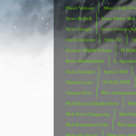
Musei Vaticani
Museo Valle Tev
News BeWeB
News Bibbia Web
News Google
News Governo Ita
Open Coesione
Opus Dei
Or
Pericolo SISMICO Italia
PJ PAR
Roma Metropolitana
S. Agostin
Sisma Tsunami
Sisma USGS
Turismo Lazio
TUSCIA WEB
Vatican News
Web Archeomatic
Web Diocesi S.Rufina Porto
Web
Web News Change.org
Web Parc
Web Protezione Civile
Web Spor
Web zona Tuscia
Web zone Afri