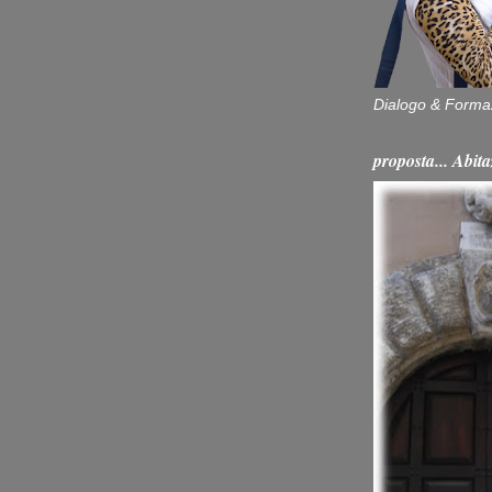
Dialogo & Forma
proposta... Ab