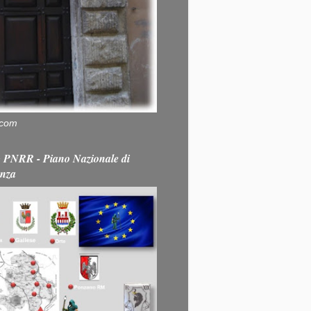
.com
PNRR - Piano Nazionale di
enza