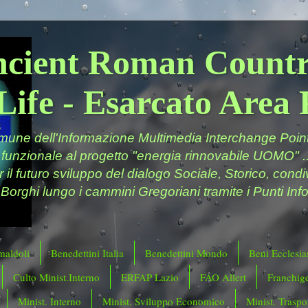
ncient Roman Countr
Life - Esarcato Are
ne dell'Informazione Multimedia Interchange Point 
 funzionale al progetto "energia rinnovabile UOMO" ..
er il futuro sviluppo del dialogo Sociale, Storico, cond
 Borghi lungo i cammini Gregoriani tramite i Punti Info
maldoli
Benedettini Italia
Benedettini Mondo
Beni Ecclesias
Culto Minist.Interno
ERFAP Lazio
FAO Allert
Franchig
Minist. Interno
Minist. Sviluppo Economico
Minist. Traspor