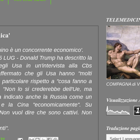
TELEMEDICI
ica'
chino è un concorrente economico'.
UG - Donald Trump ha descritto la
li Usa in un'intervista alla Cbs
affermato che gli Usa hanno "molti
 particolare rispetto a "cosa fanno a
COMPAGNA di V
 "Non lo si crederebbe dell'Ue, ma
 indicato anche la Russia come un
Visualizzazion
", e la Cina "economicamente". Su
1
"Non vuol dire che sono cattivi. Non
Traduzione pagi
ti".
:31