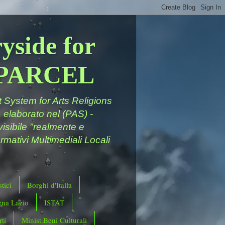
yside for
a PARCEL
System for Arts Religions
 elaborato nel (PAS) -
ivisibile "realmente e
rmativi Multimediali Locali
tici
Borghi d'Italia
ena Lazio
ISTAT
ti
Minist.Beni Culturali