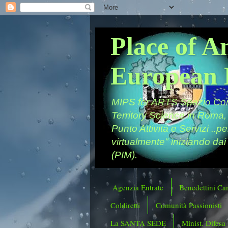
Place of A
European 
MIPS for ARTS Spazio Comu
Territory Science in Roma,
Punto Attività e Servizi ..p
virtualmente" iniziando dai
(PIM).
Agenzia Entrate
Benedettini Ca
Coldiretti
Comunità Passionisti
La SANTA SEDE
Minist. Difesa