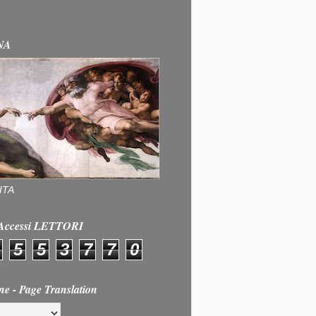
NA
ITA
e Accessi LETTORI
5
5
3
7
7
0
ne - Page Translation