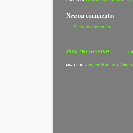
Nessun commento:
Posta un commento
Post più recente
H
Iscriviti a:
Commenti sul post (Atom