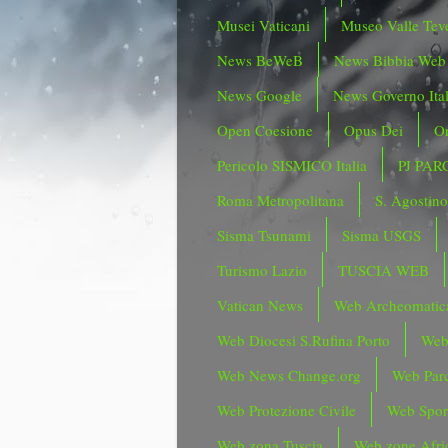
Musei Vaticani
Museo Valle Tev
News BeWeB
News Bibbia Web
News Google
News Governo Ita
Open Coesione
Opus Dei
Or
Pericolo SISMICO Italia
PJ PAR
Roma Metropolitana
S. Agostin
Sisma Tsunami
Sisma USGS
Turismo Lazio
TUSCIA WEB
Vatican News
Web Archeomatic
Web Diocesi S.Rufina Porto
Web
Web News Change.org
Web Parc
Web Protezione Civile
Web Spor
Web zona Tuscia
Web zone Afri