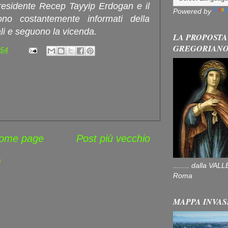
presidente Recep Tayyip Erdogan e il
Powered by
ono costantemente informati della
ali e seguono la vicenda.
LA PROPOSTA
GREGORIAN
:54
ome page
Post più vecchio
)
........ dalla V
Roma
MAPPA INVAS