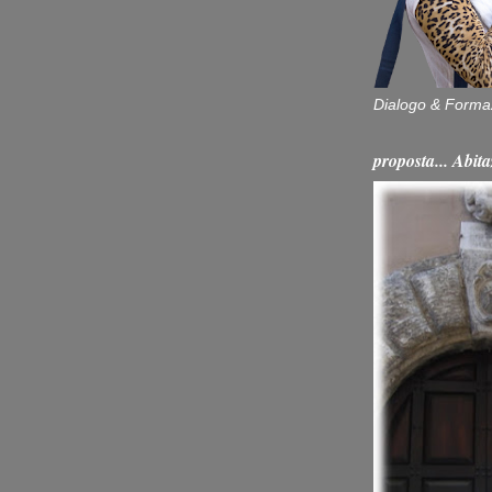
Dialogo & Forma
proposta... Ab