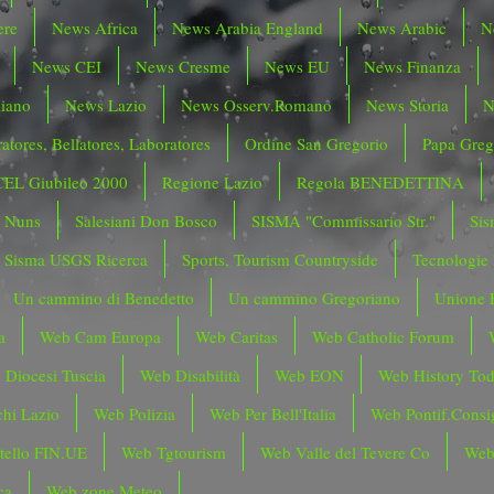
ere
News Africa
News Arabia England
News Arabic
N
News CEI
News Cresme
News EU
News Finanza
liano
News Lazio
News Osserv.Romano
News Storia
N
atores, Bellatores, Laboratores
Ordine San Gregorio
Papa Greg
CEL Giubileo 2000
Regione Lazio
Regola BENEDETTINA
o Nuns
Salesiani Don Bosco
SISMA "Commissario Str."
Sis
Sisma USGS Ricerca
Sports, Tourism Countryside
Tecnologie
Un cammino di Benedetto
Un cammino Gregoriano
Unione 
a
Web Cam Europa
Web Caritas
Web Catholic Forum
 Diocesi Tuscia
Web Disabilità
Web EON
Web History To
hi Lazio
Web Polizia
Web Per Bell'Italia
Web Pontif.Consig
tello FIN.UE
Web Tgtourism
Web Valle del Tevere Co
Web
ca
Web zone Meteo