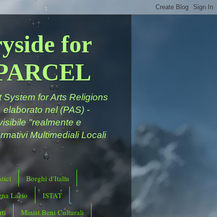
yside for
a PARCEL
System for Arts Religions
 elaborato nel (PAS) -
ivisibile "realmente e
rmativi Multimediali Locali
tici
Borghi d'Italia
ena Lazio
ISTAT
ti
Minist.Beni Culturali