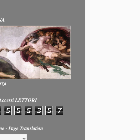
NA
ITA
e Accessi LETTORI
5
5
5
3
5
7
ne - Page Translation