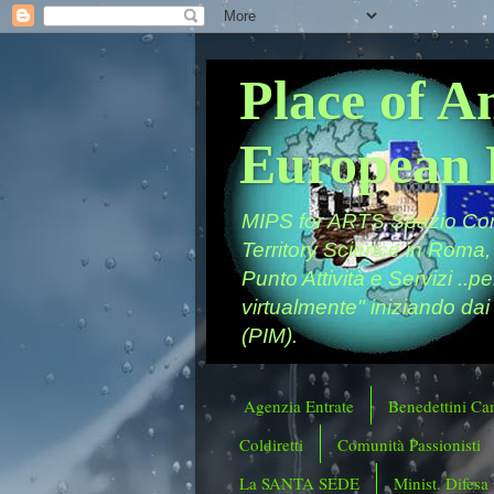
Place of A
European 
MIPS for ARTS Spazio Comu
Territory Science in Roma,
Punto Attività e Servizi ..p
virtualmente" iniziando dai
(PIM).
Agenzia Entrate
Benedettini Ca
Coldiretti
Comunità Passionisti
La SANTA SEDE
Minist. Difesa