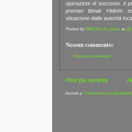
operazioni di soccorso. Il 
premier Binali Yildirim s
situazione dalle autorità loc
Posted by
PARCELCO_press
at
20
Nessun commento:
Posta un commento
Post più recente
H
Iscriviti a:
Commenti sul post (Atom