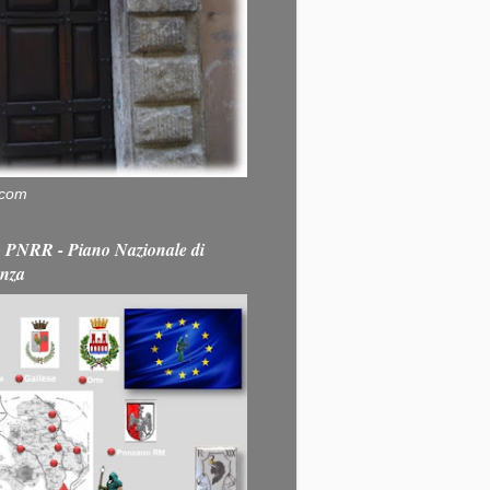
.com
PNRR - Piano Nazionale di
enza