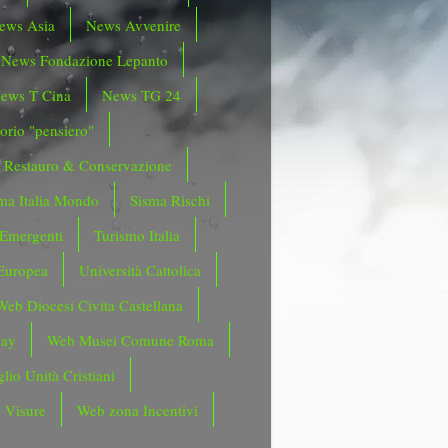
ews Asia
News Avvenire
News Fondazione Lepanto
ews T Cina
News TG 24
orio "pensiero"
Restauro & Conservazione
ma Italia Mondo
Sisma Rischi
 Emergenti
Turismo Italia
Europea
Università Cattolica
Web Diocesi Civita Castellana
day
Web Musei Comune Roma
lio Unità Cristiani
 Visure
Web zona Incentivi