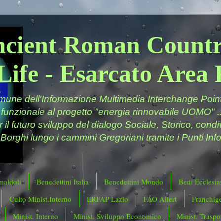
ncient Roman Countr
Life - Esarcato Are
ne dell'Informazione Multimedia Interchange Point 
 funzionale al progetto "energia rinnovabile UOMO" ..
er il futuro sviluppo del dialogo Sociale, Storico, cond
 Borghi lungo i cammini Gregoriani tramite i Punti Info
maldoli
Benedettini Italia
Benedettini Mondo
Beni Ecclesias
Culto Minist.Interno
ERFAP Lazio
FAO Allert
Franchig
Minist. Interno
Minist. Sviluppo Economico
Minist. Traspor