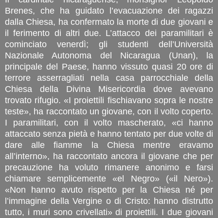
Brenes, che ha guidato l’evacuazione dei ragazzi
dalla Chiesa, ha confermato la morte di due giovani e
il ferimento di altri due. L’attacco dei paramilitari è
cominciato venerdì; gli studenti dell’Università
Nazionale Autonoma del Nicaragua (Unan), la
principale del Paese, hanno vissuto quasi 20 ore di
terrore asserragliati nella casa parrocchiale della
Chiesa della Divina Misericordia dove avevano
trovato rifugio. «I proiettili fischiavano sopra le nostre
teste», ha raccontato un giovane, con il volto coperto.
I paramilitari, con il volto mascherato, «ci hanno
attaccato senza pietà e hanno tentato per due volte di
dare alle fiamme la Chiesa mentre eravamo
all’interno», ha raccontato ancora il giovane che per
precauzione ha voluto rimanere anonimo e farsi
chiamare semplicemente «el Negro» («il Nero»).
«Non hanno avuto rispetto per la Chiesa né per
l’immagine della Vergine o di Cristo: hanno distrutto
tutto, i muri sono crivellati» di proiettili. I due giovani