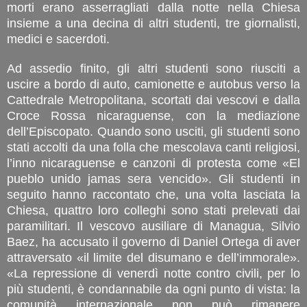
morti erano asserragliati dalla notte nella Chiesa
insieme a una decina di altri studenti, tre giornalisti,
medici e sacerdoti.
Ad assedio finito, gli altri studenti sono riusciti a
uscire a bordo di auto, camionette e autobus verso la
Cattedrale Metropolitana, scortati dai vescovi e dalla
Croce Rossa nicaraguense, con la mediazione
dell’Episcopato. Quando sono usciti, gli studenti sono
stati accolti da una folla che mescolava canti religiosi,
l’inno nicaraguense e canzoni di protesta come «El
pueblo unido jamas sera vencido». Gli studenti in
seguito hanno raccontato che, una volta lasciata la
Chiesa, quattro loro colleghi sono stati prelevati dai
paramilitari. Il vescovo ausiliare di Managua, Silvio
Baez, ha accusato il governo di Daniel Ortega di aver
attraversato «il limite del disumano e dell’immorale».
«La repressione di venerdì notte contro civili, per lo
più studenti, è condannabile da ogni punto di vista: la
comunità internazionale non può rimanere