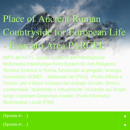
Place of Ancient Roman
Countryside for European Life
- Esarcato Area PARCEL
MIPS for ARTS Spazio Comune dell'Informazione
Multimedia Interchange Point System for Arts Religions
Territory Science in Roma, funzionale al progetto "energia
rinnovabile UOMO" .. elaborato nel (PAS) - Punto Attività e
Servizi ..per il futuro sviluppo del dialogo Sociale, Storico,
condivisibile "realmente e virtualmente" iniziando dai Borghi
lungo i cammini Gregoriani tramite i Punti Informativi
Multimediali Locali (PIM).
▼
▼