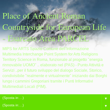
Place of Ancient Roman
Countryside for European Life
- Esarcato Area PARCEL
MIPS for ARTS Spazio Comune dell'Informazione
Multimedia Interchange Point System for Arts Religions
Territory Science in Roma, funzionale al progetto "energia
rinnovabile UOMO" .. elaborato nel (PAS) - Punto Attività e
Servizi ..per il futuro sviluppo del dialogo Sociale, Storico,
condivisibile "realmente e virtualmente" iniziando dai Borghi
lungo i cammini Gregoriani tramite i Punti Informativi
Multimediali Locali (PIM).
▼
▼