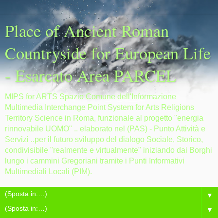
Place of Ancient Roman
Countryside for European Life
- Esarcato Area PARCEL
MIPS for ARTS Spazio Comune dell'Informazione
Multimedia Interchange Point System for Arts Religions
Territory Science in Roma, funzionale al progetto "energia
rinnovabile UOMO" .. elaborato nel (PAS) - Punto Attività e
Servizi ..per il futuro sviluppo del dialogo Sociale, Storico,
condivisibile "realmente e virtualmente" iniziando dai Borghi
lungo i cammini Gregoriani tramite i Punti Informativi
Multimediali Locali (PIM).
▼
▼