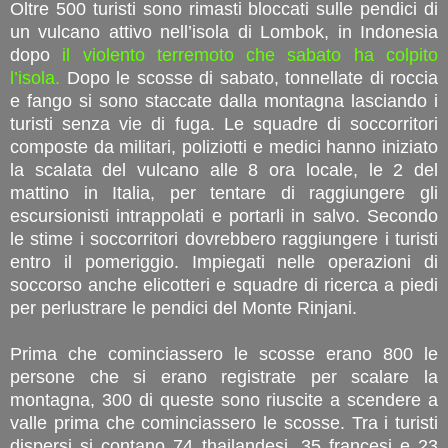
Oltre 500 turisti sono rimasti bloccati sulle pendici di
un vulcano attivo nell’isola di Lombok, in Indonesia
dopo
il violento terremoto che sabato ha colpito
l’isola.
Dopo le scosse di sabato, tonnellate di roccia
e fango si sono staccate dalla montagna lasciando i
turisti senza vie di fuga. Le squadre di soccorritori
composte da militari, poliziotti e medici hanno iniziato
la scalata del vulcano alle 8 ora locale, le 2 del
mattino in Italia, per tentare di raggiungere gli
escursionisti intrappolati e portarli in salvo. Secondo
le stime i soccorritori dovrebbero raggiungere i turisti
entro il pomeriggio. Impiegati nelle operazioni di
soccorso anche elicotteri e squadre di ricerca a piedi
per perlustrare le pendici del Monte Rinjani.
Prima che cominciassero le scosse erano 800 le
persone che si erano registrate per scalare la
montagna, 300 di queste sono riuscite a scendere a
valle prima che cominciassero le scosse. Tra i turisti
dispersi si contano 74 thailandesi, 35 francesi e 23