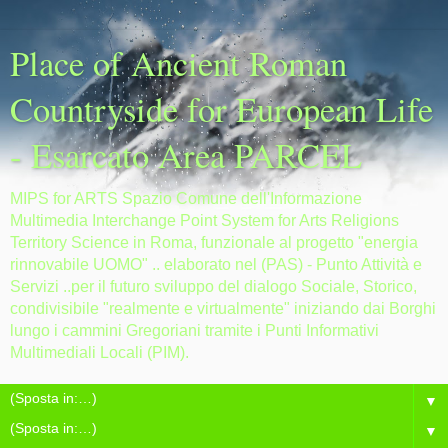
Place of Ancient Roman
Countryside for European Life
- Esarcato Area PARCEL
MIPS for ARTS Spazio Comune dell'Informazione
Multimedia Interchange Point System for Arts Religions
Territory Science in Roma, funzionale al progetto "energia
rinnovabile UOMO" .. elaborato nel (PAS) - Punto Attività e
Servizi ..per il futuro sviluppo del dialogo Sociale, Storico,
condivisibile "realmente e virtualmente" iniziando dai Borghi
lungo i cammini Gregoriani tramite i Punti Informativi
Multimediali Locali (PIM).
▼
▼