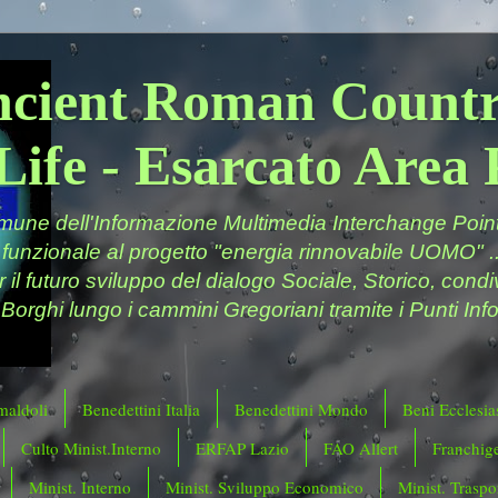
ncient Roman Countr
Life - Esarcato Are
ne dell'Informazione Multimedia Interchange Point 
 funzionale al progetto "energia rinnovabile UOMO" ..
er il futuro sviluppo del dialogo Sociale, Storico, cond
 Borghi lungo i cammini Gregoriani tramite i Punti Info
maldoli
Benedettini Italia
Benedettini Mondo
Beni Ecclesias
Culto Minist.Interno
ERFAP Lazio
FAO Allert
Franchig
Minist. Interno
Minist. Sviluppo Economico
Minist. Traspor