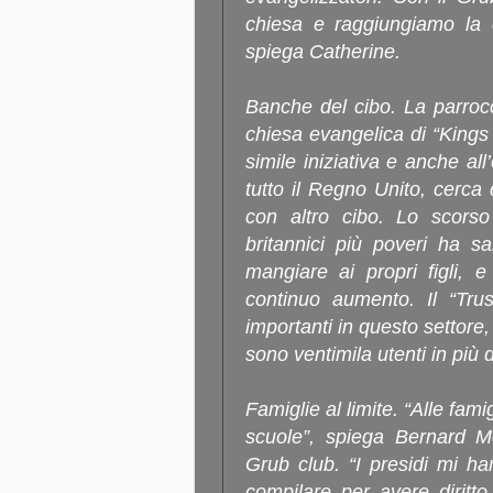
chiesa e raggiungiamo la 
spiega Catherine.
Banche del cibo. La parrocc
chiesa evangelica di “Kings
simile iniziativa e anche al
tutto il Regno Unito, cerca d
con altro cibo. Lo scorso
britannici più poveri ha s
mangiare ai propri figli, 
continuo aumento. Il “Trus
importanti in questo settore,
sono ventimila utenti in più d
Famiglie al limite. “Alle fam
scuole”, spiega Bernard Mo
Grub club. “I presidi mi ha
compilare per avere diritt