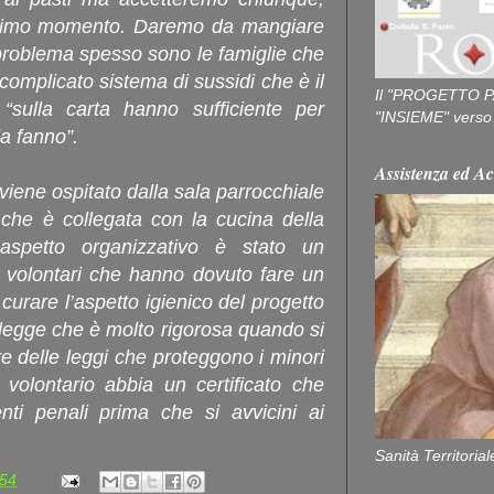
ultimo momento. Daremo da mangiare
 Il problema spesso sono le famiglie che
l complicato sistema di sussidi che è il
Il "PROGETTO P
 “sulla carta hanno sufficiente per
"INSIEME" verso u
la fanno”.
Assistenza ed Ac
 viene ospitato dalla sala parrocchiale
 che è collegata con la cucina della
aspetto organizzativo è stato un
volontari che hanno dovuto fare un
curare l’aspetto igienico del progetto
lla legge che è molto rigorosa quando si
re delle leggi che proteggono i minori
volontario abbia un certificato che
ti penali prima che si avvicini ai
Sanità Territorial
:54