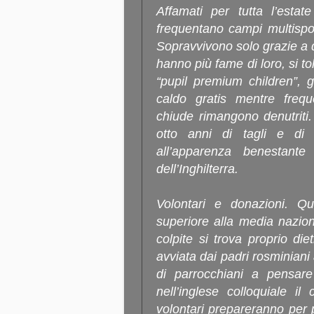
Affamati per tutta l’estat
frequentano campi multisp
Sopravvivono solo grazie a qu
hanno più fame di loro, si to
“pupil premium children”, g
caldo gratis mentre freq
chiude rimangono denutriti
otto anni di tagli e di 
all’apparenza benestant
dell’Inghilterra.
Volontari e donazioni. Q
superiore alla media nazio
colpite si trova proprio die
avviata dai padri rosminiani 
di parrocchiani a pensar
nell’inglese colloquiale i
volontari prepareranno per 