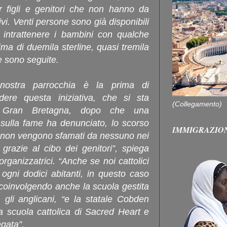
er figli e genitori che non hanno da
vi. Venti persone sono già disponibili
 intrattenere i bambini con qualche
a di duemila sterline, quasi tremila
re sono seguite.
 nostra parrocchia è la prima di
ere questa iniziativa, che si sta
(Collegamento)
a Gran Bretagna, dopo che una
ulla fame ha denunciato, lo scorso
IMMIGRAZIO
i non vengono sfamati da nessuno nei
grazie al cibo dei genitori”, spiega
rganizzatrici. “Anche se noi cattolici
gni dodici abitanti, in questo caso
, coinvolgendo anche la scuola gestita
, gli anglicani, “e la statale Cobden
tra scuola cattolica di Sacred Heart e
egata”.