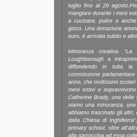
luglio fino al 20 agosto.P
mangiare durante i mesi esti
a cucinare, pulire e anche
gioco. Una donazione anonim
euro, è arrivata subito e alt
Minoranza creativa. “La
Loughborough a intraprend
diffondendo in tutta l
commissione parlamentare s
anno, che moltissimi scolar
mesi estivi e sopravvivono 
Catherine Brady, una delle o
siamo una minoranza, uno o
abbiamo trascinato gli altri
dalla Chiesa di Inghilterra”
primary school, oltre all’al
alla parrocchia ad essa coll