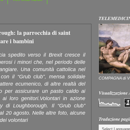
TELEMEDICI
rough: la parrocchia di saint
are i bambini
 spedito verso il Brexit cresce il
rosi i minori che, nel periodo delle
giare. Una comunità cattolica nel
a con il “Grub club”, mensa solidale
COMPAGNA di V
rattere ecumenico, di altre realtà del
voro per assicurare un pasto caldo ai
Visualizzazion
ai loro genitori.Volontari in azione
1
ry di Loughborough. Il “Grub club”
al 20 agosto. Nelle altre foto, alcune
Traduzione pagi
dei volontari