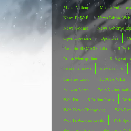
Musei Vaticani
Museo Valle Tev
News BeWeB
News Bibbia Web
News Google
News Governo Ita
Open Coesione
Opus Dei
Or
Pericolo SISMICO Italia
PJ PAR
Roma Metropolitana
S. Agostin
Sisma Tsunami
Sisma USGS
Turismo Lazio
TUSCIA WEB
Vatican News
Web Archeomatic
Web Diocesi S.Rufina Porto
Web
Web News Change.org
Web Parc
Web Protezione Civile
Web Spor
Web zona Tuscia
Web zone Afri