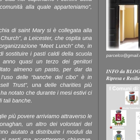
comunità alla quale apparteniamo”,
hia di saint Mary si è collegata alla
 Church”, a Leicester, che ospita una
l’organizzazione “Meet Lunch” che, in
i sostituire i pasti caldi della scuola
parcelco@gmail
 anno quasi un terzo dei genitori
altato almeno un pasto, per dar da
INFO da BLOG 
e l’uso delle “banche del cibo” è in
Ripresa e Resili
sell Trust”, una delle charities più
 ha notato che durante i mesi estivi ci
i tali banche.
iglie più povere arriviamo attraverso le
naghan, un altro dei volontari del
nno aiutato a distribuire i moduli da
o ai pasti ma accetteremo chiunque,