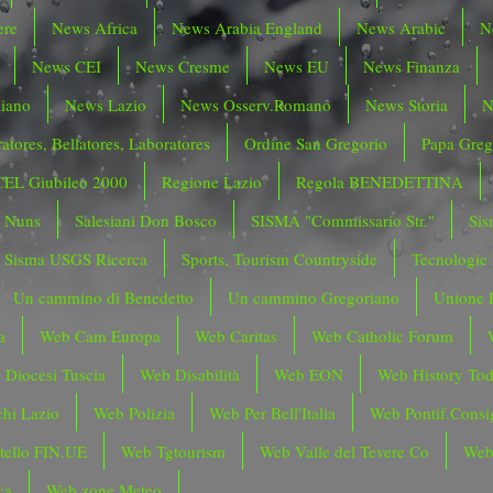
ere
News Africa
News Arabia England
News Arabic
N
News CEI
News Cresme
News EU
News Finanza
liano
News Lazio
News Osserv.Romano
News Storia
N
atores, Bellatores, Laboratores
Ordine San Gregorio
Papa Greg
CEL Giubileo 2000
Regione Lazio
Regola BENEDETTINA
o Nuns
Salesiani Don Bosco
SISMA "Commissario Str."
Sis
Sisma USGS Ricerca
Sports, Tourism Countryside
Tecnologie
Un cammino di Benedetto
Un cammino Gregoriano
Unione 
a
Web Cam Europa
Web Caritas
Web Catholic Forum
 Diocesi Tuscia
Web Disabilità
Web EON
Web History To
hi Lazio
Web Polizia
Web Per Bell'Italia
Web Pontif.Consig
tello FIN.UE
Web Tgtourism
Web Valle del Tevere Co
Web
ca
Web zone Meteo