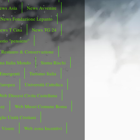
ews Asia
News Avvenire
News Fondazione Lepanto
ews T Cina
News TG 24
orio "pensiero"
Restauro & Conservazione
ma Italia Mondo
Sisma Rischi
 Emergenti
Turismo Italia
Europea
Università Cattolica
Web Diocesi Civita Castellana
day
Web Musei Comune Roma
lio Unità Cristiani
 Visure
Web zona Incentivi