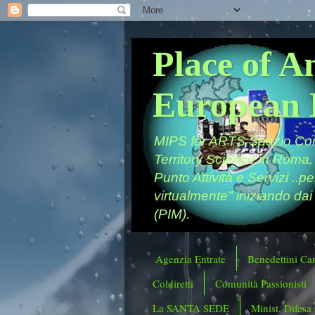
Place of A
European 
MIPS for ARTS Spazio Comu
Territory Science in Roma,
Punto Attività e Servizi ..p
virtualmente" iniziando dai
(PIM).
Agenzia Entrate
Benedettini Ca
Coldiretti
Comunità Passionisti
La SANTA SEDE
Minist. Difesa