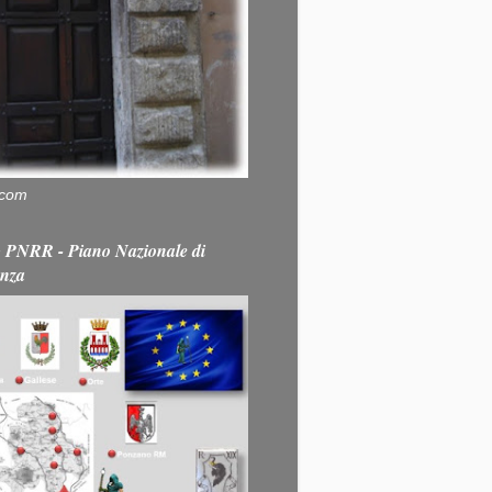
.com
PNRR - Piano Nazionale di
enza