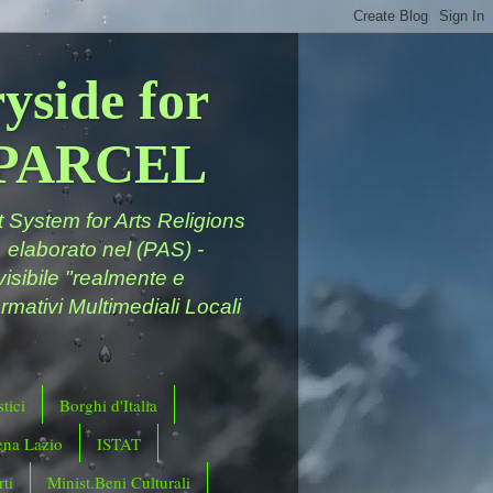
yside for
a PARCEL
System for Arts Religions
 elaborato nel (PAS) -
ivisibile "realmente e
rmativi Multimediali Locali
tici
Borghi d'Italia
ena Lazio
ISTAT
ti
Minist.Beni Culturali