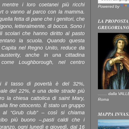
e mentre i loro coetanei più ricchi
Powered by
ort o vanno al parco con la mamma.
ella fetta di pane che i genitori, che
LA PROPOSTA
lgono, letteralmente, di bocca. Sono i
GREGORIAN
li scolari che hanno diritto al pasto
uentano la scuola. Quando questa
. Capita nel Regno Unito, reduce da
austerity, anche in una cittadina
e come Loughborough, nel centro
ui il tasso di povertà è del 32%,
nale del 22%, e una delle strade più
........ dalla V
tro la chiesa cattolica di saint Mary,
Roma
alla fine ottocento. È stato un gruppo
e al “Grub club” – così si chiama
MAPPA INVAS
l cibo più buono –,pasti caldi che i
pranzo, ogni lunedì e giovedì, dal 16