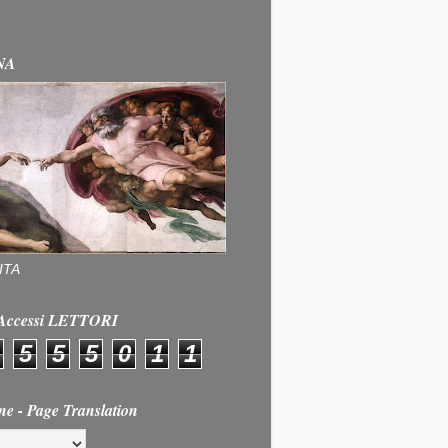
NA
ITA
e Accessi LETTORI
5
5
5
0
1
1
ne - Page Translation