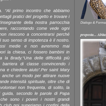
sa. “Al primo incontro che abbiamo
tagli pratici del progetto e trovare i
n’insegnante della nostra parrocchia
Dialogo & Forma
gere, raccontando come vede ogni
proposta... Ab
non riescono a concentrarsi perché
l suo senso di impotenza è il nostro.
classi medie e non avremmo mai
ri la chiesa, ci fossero bambini in
a la Brady.“Una delle difficoltà più
 barriera di classe convincendo i
gna e chiedere aiuto”.Per saint Mary
 è anche un modo per attirare nuove
de intensità spirituale, oltre che di
lontari non frequenta, di solito, la
ci guida, secondo le parole di Papa
che sono i poveri i nostri grandi
b club noi superiamo i confini della