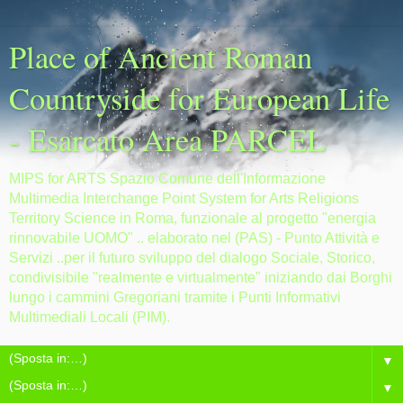
Place of Ancient Roman
Countryside for European Life
- Esarcato Area PARCEL
MIPS for ARTS Spazio Comune dell'Informazione
Multimedia Interchange Point System for Arts Religions
Territory Science in Roma, funzionale al progetto "energia
rinnovabile UOMO" .. elaborato nel (PAS) - Punto Attività e
Servizi ..per il futuro sviluppo del dialogo Sociale, Storico,
condivisibile "realmente e virtualmente" iniziando dai Borghi
lungo i cammini Gregoriani tramite i Punti Informativi
Multimediali Locali (PIM).
▼
▼