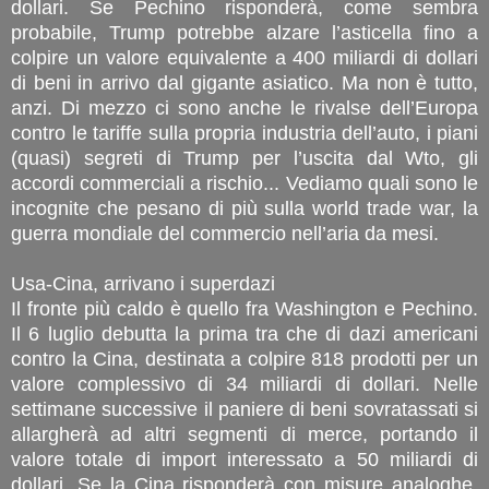
dollari. Se Pechino risponderà, come sembra
probabile, Trump potrebbe alzare l’asticella fino a
colpire un valore equivalente a 400 miliardi di dollari
di beni in arrivo dal gigante asiatico. Ma non è tutto,
anzi. Di mezzo ci sono anche le rivalse dell’Europa
contro le tariffe sulla propria industria dell’auto, i piani
(quasi) segreti di Trump per l’uscita dal Wto, gli
accordi commerciali a rischio... Vediamo quali sono le
incognite che pesano di più sulla world trade war, la
guerra mondiale del commercio nell’aria da mesi.
Usa-Cina, arrivano i superdazi
Il fronte più caldo è quello fra Washington e Pechino.
Il 6 luglio debutta la prima tra che di dazi americani
contro la Cina, destinata a colpire 818 prodotti per un
valore complessivo di 34 miliardi di dollari. Nelle
settimane successive il paniere di beni sovratassati si
allargherà ad altri segmenti di merce, portando il
valore totale di import interessato a 50 miliardi di
dollari. Se la Cina risponderà con misure analoghe,