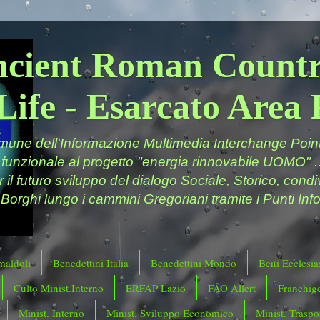
ncient Roman Countr
Life - Esarcato Are
ne dell'Informazione Multimedia Interchange Point 
 funzionale al progetto "energia rinnovabile UOMO" ..
er il futuro sviluppo del dialogo Sociale, Storico, cond
 Borghi lungo i cammini Gregoriani tramite i Punti Info
maldoli
Benedettini Italia
Benedettini Mondo
Beni Ecclesias
Culto Minist.Interno
ERFAP Lazio
FAO Allert
Franchig
Minist. Interno
Minist. Sviluppo Economico
Minist. Traspor