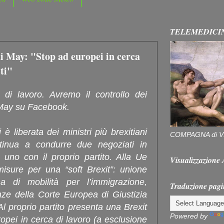
TELEMEDICI
di May: "Stop ad europei in cerca
sti"
di lavoro. Avremo il controllo dei
a May su Facebook.
liberata dei ministri più brexitiani
COMPAGNA di V
inua a condurre due negoziati in
 uno con il proprio partito. Alla Ue
Visualizzazion
isure per una “soft Brexit”: unione
a di mobilità per l’immigrazione,
Traduzione pagi
nze della Corte Europea di Giustizia
Al proprio partito presenta una Brexit
Powered by
ropei in cerca di lavoro (a esclusione