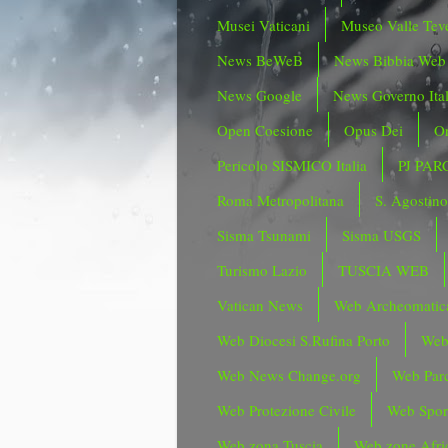
Musei Vaticani
Museo Valle Tev
News BeWeB
News Bibbia Web
News Google
News Governo Ita
Open Coesione
Opus Dei
Or
Pericolo SISMICO Italia
PJ PAR
Roma Metropolitana
S. Agostin
Sisma Tsunami
Sisma USGS
Turismo Lazio
TUSCIA WEB
Vatican News
Web Archeomatic
Web Diocesi S.Rufina Porto
Web
Web News Change.org
Web Parc
Web Protezione Civile
Web Spor
Web zona Tuscia
Web zone Afri