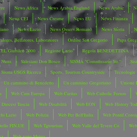
ere
News Africa
News Arabia England
News Arabic
N
News CEI
News Cresme
News EU
News Finanza
liano
News Lazio
News Osserv.Romano
News Storia
N
atores, Bellatores, Laboratores
Ordine San Gregorio
Papa Greg
CEL Giubileo 2000
Regione Lazio
Regola BENEDETTINA
o Nuns
Salesiani Don Bosco
SISMA "Commissario Str."
Sis
Sisma USGS Ricerca
Sports, Tourism Countryside
Tecnologie
Un cammino di Benedetto
Un cammino Gregoriano
Unione 
a
Web Cam Europa
Web Caritas
Web Catholic Forum
 Diocesi Tuscia
Web Disabilità
Web EON
Web History To
hi Lazio
Web Polizia
Web Per Bell'Italia
Web Pontif.Consig
tello FIN.UE
Web Tgtourism
Web Valle del Tevere Co
Web
ca
Web zone Meteo