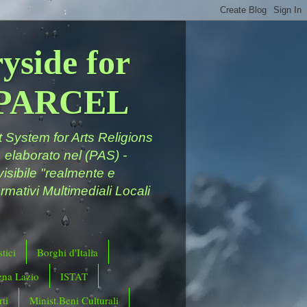
yside for
a PARCEL
System for Arts Religions
 elaborato nel (PAS) -
ivisibile "realmente e
rmativi Multimediali Locali
tici
Borghi d'Italia
ena Lazio
ISTAT
ti
Minist.Beni Culturali