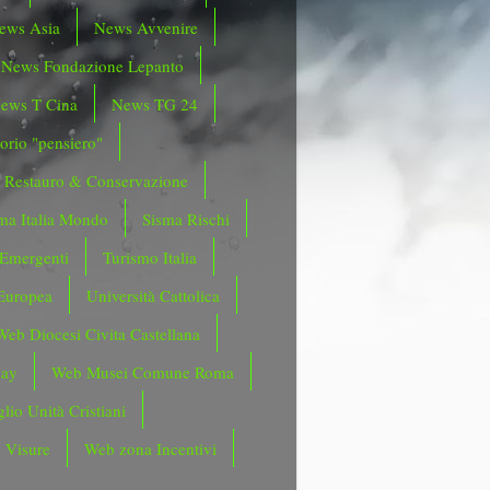
ews Asia
News Avvenire
News Fondazione Lepanto
ews T Cina
News TG 24
orio "pensiero"
Restauro & Conservazione
ma Italia Mondo
Sisma Rischi
 Emergenti
Turismo Italia
Europea
Università Cattolica
Web Diocesi Civita Castellana
day
Web Musei Comune Roma
lio Unità Cristiani
 Visure
Web zona Incentivi