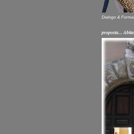
Dialogo & Forma
proposta... Ab