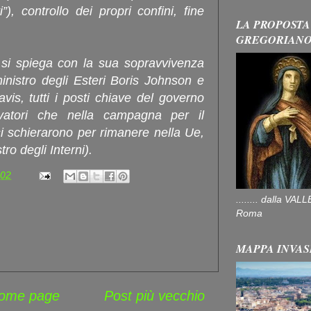
ti”), controllo dei propri confini, fine
LA PROPOSTA
GREGORIAN
 si spiega con la sua sopravvivenza
 ministro degli Esteri Boris Johnson e
vis, tutti i posti chiave del governo
vatori che nella campagna per il
i schierarono per rimanere nella Ue,
ro degli Interni).
:02
........ dalla V
Roma
MAPPA INVAS
ome page
Post più vecchio