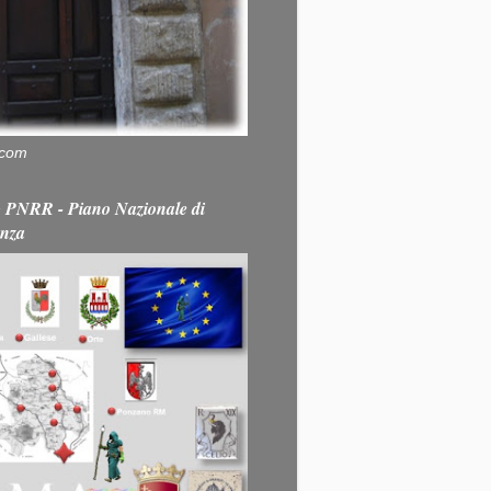
.com
PNRR - Piano Nazionale di
enza