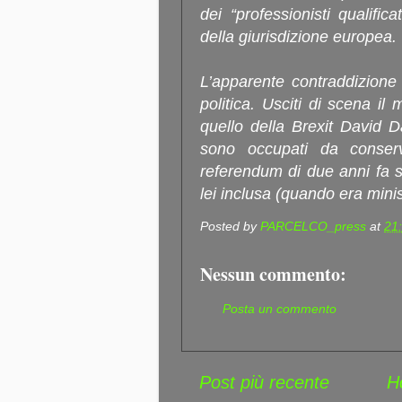
dei “professionisti qualifica
della giurisdizione europea.
L’apparente contraddizione
politica. Usciti di scena il
quello della Brexit David Da
sono occupati da conser
referendum di due anni fa s
lei inclusa (quando era minist
Posted by
PARCELCO_press
at
21
Nessun commento:
Posta un commento
Post più recente
H