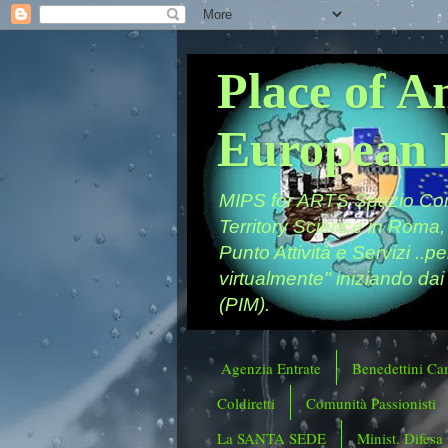
Place of A
European 
MIPS for ARTS Spazio Comu
Territory Science in Roma,
Punto Attività e Servizi ..p
virtualmente" iniziando dai
(PIM).
Agenzia Entrate
Benedettini Ca
Coldiretti
Comunità Passionisti
La SANTA SEDE
Minist. Difesa