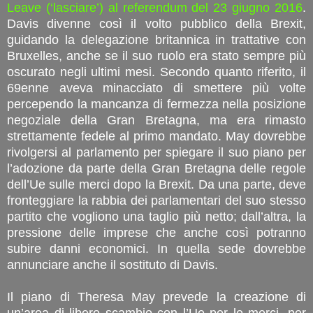
Leave (‘lasciare’) al referendum del 23 giugno 2016
.
Davis divenne così il volto pubblico della Brexit,
guidando la delegazione britannica in trattative con
Bruxelles, anche se il suo ruolo era stato sempre più
oscurato negli ultimi mesi. Secondo quanto riferito, il
69enne aveva minacciato di smettere più volte
percependo la mancanza di fermezza nella posizione
negoziale della Gran Bretagna, ma era rimasto
strettamente fedele al primo mandato. May dovrebbe
rivolgersi al parlamento per spiegare il suo piano per
l’adozione da parte della Gran Bretagna delle regole
dell’Ue sulle merci dopo la Brexit. Da una parte, deve
fronteggiare la rabbia dei parlamentari del suo stesso
partito che vogliono una taglio più netto; dall’altra, la
pressione delle imprese che anche così potranno
subire danni economici. In quella sede dovrebbe
annunciare anche il sostituto di Davis.
Il piano di Theresa May prevede la creazione di
un’area di libero scambio con l’Ue per le merci, per