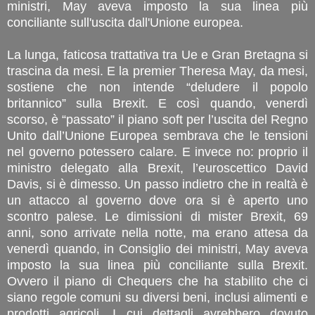
ministri, May aveva imposto la sua linea più
conciliante sull'uscita dall'Unione europea.
La lunga, faticosa trattativa tra Ue e Gran Bretagna si
trascina da mesi. E la premier Theresa May, da mesi,
sostiene che non intende “deludere il popolo
britannico” sulla Brexit. E così quando, venerdì
scorso, è “passato” il piano soft per l’uscita del Regno
Unito dall’Unione Europea sembrava che le tensioni
nel governo potessero calare. E invece no: proprio il
ministro delegato alla Brexit, l’euroscettico David
Davis, si è dimesso. Un passo indietro che in realtà è
un attacco al governo dove ora si è aperto uno
scontro palese. Le dimissioni di mister Brexit, 69
anni, sono arrivate nella notte, ma erano attesa da
venerdì quando, in Consiglio dei ministri, May aveva
imposto la sua linea più conciliante sulla Brexit.
Ovvero il piano di Chequers che ha stabilito che ci
siano regole comuni su diversi beni, inclusi alimenti e
prodotti agricoli. I cui dettagli avrebbero dovuto