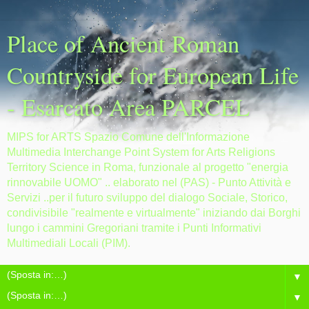
Place of Ancient Roman
Countryside for European Life
- Esarcato Area PARCEL
MIPS for ARTS Spazio Comune dell'Informazione
Multimedia Interchange Point System for Arts Religions
Territory Science in Roma, funzionale al progetto "energia
rinnovabile UOMO" .. elaborato nel (PAS) - Punto Attività e
Servizi ..per il futuro sviluppo del dialogo Sociale, Storico,
condivisibile "realmente e virtualmente" iniziando dai Borghi
lungo i cammini Gregoriani tramite i Punti Informativi
Multimediali Locali (PIM).
▼
▼