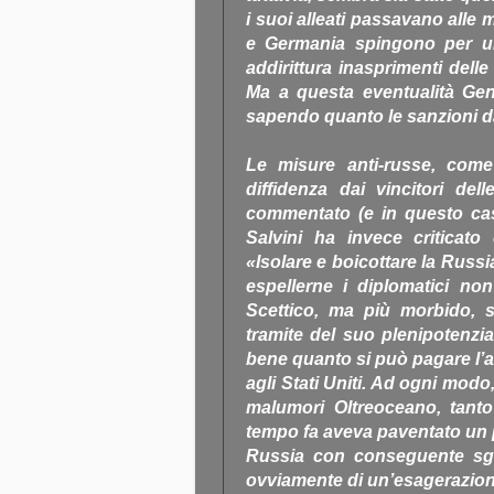
i suoi alleati passavano alle 
e Germania spingono per un
addirittura inasprimenti delle
Ma a questa eventualità Gen
sapendo quanto le sanzioni 
Le misure anti-russe, come
diffidenza dai vincitori de
commentato (e in questo caso 
Salvini ha invece criticato
«Isolare e boicottare la Russ
espellerne i diplomatici non
Scettico, ma più morbido, s
tramite del suo plenipotenziar
bene quanto si può pagare l’a
agli Stati Uniti. Ad ogni modo,
malumori Oltreoceano, tant
tempo fa aveva paventato un p
Russia con conseguente sgan
ovviamente di un’esagerazione