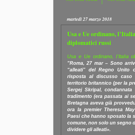
martedì 27 marzo 2018
Usa e Ue ordinano, l’Itali
diplomatici russi
Usa e Ue ordinano, l’Italia o
"Roma, 27 mar – Sono arriva
“alleati” del Regno Unito 
risposta al discusso caso S
territorio britannico (per la p
Sergej Skripal, condannata 
tradimento (era passata ai se
Bretagna aveva già provvedut
ora la premier Theresa May
Paesi che hanno sposato la su
comune, non solo un segno di 
dividere gli alleati».