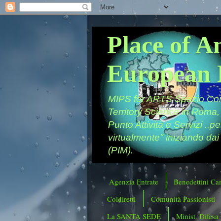
Place of A
European 
MIPS for ARTS Spazio Comu
Territory Science in Roma,
Punto Attività e Servizi ..p
virtualmente" iniziando dai
(PIM).
Agenzia Entrate
Benedettini Ca
Coldiretti
Comunità Passionisti
La SANTA SEDE
Minist. Difesa