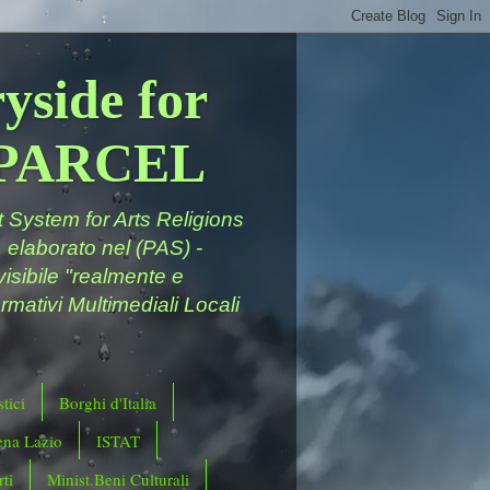
yside for
a PARCEL
System for Arts Religions
 elaborato nel (PAS) -
ivisibile "realmente e
rmativi Multimediali Locali
tici
Borghi d'Italia
ena Lazio
ISTAT
ti
Minist.Beni Culturali