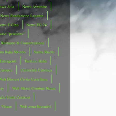
ews Asia
News Avvenire
News Fondazione Lepanto
ews T Cina
News TG 24
orio "pensiero"
Restauro & Conservazione
ma Italia Mondo
Sisma Rischi
 Emergenti
Turismo Italia
Europea
Università Cattolica
Web Diocesi Civita Castellana
day
Web Musei Comune Roma
lio Unità Cristiani
 Visure
Web zona Incentivi