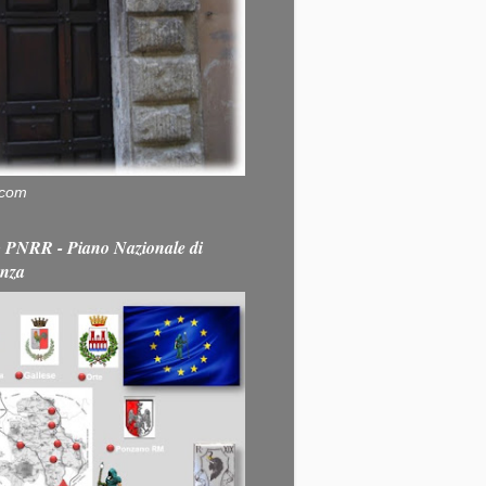
.com
PNRR - Piano Nazionale di
enza