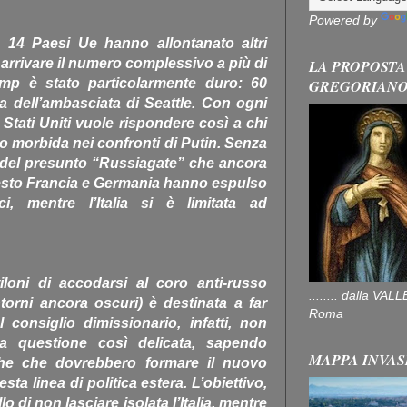
Powered by
che 14 Paesi Ue hanno allontanato altri
arrivare il numero complessivo a più di
LA PROPOSTA
ump è stato particolarmente duro: 60
GREGORIAN
a dell’ambasciata di Seattle. Con ogni
i Stati Uniti vuole rispondere così a chi
po morbida nei confronti di Putin. Senza
 del presunto “Russiagate” che ancora
 resto Francia e Germania hanno espulso
ci, mentre l’Italia si è limitata ad
loni di accodarsi al coro anti-russo
........ dalla V
orni ancora oscuri) è destinata a far
Roma
 consiglio dimissionario, infatti, non
a questione così delicata, sapendo
MAPPA INVAS
iche che dovrebbero formare il nuovo
a linea di politica estera. L’obiettivo,
o di non lasciare isolata l’Italia, mentre