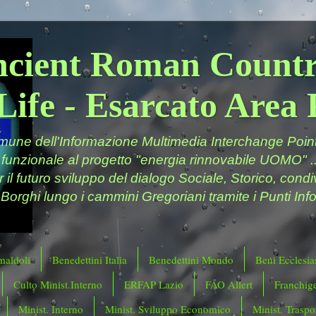
ncient Roman Countr
Life - Esarcato Are
ne dell'Informazione Multimedia Interchange Point 
 funzionale al progetto "energia rinnovabile UOMO" ..
er il futuro sviluppo del dialogo Sociale, Storico, cond
 Borghi lungo i cammini Gregoriani tramite i Punti Info
maldoli
Benedettini Italia
Benedettini Mondo
Beni Ecclesias
Culto Minist.Interno
ERFAP Lazio
FAO Allert
Franchig
Minist. Interno
Minist. Sviluppo Economico
Minist. Traspor