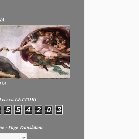
NA
ITA
e Accessi LETTORI
5
5
4
2
0
3
ne - Page Translation