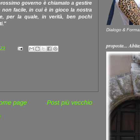
 prossimo governo è chiamato a gestire
 non facile, in cui è in gioco la nostra
le, per la quale, in verità, ben pochi
i."
Dialogo & Forma
proposta... Ab
:23
ome page
Post più vecchio
)