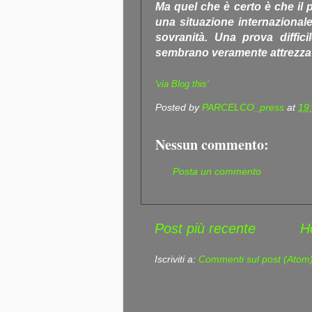
Ma quel che è certo è che il
una situazione internazionale
sovranità. Una prova diffici
sembrano veramente attrezzat
'via Blog this'
Posted by
PARCELCO_press
at
19
Nessun commento:
Posta un commento
Post più recente
H
Iscriviti a:
Commenti sul post (Atom