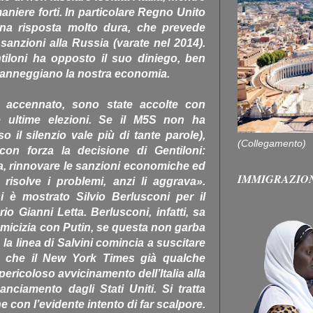
maniere forti. In particolare Regno Unito
a risposta molto dura, che prevede
 sanzioni alla Russia (varate nel 2014).
tiloni ha opposto il suo diniego, ben
danneggiano la nostra economia.
 accennato, sono state accolte con
lle ultime elezioni. Se il M5S non ha
il silenzio vale più di tante parole),
(Collegamento)
 con forza la decisione di Gentiloni:
ia, rinnovare le sanzioni economiche ed
IMMIGRAZIO
 risolve i problemi, anzi li aggrava».
i è mostrato Silvio Berlusconi per il
io Gianni Letta. Berlusconi, infatti, sa
micizia con Putin, se questa non garba
 la linea di Salvini comincia a suscitare
o che il New York Times già qualche
ericoloso avvicinamento dell’Italia alla
ciamento dagli Stati Uniti. Si tratta
 con l’evidente intento di far scalpore.