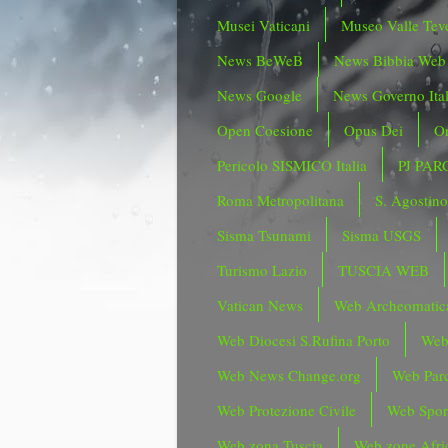
Musei Vaticani
Museo Valle Tev
News BeWeB
News Bibbia Web
News Google
News Governo Ita
Open Coesione
Opus Dei
Or
Pericolo SISMICO Italia
PJ PAR
Roma Metropolitana
S. Agostin
Sisma Tsunami
Sisma USGS
Turismo Lazio
TUSCIA WEB
Vatican News
Web Archeomatic
Web Diocesi S.Rufina Porto
Web
Web News Change.org
Web Parc
Web Protezione Civile
Web Spor
Web zona Tuscia
Web zone Afri