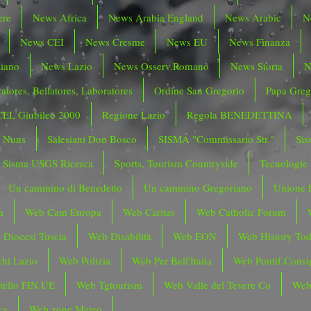
ere
News Africa
News Arabia England
News Arabic
N
News CEI
News Cresme
News EU
News Finanza
liano
News Lazio
News Osserv.Romano
News Storia
N
atores, Bellatores, Laboratores
Ordine San Gregorio
Papa Greg
CEL Giubileo 2000
Regione Lazio
Regola BENEDETTINA
o Nuns
Salesiani Don Bosco
SISMA "Commissario Str."
Sis
Sisma USGS Ricerca
Sports, Tourism Countryside
Tecnologie
Un cammino di Benedetto
Un cammino Gregoriano
Unione 
a
Web Cam Europa
Web Caritas
Web Catholic Forum
 Diocesi Tuscia
Web Disabilità
Web EON
Web History To
hi Lazio
Web Polizia
Web Per Bell'Italia
Web Pontif.Consig
tello FIN.UE
Web Tgtourism
Web Valle del Tevere Co
Web
ca
Web zone Meteo