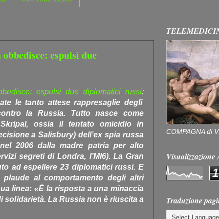
TELEMEDICI
a obbedisce: espulsi due
bbedisce: espulsi due diplomatici russi
:
te le tanto attese rappresaglie degli
contro la Russia. Tutto nasce come
kripal, ossia il tentato omicidio in
COMPAGNA di V
recisione a Salisbury) dell’ex spia russa
nel 2006 dalla madre patria per alto
Visualizzazion
rvizi segreti di Londra, l’MI6). La Gran
o ad espellere 23 diplomatici russi. E
1
 plaude al comportamento degli altri
a linea: «È la risposta a una minaccia
Traduzione pagi
solidarietà. La Russia non è riuscita a