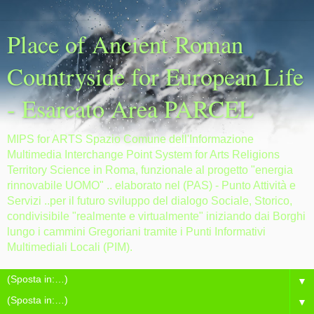
Place of Ancient Roman
Countryside for European Life
- Esarcato Area PARCEL
MIPS for ARTS Spazio Comune dell'Informazione
Multimedia Interchange Point System for Arts Religions
Territory Science in Roma, funzionale al progetto "energia
rinnovabile UOMO" .. elaborato nel (PAS) - Punto Attività e
Servizi ..per il futuro sviluppo del dialogo Sociale, Storico,
condivisibile "realmente e virtualmente" iniziando dai Borghi
lungo i cammini Gregoriani tramite i Punti Informativi
Multimediali Locali (PIM).
▼
▼