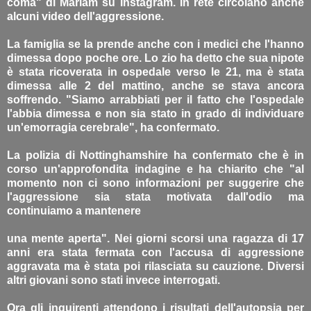
coma" di Mariam su Instagram. In rete circolano anche
alcuni video dell'aggressione.
La famiglia se la prende anche con i medici che l'hanno
dimessa dopo poche ore. Lo zio ha detto che sua nipote
è stata ricoverata in ospedale verso le 21, ma è stata
dimessa alle 2 del mattino, anche se stava ancora
soffrendo. "Siamo arrabbiati per il fatto che l'ospedale
l'abbia dimessa e non sia stato in grado di individuare
un'emorragia cerebrale", ha confermato.
La polizia di Nottinghamshire ha confermato che è in
corso un'approfondita indagine e ha chiarito che "al
momento non ci sono informazioni per suggerire che
l'aggressione sia stata motivata dall'odio ma
continuiamo a mantenere
una mente aperta". Nei giorni scorsi una ragazza di 17
anni era stata fermata con l'accusa di aggressione
aggravata ma è stata poi rilasciata su cauzione. Diversi
altri giovani sono stati invece interrogati.
Ora gli inquirenti attendono i risultati dell'autopsia per