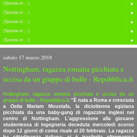
▼
▼
▼
▼
▼
sabato 17 marzo 2018
Nottingham, ragazza romana picchiata e
uccisa da un gruppo di bulle - Repubblica.it
Nottingham, ragazza romana picchiata e uccisa da un
gruppo di bulle - Repubblica.it
:
"È nata a Roma e cresciuta
a Ostia Mariam Moustafa, la diciottenne egiziana
picchiata da una baby-gang di ragazzine inglesi nel
centro di Nottingham. L'aggressione alla giovane
studentessa di ingegneria deceduta mercoledì scorso
dopo 12 giorni di coma risale al 20 febbraio. La ragazza
ha cittadinanza italiana: si è trasferita oltremanica