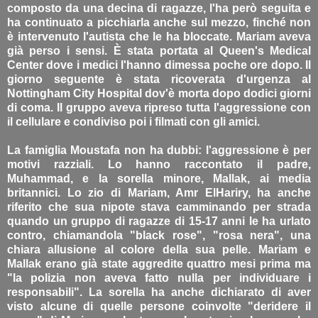
composto da una decina di ragazze, l'ha però seguita e
ha continuato a picchiarla anche sul mezzo, finché non
è intervenuto l'autista che le ha bloccate. Mariam aveva
già perso i sensi. È stata portata al Queen's Medical
Center dove i medici l'hanno dimessa poche ore dopo. Il
giorno seguente è stata ricoverata d'urgenza al
Nottingham City Hospital dov'è morta dopo dodici giorni
di coma. Il gruppo aveva ripreso tutta l'aggressione con
il cellulare e condiviso poi i filmati con gli amici.
La famiglia Moustafa non ha dubbi: l'aggressione è per
motivi razziali. Lo hanno raccontato il padre,
Muhammad, e la sorella minore, Mallak, ai media
britannici. Lo zio di Mariam, Amr ElHariry, ha anche
riferito che sua nipote stava camminando per strada
quando un gruppo di ragazze di 15-17 anni le ha urlato
contro, chiamandola "black rose", "rosa nera", una
chiara allusione al colore della sua pelle. Mariam e
Mallak erano già state aggredite quattro mesi prima ma
"la polizia non aveva fatto nulla per individuare i
responsabili". La sorella ha anche dichiarato di aver
visto alcune di quelle persone coinvolte "deridere il