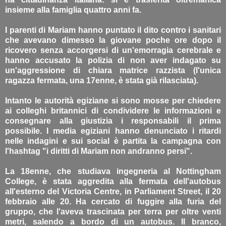
insieme alla famiglia quattro anni fa.
I parenti di Mariam hanno puntato il dito contro i sanitari
che avevano dimesso la giovane poche ore dopo il
ricovero senza accorgersi di un'emorragia cerebrale e
hanno accusato la polizia di non aver indagato su
un'aggressione di chiara matrice razzista (l'unica
ragazza fermata, una 17enne, è stata già rilasciata).
Intanto le autorità egiziane si sono mosse per chiedere
ai colleghi britannici di condividere le informazioni e
consegnare alla giustizia i responsabili il prima
possibile. I media egiziani hanno denunciato i ritardi
nelle indagini e sui social è partita la campagna con
l'hashtag "i diritti di Mariam non andranno persi".
La 18enne, che studiava ingegneria al Nottingham
College, è stata aggredita alla fermata dell'autobus
all'esterno del Victoria Centre, in Parliament Street, il 20
febbraio alle 20. Ha cercato di fuggire alla furia del
gruppo, che l'aveva trascinata per terra per oltre venti
metri, salendo a bordo di un autobus. Il branco,