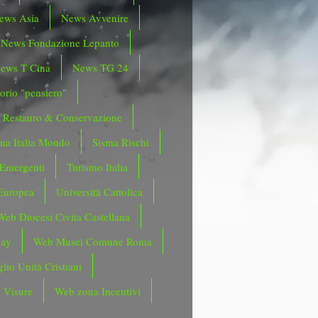
ews Asia
News Avvenire
News Fondazione Lepanto
ews T Cina
News TG 24
orio "pensiero"
Restauro & Conservazione
ma Italia Mondo
Sisma Rischi
 Emergenti
Turismo Italia
Europea
Università Cattolica
Web Diocesi Civita Castellana
day
Web Musei Comune Roma
lio Unità Cristiani
 Visure
Web zona Incentivi