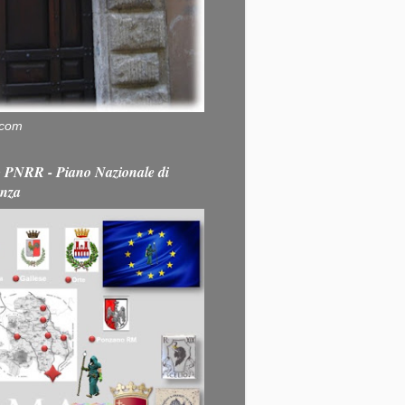
.com
PNRR - Piano Nazionale di
enza