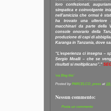
loro confezionati, auguri
simpatica e coinvolgente ini
nell’amicizia che ormai è stat
ha trovato una ulteriore 
macchinari da parte della V
console onorario della Tan
produzione di capi di abbiglia
Karanga in Tanzania, dove sar
“L’esperienza ci insegna – sp
Sergio Moalli – che se vengo
risultati si moltiplicano”."
SEG
'via Blog this'
Posted by
PARCELCO_press
at
19
Nessun commento:
Posta un commento