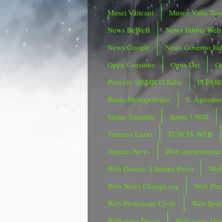
Musei Vaticani
Museo Valle Tev
News BeWeB
News Bibbia Web
News Google
News Governo Ita
Open Coesione
Opus Dei
Or
Pericolo SISMICO Italia
PJ PAR
Roma Metropolitana
S. Agostin
Sisma Tsunami
Sisma USGS
Turismo Lazio
TUSCIA WEB
Vatican News
Web Archeomatic
Web Diocesi S.Rufina Porto
Web
Web News Change.org
Web Parc
Web Protezione Civile
Web Spor
Web zona Tuscia
Web zone Afri