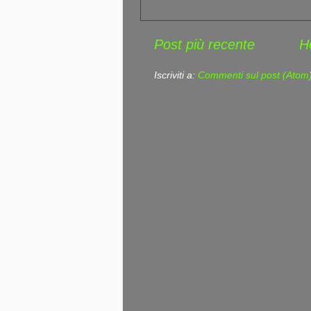
Post più recente
H
Iscriviti a:
Commenti sul post (Atom