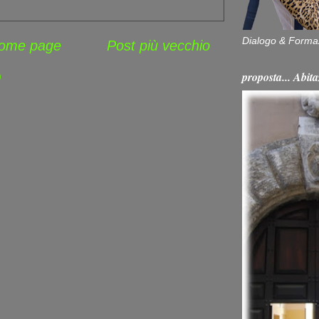
Dialogo & Forma
ome page
Post più vecchio
proposta... Ab
)