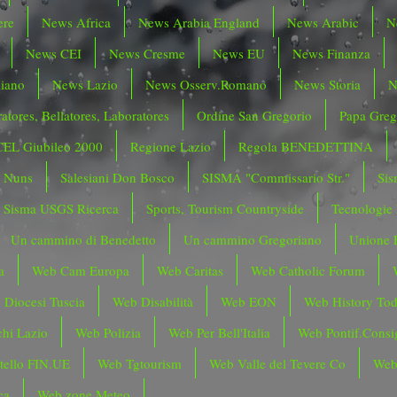
ere
News Africa
News Arabia England
News Arabic
N
News CEI
News Cresme
News EU
News Finanza
liano
News Lazio
News Osserv.Romano
News Storia
N
atores, Bellatores, Laboratores
Ordine San Gregorio
Papa Greg
CEL Giubileo 2000
Regione Lazio
Regola BENEDETTINA
o Nuns
Salesiani Don Bosco
SISMA "Commissario Str."
Sis
Sisma USGS Ricerca
Sports, Tourism Countryside
Tecnologie
Un cammino di Benedetto
Un cammino Gregoriano
Unione 
a
Web Cam Europa
Web Caritas
Web Catholic Forum
 Diocesi Tuscia
Web Disabilità
Web EON
Web History To
hi Lazio
Web Polizia
Web Per Bell'Italia
Web Pontif.Consig
tello FIN.UE
Web Tgtourism
Web Valle del Tevere Co
Web
ca
Web zone Meteo