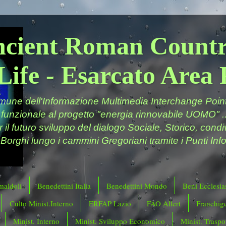
ncient Roman Countr
Life - Esarcato Are
ne dell'Informazione Multimedia Interchange Point 
 funzionale al progetto "energia rinnovabile UOMO" ..
er il futuro sviluppo del dialogo Sociale, Storico, cond
 Borghi lungo i cammini Gregoriani tramite i Punti Info
maldoli
Benedettini Italia
Benedettini Mondo
Beni Ecclesias
Culto Minist.Interno
ERFAP Lazio
FAO Allert
Franchig
Minist. Interno
Minist. Sviluppo Economico
Minist. Traspor