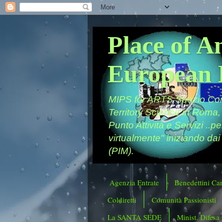
Place of A
European 
MIPS for ARTS Spazio Comu
Territory Science in Roma,
Punto Attività e Servizi ..p
virtualmente" iniziando dai
(PIM).
Agenzia Entrate
Benedettini Ca
Coldiretti
Comunità Passionisti
La SANTA SEDE
Minist. Difesa