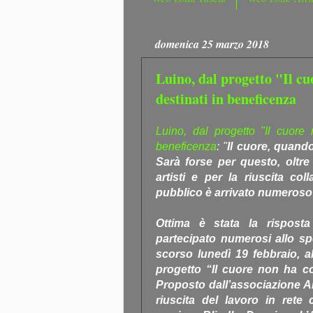
domenica 25 marzo 2018
Luino, dal progetto "Il c
destinati in beneficenza
Luino, dal progetto "Il cuore
beneficenza
: "
Il cuore, quando 
Sarà forse per questo, oltr
artisti e per la riuscita col
pubblico è arrivato numeroso 
Ottima è stata la risposta
partecipato numerosi allo spet
scorso lunedì 19 febbraio, al
progetto “Il cuore non ha con
Proposto dall’associazione Ai
riuscita del lavoro in rete 