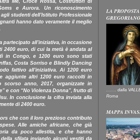
Altra Me, Croce Rossa, Costruttori di
Soms e Aurora. Un riconoscimento
LA PROPOSTA
agli studenti dell’Istituto Professionale
GREGORIAN
egnanti hanno dato veramente il meglio
.
a partecipato all’iniziativa, in occasione
ti 2400 euro, di cui la metà è andata al
ndì in Congo, e 1200 euro sono stati
 Anffas, Costa Sorriso e Blindly Dancing
o fattivo all’iniziativa. Ai 1200 euro
e aggiunte altri 1200 euro raccolti in
lo scorso anno, 2017, organizzate in
........ dalla V
e” e con “No Violenza Donna”, frutto di
Roma
su. In conclusione la cifra inviata alla
mente di 2400 euro.
MAPPA INVAS
ors che con il loro prezioso contributo
spese. Alle amiche africane, che già
oria da poco allestita, e che hanno
 della sfilata inviando alcuni vestiti da