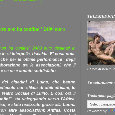
TELEMEDICI
uore non ha confine" 2400 euro
 non ha confine" 2400 euro destinati in
lo si interpella, riscalda. E’ cosa nota.
e che per le ottime performance degli
laborazione tra le associazioni, che il
COMPAGNA di V
e se ne è andato soddisfatto.
Visualizzazion
 dei cittadini di Luino, che hanno
tacolo con sfilata di abiti africani, lo
 teatro Sociale di Luino. E così ora il
Traduzione pagi
fini”, sta veleggiando verso l’Africa.
su, è stato realizzato grazie alla buona
con altre associazioni: Anffas, Costa
Powered by