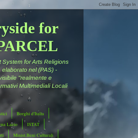
yside for
a PARCEL
System for Arts Religions
 elaborato nel (PAS) -
ivisibile "realmente e
rmativi Multimediali Locali
tici
Borghi d'Italia
ena Lazio
ISTAT
ti
Minist.Beni Culturali