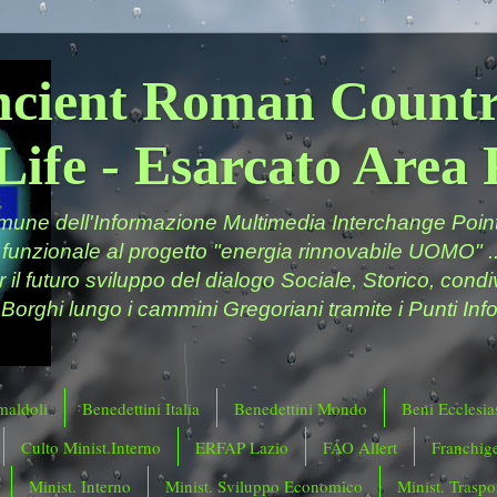
ncient Roman Countr
Life - Esarcato Are
ne dell'Informazione Multimedia Interchange Point 
 funzionale al progetto "energia rinnovabile UOMO" ..
er il futuro sviluppo del dialogo Sociale, Storico, cond
 Borghi lungo i cammini Gregoriani tramite i Punti Info
maldoli
Benedettini Italia
Benedettini Mondo
Beni Ecclesias
Culto Minist.Interno
ERFAP Lazio
FAO Allert
Franchig
Minist. Interno
Minist. Sviluppo Economico
Minist. Traspor