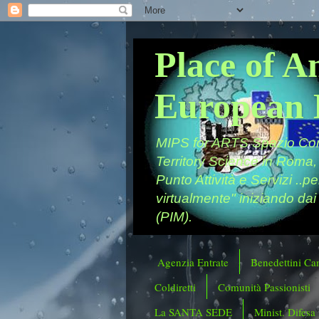
Place of A
European 
MIPS for ARTS Spazio Comu
Territory Science in Roma,
Punto Attività e Servizi ..p
virtualmente" iniziando dai
(PIM).
Agenzia Entrate
Benedettini Ca
Coldiretti
Comunità Passionisti
La SANTA SEDE
Minist. Difesa