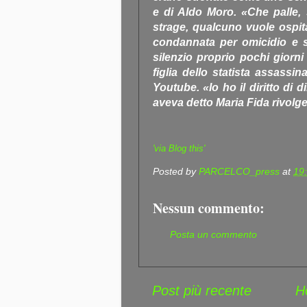
e di Aldo Moro. «Che palle, s
strage, qualcuno vuole ospit
condannata per omicidio e 
silenzio proprio pochi giorni
figlia dello statista assassi
Youtube. «Io ho il diritto di 
aveva detto Maria Fida rivolgen
'via Blog this'
Posted by
PARCELCO_press
at
19
Nessun commento:
Posta un commento
Post più recente
H