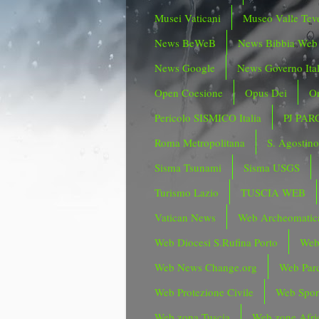
Musei Vaticani
Museo Valle Tev
News BeWeB
News Bibbia Web
News Google
News Governo Ita
Open Coesione
Opus Dei
Or
Pericolo SISMICO Italia
PJ PAR
Roma Metropolitana
S. Agostin
Sisma Tsunami
Sisma USGS
Turismo Lazio
TUSCIA WEB
Vatican News
Web Archeomatic
Web Diocesi S.Rufina Porto
Web
Web News Change.org
Web Parc
Web Protezione Civile
Web Spor
Web zona Tuscia
Web zone Afri