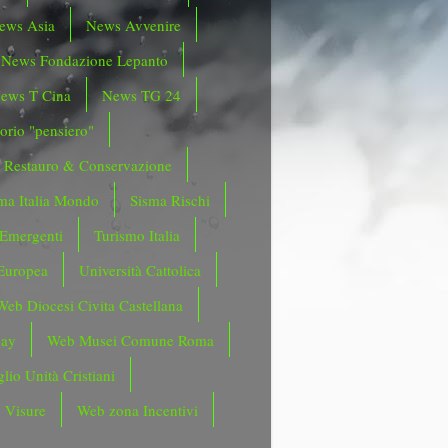
ews Asia
News Avvenire
News Fondazione Lepanto
ews T Cina
News TG 24
orio "pensiero"
Restauro & Conservazione
ma Italia Mondo
Sisma Rischi
 Emergenti
Turismo Italia
Europea
Università Cattolica
Web Diocesi Civita Castellana
day
Web Musei Comune Roma
lio Unità Cristiani
 Visure
Web zona Incentivi