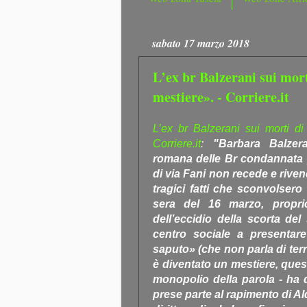
sabato 17 marzo 2018
L’ex br Balzerani sui mort
mestiere». - Corriere.it
L’ex br Balzerani sui morti di
Corriere.it
:
"Barbara Balzer
romana delle Br condannata p
di via Fani non recede e rivend
tragici fatti che sconvolsero 
sera del 16 marzo, propri
dell’eccidio della scorta del
centro sociale a presentare
saputo» (che non parla di terr
è diventato un mestiere, quest
monopolio della parola - ha 
prese parte al rapimento di A