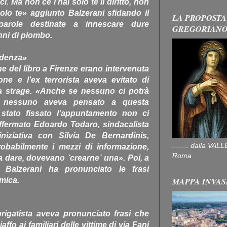
oci. Ma non ce l’hai solo te il diritto, non
solo te» aggiunto Balzerani sfidando il
LA PROPOSTA
arole destinate a innescare dure
GREGORIAN
nni di piombo.
cidenza»
ne del libro a Firenze erano intervenuta
ne e l’ex terrorista aveva evitato di
lla strage. «Anche se nessuno ci potrà
ro nessuno aveva pensato a questa
tato fissato l’appuntamento non ci
affermato Edoardo Todaro, sindacalista
niziativa con Silvia De Bernardinis,
........ dalla V
robabilmente i mezzi di informazione,
Roma
da dare, dovevano `crearne´ una». Poi, a
 Balzerani ha pronunciato le frasi
MAPPA INVAS
emica.
rigatista aveva pronunciato frasi che
o ai familiari delle vittime di via Fani