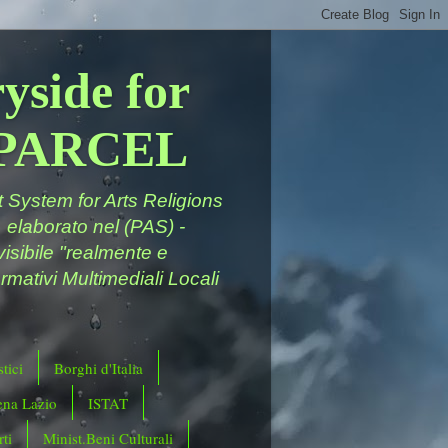
yside for
a PARCEL
System for Arts Religions
 elaborato nel (PAS) -
ivisibile "realmente e
rmativi Multimediali Locali
tici
Borghi d'Italia
ena Lazio
ISTAT
ti
Minist.Beni Culturali