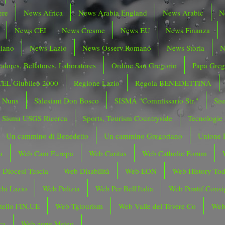
ere
News Africa
News Arabia England
News Arabic
N
News CEI
News Cresme
News EU
News Finanza
liano
News Lazio
News Osserv.Romano
News Storia
N
atores, Bellatores, Laboratores
Ordine San Gregorio
Papa Greg
CEL Giubileo 2000
Regione Lazio
Regola BENEDETTINA
o Nuns
Salesiani Don Bosco
SISMA "Commissario Str."
Sis
Sisma USGS Ricerca
Sports, Tourism Countryside
Tecnologie
Un cammino di Benedetto
Un cammino Gregoriano
Unione 
a
Web Cam Europa
Web Caritas
Web Catholic Forum
 Diocesi Tuscia
Web Disabilità
Web EON
Web History To
hi Lazio
Web Polizia
Web Per Bell'Italia
Web Pontif.Consig
tello FIN.UE
Web Tgtourism
Web Valle del Tevere Co
Web
ca
Web zone Meteo