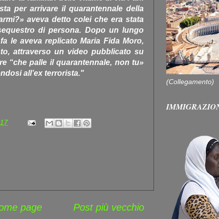
ta per arrivare il quarantennale della
armi?» aveva detto colei che era stata
sequestro di persona. Dopo un lungo
 fa le aveva replicato Maria Fida Moro,
nato, attraverso un video pubblicato su
dire “che palle il quarantennale, non tu»
dosi all’ex terrorista."
(Collegamento)
IMMIGRAZIO
:17
ome page
Post più vecchio