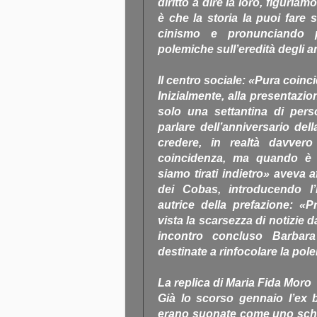
diritto a dire la loro, figuriam
è che la storia la puoi fare 
cinismo e pronunciando p
polemiche sull’eredità degli a
Il centro sociale: «Pura coin
Inizialmente, alla presentazio
solo una settantina di perso
parlare dell’anniversario de
credere, in realtà davve
coincidenza, ma quando è s
siamo tirati indietro» aveva 
dei Cobas, introducendo l’i
autrice della prefazione: «P
vista la scarsezza di notizie 
incontro concluso Barbara
destinate a rinfocolare la pol
La replica di Maria Fida Moro
Già lo scorso gennaio l’ex b
erano suonate come uno schiaff