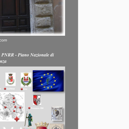
.com
PNRR - Piano Nazionale di
enza