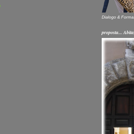
)
Dialogo & Forma
proposta... Ab