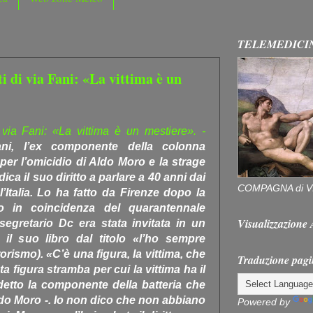
TELEMEDICI
i di via Fani: «La vittima è un
 via Fani: «La vittima è un mestiere». -
ani, l’ex componente della colonna
er l’omicidio di Aldo Moro e la strage
ica il suo diritto a parlare a 40 anni dai
COMPAGNA di V
l’Italia. Lo ha fatto da Firenze dopo la
o in coincidenza del quarantennale
Visualizzazion
 segretario Dc era stata invitata in un
 il suo libro dal titolo «l’ho sempre
orismo). «C’è una figura, la vittima, che
Traduzione pagi
a figura stramba per cui la vittima ha il
detto la componente della batteria che
ldo Moro -. Io non dico che non abbiano
Powered by